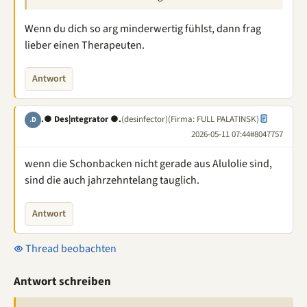
Wenn du dich so arg minderwertig fühlst, dann frag
lieber einen Therapeuten.
Antwort
.● Des|ntegrator ●.
(desinfector)
(Firma: FULL PALATINSK)
.D
2026-05-11 07:44
#8047757
wenn die Schonbacken nicht gerade aus Alulolie sind,
sind die auch jahrzehntelang tauglich.
Antwort
Thread beobachten
Antwort schreiben