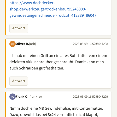
https://www.dachdecker-
shop.de/werkzeuge/trockenbau/95240000-
gewindestangenschneider-rodcut_412389_86047
Antwort
Oliver R.
(orb)
2026-05-09 16:52
#8047298
OR
Ich hab mir einen Griff an ein altes Bohrfutter von einem
defekten Akkuschrauber geschraubt. Damit kann man
auch Schrauben gut festhalten.
Antwort
Frank O.
(frank_o)
2026-05-09 16:52
#8047299
FO
Nimm doch eine M8 Gewindehülse, mit Kontermutter.
Dazu, obwohl das bei 8x24 vermutlich nicht klappt,