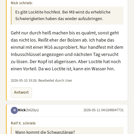
Nick schrieb:
Es gibt Locktite hochfest. Bei M8 wirst du erhebliche
Schwierigkeiten haben das wieder aufzubringen.
Geht nur durch heiß machen bis es qualmt, sonst geht
das nicht los. Reißt eher der Bolzen ab. Ich habe das
einmal mit einer M16 ausprobiert. Nur handfest mit dem
Inbusschlüssel angezogen und nächsten Tag versucht
zu lösen. Der Kopf ist abgerissen. Aber Loctite hat noch
einen Vorteil. Da wo Loctite ist, kann ein Wasser hin.
2026-05-10 19:26
: Bearbeitet durch User
Antwort
Nick
(b620ys)
2026-05-11 04:02
#8047731
N
Ralf X. schrieb:
Wann kommt die Schwanzlänge?