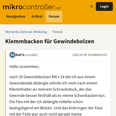
Login
Neuigkeiten
Artikel
Forum
Mechanik, Gehäuse, Werkzeug
›
Thread
Klemmbacken für Gewindebolzen
Ralf S.
(cmyk61)
2026-05-09 16:40
#8047293
RS
Hallo zusammen,
nach 20 Gewindebolzen M8 x 24 die ich aus einem
Gewindestab ablängte sehnte ich mich nach einem
Klemmhalter an meinem Schraubstock, der das
Gewinde besser festhält als es meine Schonbacken tun.
Die Flex mit der ich ablängte rüttelte schon
beängstigend am Bolzen. Und das Anbringen der Fase
mit der Feile war auch nicht gerade meine