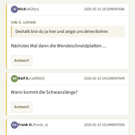
Nick
(b620ys)
2026-05-10 18:55
#8047646
N
Udo S. schrieb:
Deshalb bist du ja hier und zeigst uns deine Bohrer.
Nächstes Mal dann die Wendeschneidplatten ...
Antwort
Ralf X.
(ralf0815)
2026-05-10 19:01
#8047649
RX
Wann kommt die Schwanzlänge?
Antwort
Frank O.
(frank_o)
2026-05-10 19:24
#8047658
FO