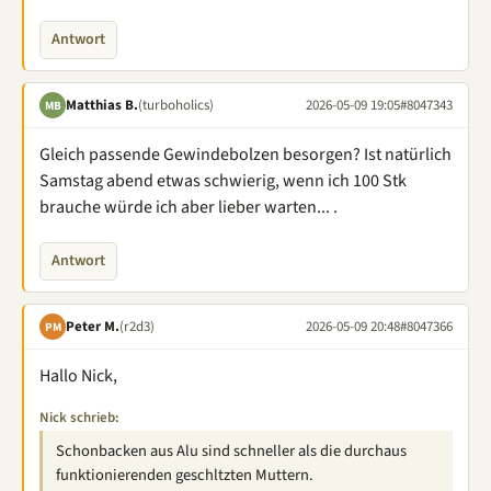
Antwort
Matthias B.
(turboholics)
2026-05-09 19:05
#8047343
MB
Gleich passende Gewindebolzen besorgen? Ist natürlich
Samstag abend etwas schwierig, wenn ich 100 Stk
brauche würde ich aber lieber warten... .
Antwort
Peter M.
(r2d3)
2026-05-09 20:48
#8047366
PM
Hallo Nick,
Nick schrieb:
Schonbacken aus Alu sind schneller als die durchaus
funktionierenden geschltzten Muttern.