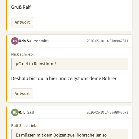
Gruß Ralf
Antwort
Udo S.
(urschmitt)
2026-05-10 14:37
#8047571
US
Nick schrieb:
µC.net in Reinstform!
Deshalb bist du ja hier und zeigst uns deine Bohrer.
Antwort
R. L.
Gast
2026-05-10 14:38
#8047573
RL
Ralf S. schrieb:
Es müssen mit dem Bolzen zwei Rohrschellen so