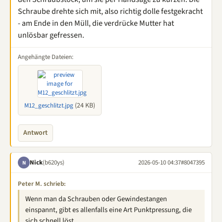
Schraube drehte sich mit, also richtig dolle festgekracht
- am Ende in den Müll, die verdrücke Mutter hat
unlösbar gefressen.
Angehängte Dateien:
(24 KB)
M12_geschlitzt.jpg
Antwort
Nick
(b620ys)
2026-05-10 04:37
#8047395
N
Peter M. schrieb:
Wenn man da Schrauben oder Gewindestangen
einspannt, gibt es allenfalls eine Art Punktpressung, die
sich schnell löst.