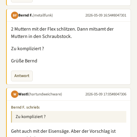
Bernd F.
(metallfunk)
2026-05-09 16:54
#8047301
BF
2 Muttern mit der Flex schlitzen. Dann mitsamt der
Muttern in den Schraubstock.
Zu kompliziert ?
Grüße Bernd
Antwort
Wastl
(hartundweichware)
2026-05-09 17:05
#8047306
W
Bernd F. schrieb:
Zu kompliziert ?
Geht auch mit der Eisensäge. Aber der Vorschlag ist