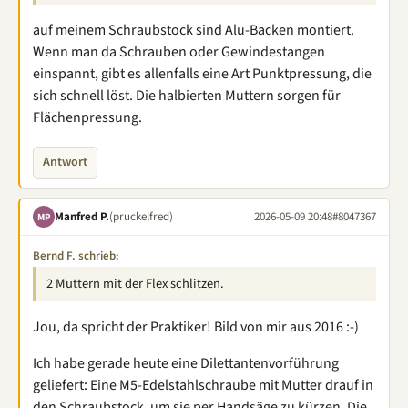
auf meinem Schraubstock sind Alu-Backen montiert.
Wenn man da Schrauben oder Gewindestangen
einspannt, gibt es allenfalls eine Art Punktpressung, die
sich schnell löst. Die halbierten Muttern sorgen für
Flächenpressung.
Antwort
Manfred P.
(pruckelfred)
2026-05-09 20:48
#8047367
MP
Bernd F. schrieb:
2 Muttern mit der Flex schlitzen.
Jou, da spricht der Praktiker! Bild von mir aus 2016 :-)
Ich habe gerade heute eine Dilettantenvorführung
geliefert: Eine M5-Edelstahlschraube mit Mutter drauf in
den Schraubstock, um sie per Handsäge zu kürzen. Die