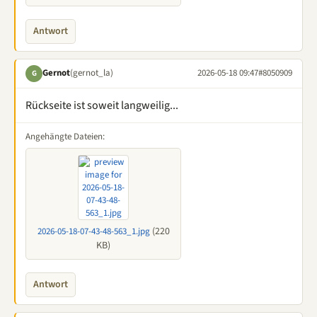
Antwort
Gernot
(gernot_la)
2026-05-18 09:47
#8050909
G
Rückseite ist soweit langweilig...
Angehängte Dateien:
(220
2026-05-18-07-43-48-563_1.jpg
KB)
Antwort