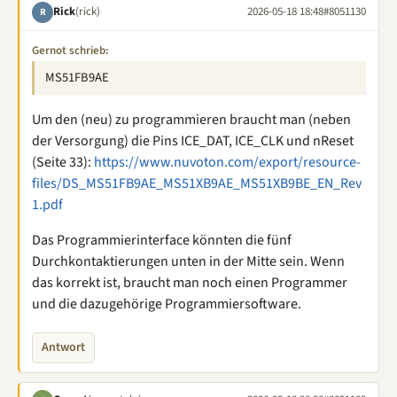
Rick
(rick)
2026-05-18 18:48
#8051130
R
Gernot schrieb:
MS51FB9AE
Um den (neu) zu programmieren braucht man (neben
der Versorgung) die Pins ICE_DAT, ICE_CLK und nReset
(Seite 33):
https://www.nuvoton.com/export/resource-
files/DS_MS51FB9AE_MS51XB9AE_MS51XB9BE_EN_Rev
1.pdf
Das Programmierinterface könnten die fünf
Durchkontaktierungen unten in der Mitte sein. Wenn
das korrekt ist, braucht man noch einen Programmer
und die dazugehörige Programmiersoftware.
Antwort