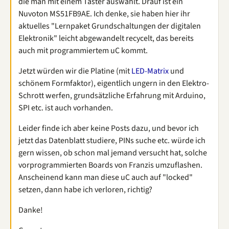
die man mit einem Taster auswählt. Drauf ist ein
Nuvoton MS51FB9AE. Ich denke, sie haben hier ihr
aktuelles "Lernpaket Grundschaltungen der digitalen
Elektronik" leicht abgewandelt recycelt, das bereits
auch mit programmiertem uC kommt.
Jetzt würden wir die Platine (mit
LED-Matrix
und
schönem Formfaktor), eigentlich ungern in den Elektro-
Schrott werfen, grundsätzliche Erfahrung mit Arduino,
SPI etc. ist auch vorhanden.
Leider finde ich aber keine Posts dazu, und bevor ich
jetzt das Datenblatt studiere, PINs suche etc. würde ich
gern wissen, ob schon mal jemand versucht hat, solche
vorprogrammierten Boards von Franzis umzuflashen.
Anscheinend kann man diese uC auch auf "locked"
setzen, dann habe ich verloren, richtig?
Danke!