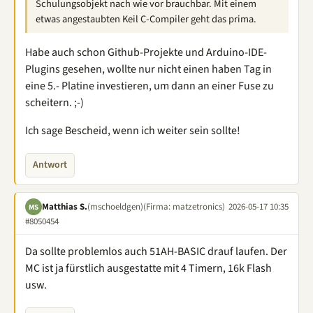
Schulungsobjekt nach wie vor brauchbar. Mit einem
etwas angestaubten Keil C-Compiler geht das prima.
Habe auch schon Github-Projekte und Arduino-IDE-
Plugins gesehen, wollte nur nicht einen haben Tag in
eine 5.- Platine investieren, um dann an einer Fuse zu
scheitern. ;-)
Ich sage Bescheid, wenn ich weiter sein sollte!
Antwort
Matthias S.
(mschoeldgen)
(Firma: matzetronics)
2026-05-17 10:35
MS
#8050454
Da sollte problemlos auch 51AH-BASIC drauf laufen. Der
MC ist ja fürstlich ausgestatte mit 4 Timern, 16k Flash
usw.