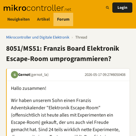
Login
Neuigkeiten
Artikel
Forum
Mikrocontroller und Digitale Elektronik
›
Thread
8051/MS51: Franzis Board Elektronik
Escape-Room umprogrammieren?
Gernot
(gernot_la)
2026-05-17 09:27
#8050408
G
Hallo zusammen!
Wir haben unserem Sohn einen Franzis
Adventskalender "Elektronik Escape-Room"
(offensichtlich ist heute alles mit Experimenten ein
Escape-Room) gekauft, der uns auch viel Freude
gemacht hat. Sind 24 teils wirklich nette Experimente,