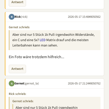
Antwort
Rick
(rick)
2026-05-17 15:48
#8050562
R
Gernot schrieb:
Aber sind nur 5 Stück 1k Pull-irgendwohin Widerstände,
ein C und eine 5x7
LED
Matrix drauf und die meisten
Leiterbahnen kann man sehen.
Ein Foto wäre trotzdem hilfreich...
Antwort
Gernot
(gernot_la)
2026-05-17 21:24
#8050762
G
Rick schrieb:
Gernot schrieb:
Aber sind nur 5 Stück 1k Pull-irgendwohin