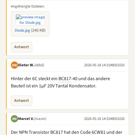
Angehängte Dateien:
(240 KB)
Diode.jpg
Antwort
Dieter W.
(dds5)
2026-05-18 14:31
#8051025
DW
Hinter der 6C steckt ein
BC817
-40 und das andere
Bauteil ist ein 1µF 20V Tantal Kondensator.
Antwort
Marcel V.
(mavin)
2026-05-18 14:31
#8051026
MV
Der NPN Transistor
BC817
hat den Code 6CW81 und der