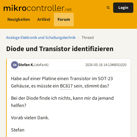
Login
Neuigkeiten
Artikel
Forum
Analoge Elektronik und Schaltungstechnik
›
Thread
Diode und Transistor identifizieren
Stefan K.
(stefank)
2026-05-18 14:13
#8051020
SK
Habe auf einer Platine einen Transistor im SOT-23
Gehäuse, es müsste ein
BC817
sein, stimmt das?
Bei der Diode finde ich nichts, kann mir da jemand
helfen?
Vorab vielen Dank.
Stefan