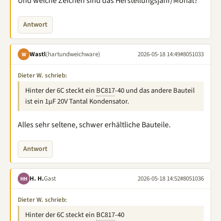
Und welche Zeichen sind das Herstellungsjahr/Monat?
Antwort
Wastl
(hartundweichware)
2026-05-18 14:49
#8051033
W
Dieter W. schrieb:
Hinter der 6C steckt ein
BC817
-40 und das andere Bauteil
ist ein 1µF 20V Tantal Kondensator.
Alles sehr seltene, schwer erhältliche Bauteile.
Antwort
H. H.
Gast
2026-05-18 14:52
#8051036
HH
Dieter W. schrieb:
Hinter der 6C steckt ein
BC817
-40