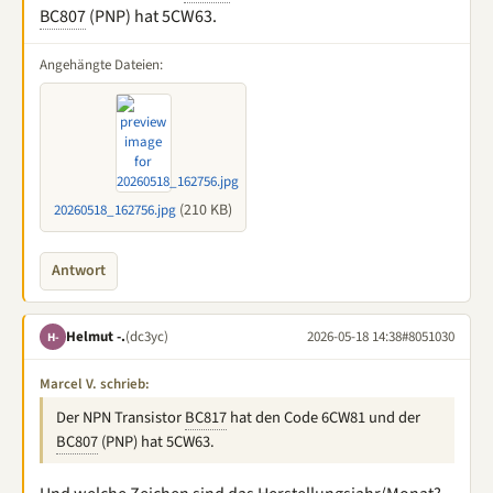
BC807
(PNP) hat 5CW63.
Angehängte Dateien:
(210 KB)
20260518_162756.jpg
Antwort
Helmut -.
(dc3yc)
2026-05-18 14:38
#8051030
H-
Marcel V. schrieb:
Der NPN Transistor
BC817
hat den Code 6CW81 und der
BC807
(PNP) hat 5CW63.