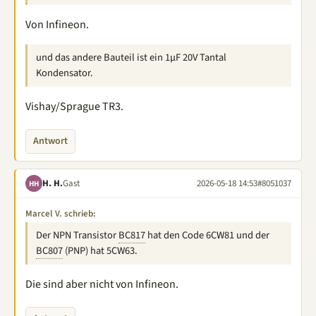
Von Infineon.
und das andere Bauteil ist ein 1µF 20V Tantal
Kondensator.
Vishay/Sprague TR3.
Antwort
H. H.
Gast
2026-05-18 14:53
#8051037
HH
Marcel V. schrieb:
Der NPN Transistor
BC817
hat den Code 6CW81 und der
BC807
(PNP) hat 5CW63.
Die sind aber nicht von Infineon.