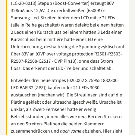
(LC-20-0013) Stepup (Boost-Converter) erzeugt 80V
328mA aus 12,5V. Die drei kaltweißen (6500K?)-
Samsung-Led-Streifen hinter dem LCD mit je 7 LEDs
(alle in Reihe geschaltet) waren defekt: bei einem hatten
2 Leds einen Kurzschluss bei einem hatten 3 Leds einen
Kurzschluss beim mittlere hatte eine LED eine
Unterbrechung, deshalb stieg die Spannung zyklisch auf
über 83V an (OVP over voltage protection R2501-R2503-
R2507-R2508-C2517 - OVP Pin13), ohne dass Strom
floss. Das erkennt der LED-Treiber und schaltet ab.
Entweder drei neue Stripes (020.002 S 759551882300
LED BAR 32 (ZPZ)) kaufen oder 21 LEDs 3030
austauschen (machen wir). Die Streulinsen sind auf die
Platine geklebt oder ultraschallgeschweißt. Ursache ist
unklar, als Zweit-Fernseher hatte er wenig
Betriebsstunden, innen alles wie neu. Bei den Steckern
an den Streifen-Platinen die beiden Klammern
zusammendrücken und
nach vorne
abziehen. Hier sieht