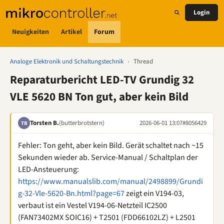
Login
Neuigkeiten
Artikel
Forum
Analoge Elektronik und Schaltungstechnik
›
Thread
Reparaturbericht LED-TV Grundig 32
VLE 5620 BN Ton gut, aber kein Bild
Torsten B.
(butterbrotstern)
2026-06-01 13:07
#8056429
TB
Fehler: Ton geht, aber kein Bild. Gerät schaltet nach ~15
Sekunden wieder ab. Service-Manual / Schaltplan der
LED-Ansteuerung:
https://www.manualslib.com/manual/2498899/Grundi
g-32-Vle-5620-Bn.html?page=67
zeigt ein V194-03,
verbaut ist ein Vestel V194-06-Netzteil IC2500
(FAN73402MX SOIC16) + T2501 (FDD66102LZ) + L2501