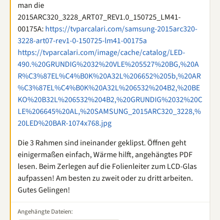
man die
2015ARC320_3228_ART07_REV1.0_150725_LM41-
00175A:
https://tvparcalari.com/samsung-2015arc320-
3228-art07-rev1-0-150725-lm41-00175a
https://tvparcalari.com/image/cache/catalog/LED-
490.%20GRUNDIG%2032%20VLE%205527%20BG,%20A
R%C3%87EL%C4%B0K%20A32L%206652%205b,%20AR
%C3%87EL%C4%B0K%20A32L%206532%204B2,%20BE
KO%20B32L%206532%204B2,%20GRUNDIG%2032%20C
LE%206645%20AL,%20SAMSUNG_2015ARC320_3228,%
20LED%20BAR-1074x768.jpg
Die 3 Rahmen sind ineinander geklipst. Öffnen geht
einigermaßen einfach, Wärme hilft, angehängtes PDF
lesen. Beim Zerlegen auf die Folienleiter zum LCD-Glas
aufpassen! Am besten zu zweit oder zu dritt arbeiten.
Gutes Gelingen!
Angehängte Dateien: