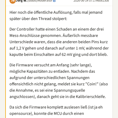
Jörg W.
(dl8dtl)
Moderator
2026-06-14 07:17
#8061308
JW
Hier noch die öffentliche Auflösung, falls mal jemand
später über den Thread stolpert:
Der Controller hatte einen Schaden an einem der drei
Mess-Anschlüsse genommen. Äußerlich messbare
Unterschiede waren, dass die anderen beiden Pins kurz
auf 1,2 V gehen und danach auf unter 1 mV, während der
kaputte beim Einschalten auf 62 mV ging und dort blieb.
Die Firmware versucht am Anfang (sehr lange),
mögliche Kapazitäten zu entladen. Nachdem das
aufgrund der unterschiedlichen Spannungen
offensichtlich nicht gelang, meldet sie kurz "Coin!" (also
die Annahme, es sei eine Spannungsquelle
angschlossen), danach geht sie in die Kalibrierschleife.
Da sich die Firmware komplett auslesen ließ (ist ja eh
opensource), konnte die MCU durch einen