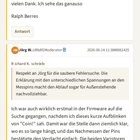
vielen Dank. Ich sehe das ganauso
Ralph Berres
Antwort
Jörg W.
(dl8dtl)
Moderator
2026-06-14 11:38
#8061425
JW
R ichard K. schrieb:
Respekt an Jörg für die saubere Fehlersuche. Die
Erklärung mit den unterschiedlichen Spannungen an den
Messpins macht den Ablauf sogar für Außenstehende
nachvollziehbar.
Ich war auch wirklich erstmal in der Firmware auf die
Suche gegangen, nachdem ich dieses kurze Aufblinken
von "Coin!" sah. Damit war die Stelle dann ziemlich klar,
wo es so lange hängt, und das Nachmessen der Pins
bestätigte den Verdacht einfach. Die beiden Varistoren