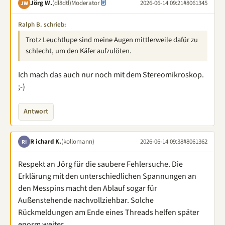
Jörg W.
(dl8dtl)
Moderator
2026-06-14 09:21
#8061345
JW
Ralph B. schrieb:
Trotz Leuchtlupe sind meine Augen mittlerweile dafür zu
schlecht, um den Käfer aufzulöten.
Ich mach das auch nur noch mit dem Stereomikroskop.
;-)
Antwort
R ichard K.
(kollomann)
2026-06-14 09:38
#8061362
RI
Respekt an Jörg für die saubere Fehlersuche. Die
Erklärung mit den unterschiedlichen Spannungen an
den Messpins macht den Ablauf sogar für
Außenstehende nachvollziehbar. Solche
Rückmeldungen am Ende eines Threads helfen später
enorm weiter.