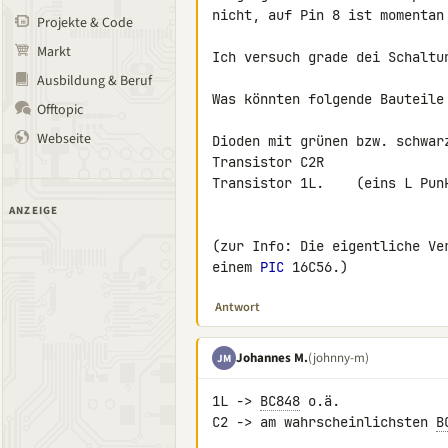
nicht, auf Pin 8 ist momentan 
Projekte & Code
Markt
Ich versuch grade dei Schaltun
Ausbildung & Beruf
Was könnten folgende Bauteile 
Offtopic
Webseite
Dioden mit grünen bzw. schwarz
Transistor C2R

Transistor 1L.    (eins L Punk
ANZEIGE
(zur Info: Die eigentliche Ve
einem 
PIC
 16C56.)
Antwort
Johannes M.
(johnny-m)
JM
1L -> 
BC848
 o.ä.

C2 -> am wahrscheinlichsten 
B