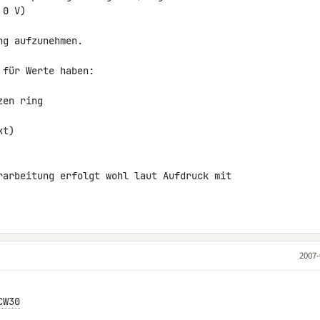
0 V)

g aufzunehmen.

für Werte haben:

en ring

t)

rarbeitung erfolgt wohl laut Aufdruck mit 

2007-
CW30