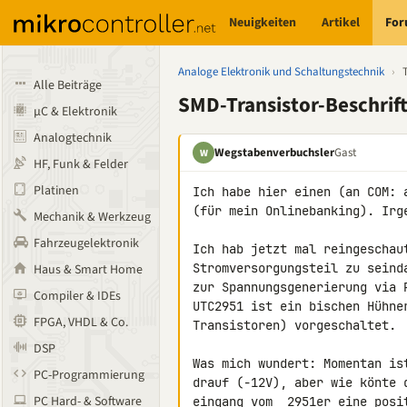
Neuigkeiten
Artikel
Fo
Analoge Elektronik und Schaltungstechnik
›
Alle Beiträge
SMD-Transistor-Beschrift
µC & Elektronik
Analogtechnik
Wegstabenverbuchsler
Gast
W
HF, Funk & Felder
Platinen
Ich habe hier einen (an COM: 
(für mein Onlinebanking). Irge
Mechanik & Werkzeug
Fahrzeugelektronik
Ich hab jetzt mal reingeschaut
Stromversorgungsteil zu seind
Haus & Smart Home
zur Spannungsgenerierung via 
Compiler & IDEs
UTC2951 ist ein bischen Hühne
FPGA, VHDL & Co.
Transistoren) vorgeschaltet.

DSP
Was mich wundert: Momentan is
PC-Programmierung
drauf (-12V), aber wie könte 
PC Hard- & Software
eingang vom  2951er eine posi