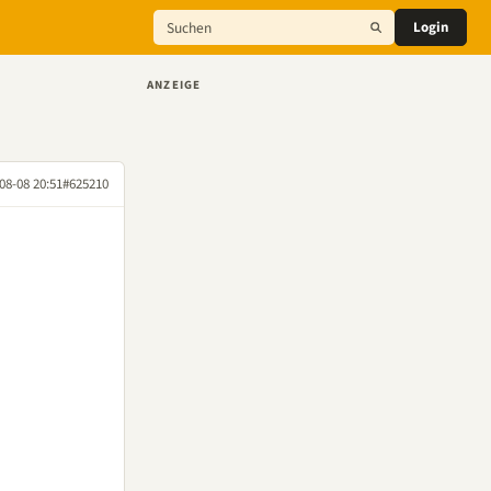
Login
ANZEIGE
08-08 20:51
#625210