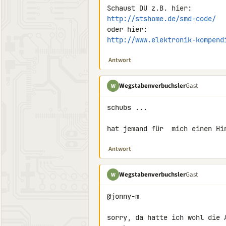
http://stshome.de/smd-code/
http://www.elektronik-kompend
Antwort
Wegstabenverbuchsler
Gast
W
schubs ...

hat jemand für  mich einen Hi
Antwort
Wegstabenverbuchsler
Gast
W
@jonny-m

sorry, da hatte ich wohl die 