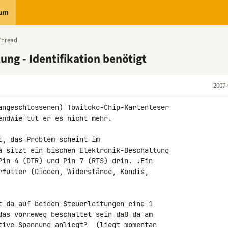
rum
Thread
ung - Identifikation benötigt
2007-
angeschlossenen) Towitoko-Chip-Kartenleser 

ndwie tut er es nicht mehr.

, das Problem scheint im 

a sitzt ein bischen Elektronik-Beschaltung 

Pin 4 (DTR) und Pin 7 (RTS) drin. .Ein 

rfutter (Dioden, Widerstände, Kondis, 

t da auf beiden Steuerleitungen eine 1 

das vorneweg beschaltet sein daß da am 

tive Spannung anliegt?  (liegt momentan 
