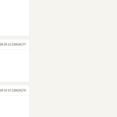
08-09 21:52
#626177
08-10 07:22
#626276