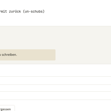
rmit zurück (un-schubs)
u schreiben.