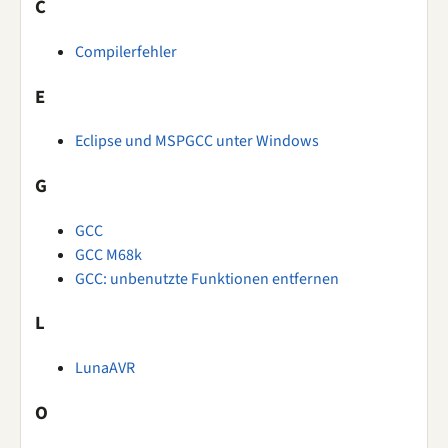
C
Compilerfehler
E
Eclipse und MSPGCC unter Windows
G
GCC
GCC M68k
GCC: unbenutzte Funktionen entfernen
L
LunaAVR
O