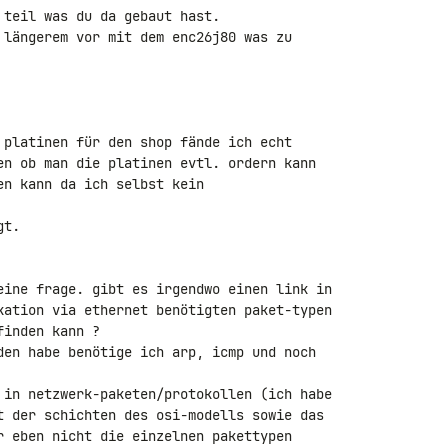
teil was du da gebaut hast.

 längerem vor mit dem enc26j80 was zu 

 platinen für den shop fände ich echt 

en ob man die platinen evtl. ordern kann 

n kann da ich selbst kein 

t.

eine frage. gibt es irgendwo einen link in 

kation via ethernet benötigten paket-typen 

inden kann ?

den habe benötige ich arp, icmp und noch 

 in netzwerk-paketen/protokollen (ich habe 

t der schichten des osi-modells sowie das 

r eben nicht die einzelnen pakettypen 
