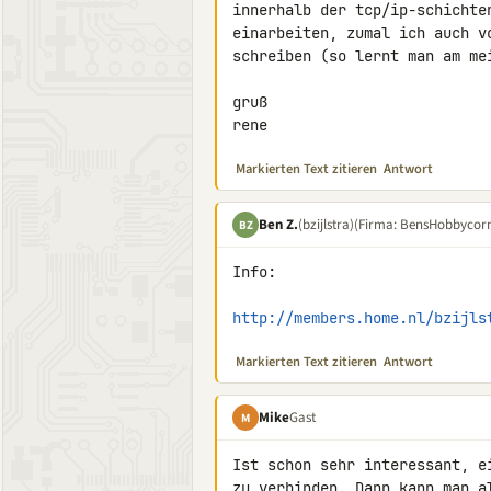
innerhalb der tcp/ip-schichte
einarbeiten, zumal ich auch v
schreiben (so lernt man am mei
gruß

rene
Markierten Text zitieren
Antwort
Ben Z.
(bzijlstra)
(Firma: BensHobbycor
BZ
Info:

http://members.home.nl/bzijls
Markierten Text zitieren
Antwort
Mike
Gast
M
Ist schon sehr interessant, e
zu verbinden. Dann kann man a