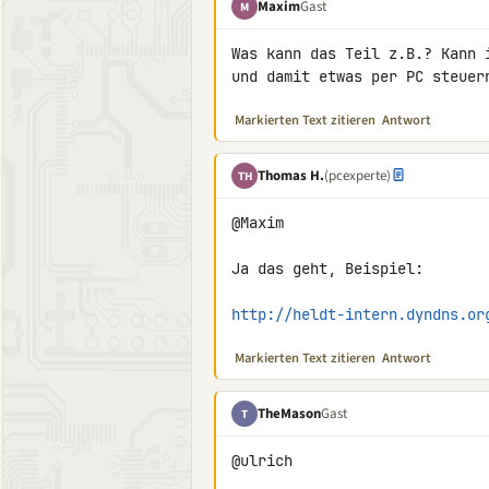
Maxim
Gast
M
Was kann das Teil z.B.? Kann 
und damit etwas per PC steuer
Markierten Text zitieren
Antwort
Thomas H.
(pcexperte)
TH
@Maxim

Ja das geht, Beispiel:

http://heldt-intern.dyndns.or
Markierten Text zitieren
Antwort
TheMason
Gast
T
@ulrich
