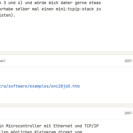
n 3 und 4) und würde mich daher gerne etwas 

orhabe selber mal einen mini-tcpip-stack zu 

sten).

ner)
2007-
tra/software/examples/enc28j60.htm
2007-
in Microcontroller mit Ethernet und TCP/IP 

llen möglichen Kleinkram direkt vom 
