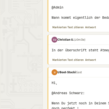
@Admin

Wann kommt eigentlich der Bed
Markierten Text zitieren
Antwort
Christian U.
(z0m3ie)
CU
In der überschrift steht Atme
Markierten Text zitieren
Antwort
UBoot-Stocki
Gast
U
Hi,

@Andreas Schwarz:

Wenn Du jetzt noch in Deinem 
doch perfekt !
