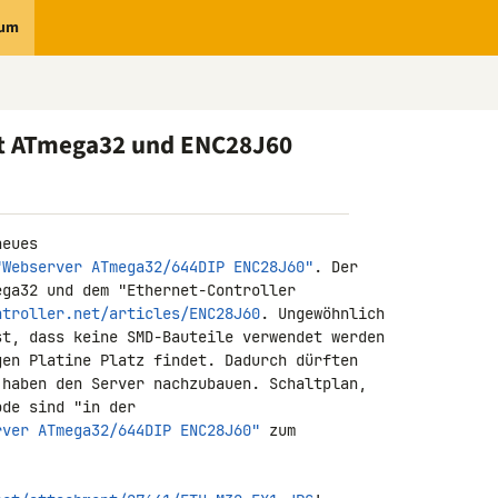
rum
it ATmega32 und ENC28J60
eues 

"Webserver ATmega32/644DIP ENC28J60"
. Der 

ntroller.net/articles/ENC28J60
. Ungewöhnlich 

t, dass keine SMD-Bauteile verwendet werden 

en Platine Platz findet. Dadurch dürften 

haben den Server nachzubauen. Schaltplan, 

de sind "in der 

rver ATmega32/644DIP ENC28J60"
 zum 
