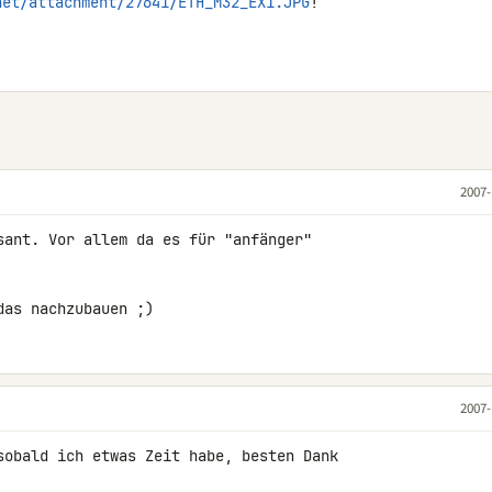
net/attachment/27641/ETH_M32_EX1.JPG
!
2007-
sant. Vor allem da es für "anfänger" 

das nachzubauen ;)
2007-
sobald ich etwas Zeit habe, besten Dank 
