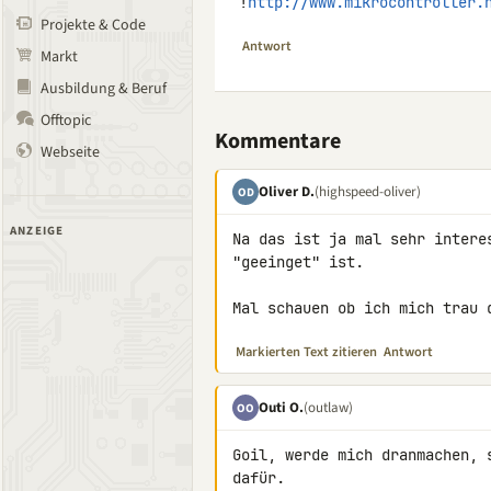
!
http://www.mikrocontroller.
Projekte & Code
Antwort
Markt
Ausbildung & Beruf
Offtopic
Kommentare
Webseite
Oliver D.
(highspeed-oliver)
OD
ANZEIGE
Na das ist ja mal sehr intere
"geeinget" ist.

Mal schauen ob ich mich trau 
Markierten Text zitieren
Antwort
Outi O.
(outlaw)
OO
Goil, werde mich dranmachen, 
dafür.
