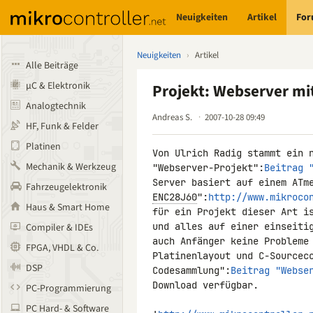
Neuigkeiten
Artikel
Fo
Neuigkeiten
›
Artikel
Alle Beiträge
µC & Elektronik
Projekt: Webserver m
Analogtechnik
Andreas S.
2007-10-28 09:49
HF, Funk & Felder
Platinen
Von Ulrich Radig stammt ein n
Mechanik & Werkzeug
"Webserver-Projekt":
Beitrag 
Fahrzeugelektronik
ENC28J60
":
http://www.mikroco
Haus & Smart Home
für ein Projekt dieser Art is
und alles auf einer einseitig
Compiler & IDEs
auch Anfänger keine Probleme 
FPGA, VHDL & Co.
Platinenlayout und C-Sourceco
DSP
Codesammlung":
Beitrag "Webse
Download verfügbar.

PC-Programmierung
PC Hard- & Software