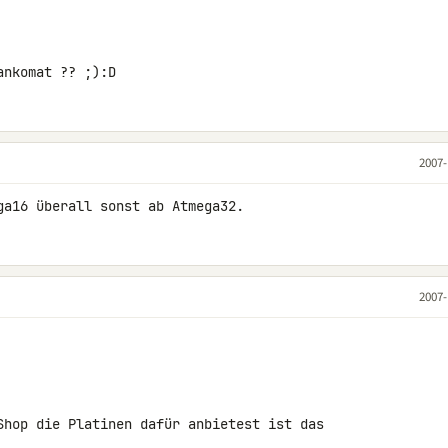
ankomat ?? ;):D
2007-
ga16 überall sonst ab Atmega32.
2007-
Shop die Platinen dafür anbietest ist das 
