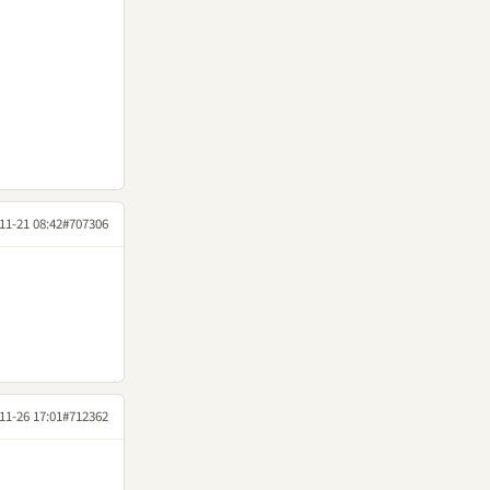
11-21 08:42
#707306
11-26 17:01
#712362