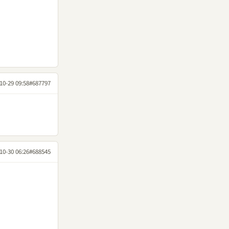
10-29 09:58
#687797
10-30 06:26
#688545