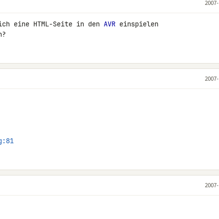
2007-
ich eine HTML-Seite in den 
AVR
 einspielen 

n?
2007-
g:81
2007-