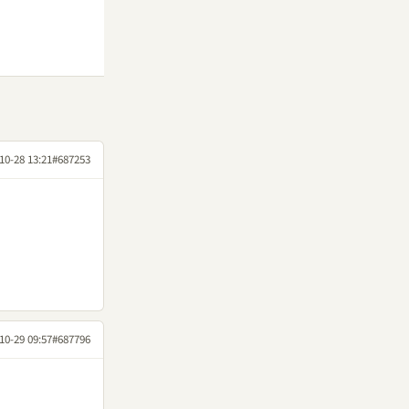
10-28 13:21
#687253
10-29 09:57
#687796