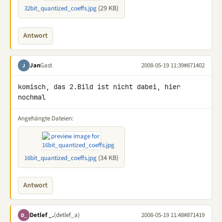
(29 KB)
32bit_quantized_coeffs.jpg
Antwort
Jan
Gast
2008-05-19 11:39
#871402
J
komisch, das 2.Bild ist nicht dabei, hier 
nochmal
Angehängte Dateien:
(34 KB)
16bit_quantized_coeffs.jpg
Antwort
Detlef _.
(detlef_a)
2008-05-19 11:48
#871419
D_