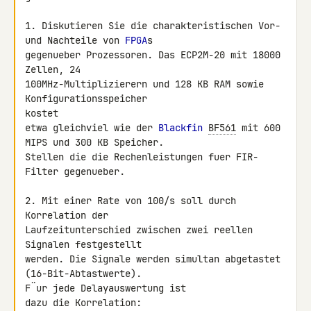
1. Diskutieren Sie die charakteristischen Vor- 
und Nachteile von 
FPGA
s 

gegenueber Prozessoren. Das ECP2M-20 mit 18000 
Zellen, 24 

100MHz-Multiplizierern und 128 KB RAM sowie 
Konfigurationsspeicher 

kostet

etwa gleichviel wie der 
Blackfin
BF561
 mit 600 
MIPS und 300 KB Speicher. 

Stellen die die Rechenleistungen fuer FIR-
Filter gegenueber.

2. Mit einer Rate von 100/s soll durch 
Korrelation der 

Laufzeitunterschied zwischen zwei reellen 
Signalen festgestellt

werden. Die Signale werden simultan abgetastet 
(16-Bit-Abtastwerte). 

F¨ur jede Delayauswertung ist

dazu die Korrelation:
