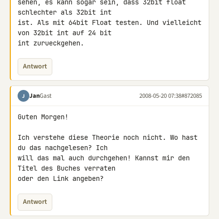
sehen, es kann sogar sein, dass 32bit float 
schlechter als 32bit int 

ist. Als mit 64bit Float testen. Und vielleicht 
von 32bit int auf 24 bit 

int zurueckgehen.
Antwort
Jan
Gast
2008-05-20 07:38
#872085
J
Guten Morgen!

Ich verstehe diese Theorie noch nicht. Wo hast 
du das nachgelesen? Ich 

will das mal auch durchgehen! Kannst mir den 
Titel des Buches verraten 

oder den Link angeben?
Antwort