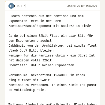
I_ H.
(i_h)
2008-05-20 10:44
#872320
IH
Floats bestehen aus der Mantisse und dem 
Exponenten, etwa in der Form 

Mantisse*Basis^Exponent mit Basis=2 in binär.

Da du bei einem 32bit Float ein paar Bits für 
den Exponenten brauchst 

(abhängig von der Architektur, bei single float 
glaub 5..7 Bit), bleiben 

weniger für die Mantisse übrig - ein 32bit Int 
hat dagegen volle 32bit 

"Mantisse", dafür keinen Exponenten.

Versuch mal hexadezimal 123ABCDE in einem 
single float mit 24bit 

Mantisse zu verpacken. In einen 32bit Int passt 
es vollständig rein.

Weiteres findest du auf wikipedia. Floats haben 