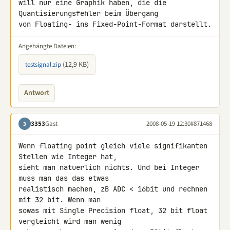
will nur eine Graphik haben, die die 
Quantisierungsfehler beim Übergang 

von Floating- ins Fixed-Point-Format darstellt.
Angehängte Dateien:
(12,9 KB)
testsignal.zip
Antwort
3353
Gast
2008-05-19 12:30
#871468
3
Wenn floating point gleich viele signifikanten 
Stellen wie Integer hat, 

sieht man natuerlich nichts. Und bei Integer 
muss man das das etwas 

realistisch machen, zB ADC < 16bit und rechnen 
mit 32 bit. Wenn man 

sowas mit Single Precision float, 32 bit float 
vergleicht wird man wenig 
