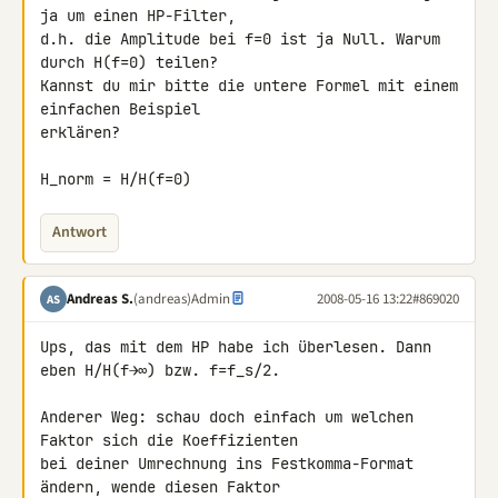
ja um einen HP-Filter, 

d.h. die Amplitude bei f=0 ist ja Null. Warum 
durch H(f=0) teilen? 

Kannst du mir bitte die untere Formel mit einem 
einfachen Beispiel 

erklären?

H_norm = H/H(f=0)
Antwort
Andreas S.
(andreas)
Admin
2008-05-16 13:22
#869020
AS
Ups, das mit dem HP habe ich überlesen. Dann 
eben H/H(f→∞) bzw. f=f_s/2.

Anderer Weg: schau doch einfach um welchen 
Faktor sich die Koeffizienten 

bei deiner Umrechnung ins Festkomma-Format 
ändern, wende diesen Faktor 
