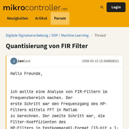
Login
Neuigkeiten
Artikel
Forum
Digitale Signalverarbeitung / DSP / Machine Learning
›
Thread
Quantisierung von FIR Filter
Jan
Gast
2008-05-15 15:36
#868021
J
Hallo Freunde,

ich wollte eine Analyse von FIR-Filtern im 
Frequenzbereich machen. Der 

erste Schritt war den Frequenzgang des HP-
Filters mittels FFT in Matlab 

zu berechnen. Der zweite Schritt war, die 
Filter-Koeffizienten des 

HP-Filters in Festkommazahl-Format (15-bit + 1-