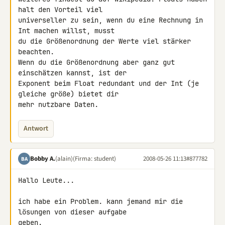
halt den Vorteil viel 

universeller zu sein, wenn du eine Rechnung in 
Int machen willst, musst 

du die Größenordnung der Werte viel stärker 
beachten.

Wenn du die Größenordnung aber ganz gut 
einschätzen kannst, ist der 

Exponent beim Float redundant und der Int (je 
gleiche größe) bietet dir 

mehr nutzbare Daten.
Antwort
Bobby A.
(alain)
(Firma: student)
2008-05-26 11:13
#877782
BA
Hallo Leute...

ich habe ein Problem. kann jemand mir die 
lösungen von dieser aufgabe 

geben.
