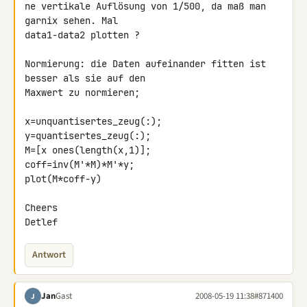
ne vertikale Auflösung von 1/500, da maß man 
garnix sehen. Mal 

data1-data2 plotten ?

Normierung: die Daten aufeinander fitten ist 
besser als sie auf den 

Maxwert zu normieren;

x=unquantisertes_zeug(:);

y=quantisertes_zeug(:);

M=[x ones(length(x,1)];

coff=inv(M'*M)*M'*y;

plot(M*coff-y)

Cheers

Detlef
Antwort
Jan
Gast
2008-05-19 11:38
#871400
J