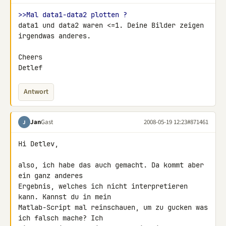
>>Mal data1-data2 plotten ?
data1 und data2 waren <=1. Deine Bilder zeigen 
irgendwas anderes.

Cheers

Detlef
Antwort
Jan
Gast
2008-05-19 12:23
#871461
J
Hi Detlev,

also, ich habe das auch gemacht. Da kommt aber 
ein ganz anderes 

Ergebnis, welches ich nicht interpretieren 
kann. Kannst du in mein 

Matlab-Script mal reinschauen, um zu gucken was 
ich falsch mache? Ich 
