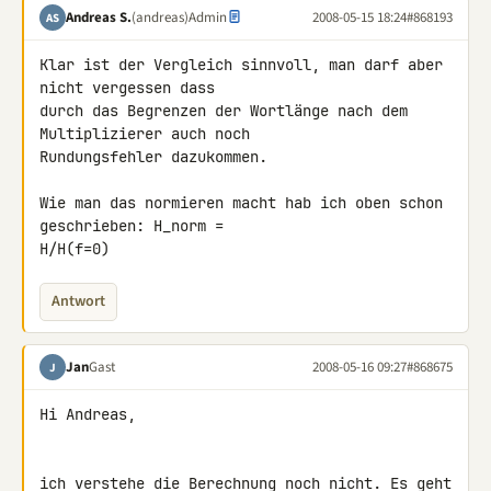
Andreas S.
(andreas)
Admin
2008-05-15 18:24
#868193
AS
Klar ist der Vergleich sinnvoll, man darf aber 
nicht vergessen dass 

durch das Begrenzen der Wortlänge nach dem 
Multiplizierer auch noch 

Rundungsfehler dazukommen.

Wie man das normieren macht hab ich oben schon 
geschrieben: H_norm = 

H/H(f=0)
Antwort
Jan
Gast
2008-05-16 09:27
#868675
J
Hi Andreas,

ich verstehe die Berechnung noch nicht. Es geht 