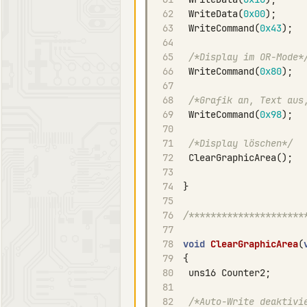
62
WriteData
(
0x00
);
63
WriteCommand
(
0x43
);
64
65
/*Display im OR-Mode*
66
WriteCommand
(
0x80
);
67
68
/*Grafik an, Text aus
69
WriteCommand
(
0x98
);
70
71
/*Display löschen*/
72
ClearGraphicArea
();
73
74
}
75
76
/*********************
77
78
void
ClearGraphicArea
(
79
{
80
uns16
Counter2
;
81
82
/*Auto-Write deaktivi