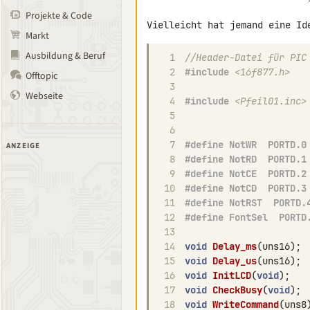
Projekte & Code
Markt
Ausbildung & Beruf
1
//Header-Datei für PIC
2
#include
<16f877.h>
Offtopic
3
Webseite
4
#include
<Pfeil01.inc>
5
6
7
#define NotWR  PORTD.0
ANZEIGE
8
#define NotRD  PORTD.1
9
#define NotCE  PORTD.2
10
#define NotCD  PORTD.3
11
#define NotRST  PORTD.
12
#define FontSel  PORTD
13
14
void
Delay_ms
(
uns16
);
15
void
Delay_us
(
uns16
);
16
void
InitLCD
(
void
);
17
void
CheckBusy
(
void
);
18
void
WriteCommand
(
uns8