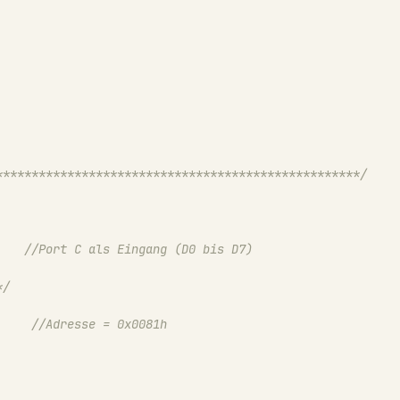
***************************************************/
//Port C als Eingang (D0 bis D7)
*/
//Adresse = 0x0081h