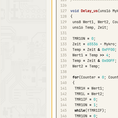
126
127
void
Delay_us
(
uns16
My
128
{
129
uns8
Wert1
,
Wert2
,
Co
130
uns16
Temp
,
Zeit
;
131
132
TMR1ON
=
0
;
133
Zeit
=
65536
-
Mykro
;
134
Temp
=
Zeit
&
0xFF00
;
135
Wert1
=
Temp
>>
4
;
136
Temp
=
Zeit
&
0x00FF
;
137
Wert2
=
Temp
;
138
139
for
(
Counter
=
0
;
Coun
140
{
141
TMR1H
=
Wert1
;
142
TMR1L
=
Wert2
;
143
TMR1IF
=
0
;
144
TMR1ON
=
1
;
145
while
(
!
TMR1IF
);
146
TMR1ON
=
0
;