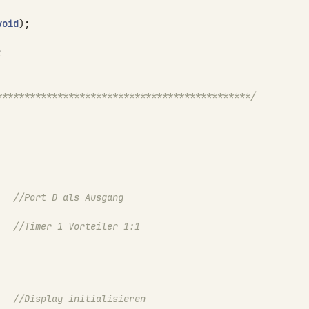
void
);
;
**********************************************/
//Port D als Ausgang
//Timer 1 Vorteiler 1:1
//Display initialisieren