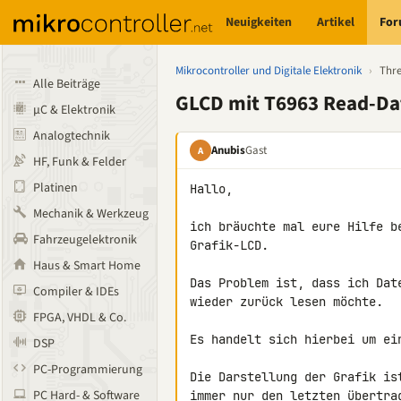
Neuigkeiten
Artikel
Fo
Mikrocontroller und Digitale Elektronik
›
Thr
Alle Beiträge
GLCD mit T6963 Read-Da
µC & Elektronik
Analogtechnik
Anubis
Gast
A
HF, Funk & Felder
Platinen
Hallo,

Mechanik & Werkzeug
ich bräuchte mal eure Hilfe b
Fahrzeugelektronik
Grafik-LCD.

Haus & Smart Home
Das Problem ist, dass ich Dat
Compiler & IDEs
wieder zurück lesen möchte.

FPGA, VHDL & Co.
Es handelt sich hierbei um ein
DSP
PC-Programmierung
Die Darstellung der Grafik is
PC Hard- & Software
immer nur den letzten übertrag