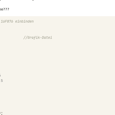
 16F876 einbinden
            //Grafik-Datei
4
.5
);