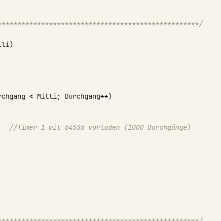
***************************************************/
lli
)
rchgang
<
Milli
;
Durchgang
++
)
//Timer 1 mit 64536 vorladen (1000 Durchgänge)
***************************************************/