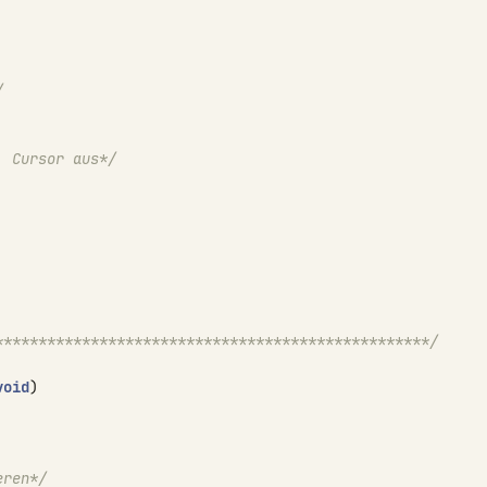
/
, Cursor aus*/
**************************************************/
void
)
eren*/