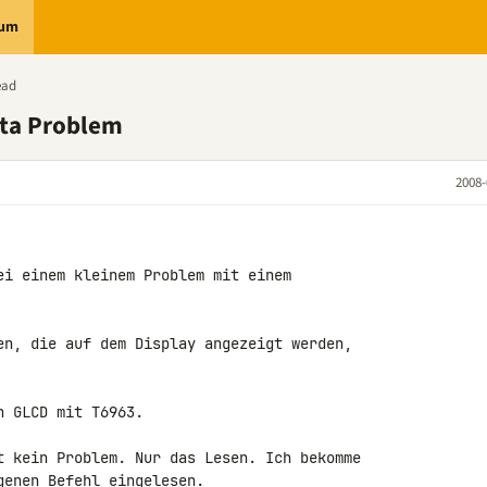
rum
ead
ta Problem
2008-
ei einem kleinem Problem mit einem 

en, die auf dem Display angezeigt werden, 

 GLCD mit T6963.

t kein Problem. Nur das Lesen. Ich bekomme 

enen Befehl eingelesen.
