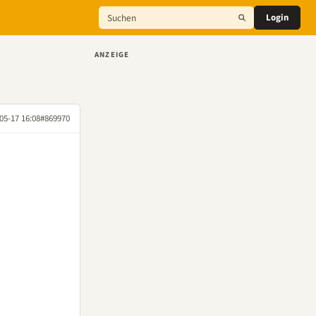
Login
ANZEIGE
05-17 16:08
#869970