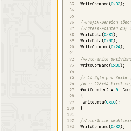
83
WriteCommand
(
0xB2
);
84
85
86
/*Grafik-Bereich lösc
87
/*Adress-Pointer auf 
88
WriteData
(
0x81
);
89
WriteData
(
0x00
);
90
WriteCommand
(
0x24
);
91
92
/*Auto-Write aktivier
93
WriteCommand
(
0xB0
);
94
95
/* 16 Byte pro Zeile 
96
/*bei 128x64 Pixel er
97
for
(
Counter2
=
0
;
Cou
98
{
99
WriteData
(
0x00
);
100
}
101
102
/*Auto-Write deaktivi
103
WriteCommand
(
0xB2
);