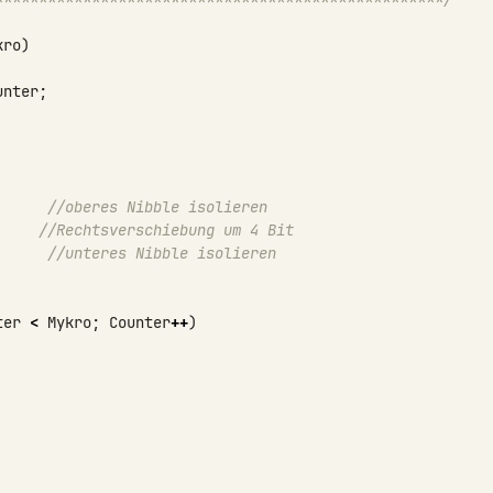
kro
)
unter
;
//oberes Nibble isolieren
//Rechtsverschiebung um 4 Bit
//unteres Nibble isolieren
ter
<
Mykro
;
Counter
++
)