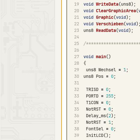
19
void
WriteData
(
uns8
);
20
void
ClearGraphicArea
(
21
void
Graphic
(
void
);
22
void
Verschieben
(
void
)
23
uns8
ReadData
(
void
);
24
25
/*********************
26
27
void
main
()
28
{
29
uns8
Wechsel
=
1
;
30
uns8
Pos
=
0
;
31
32
TRISD
=
0
;
33
PORTD
=
255
;
34
T1CON
=
0
;
35
NotRST
=
0
;
36
Delay_ms
(
2
);
37
NotRST
=
1
;
38
FontSel
=
0
;
39
InitLCD
();