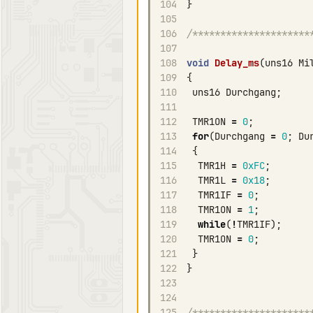
104
}
105
106
/*********************
107
108
void
Delay_ms
(
uns16
Mi
109
{
110
uns16
Durchgang
;
111
112
TMR1ON
=
0
;
113
for
(
Durchgang
=
0
;
Du
114
{
115
TMR1H
=
0xFC
;
116
TMR1L
=
0x18
;
117
TMR1IF
=
0
;
118
TMR1ON
=
1
;
119
while
(
!
TMR1IF
);
120
TMR1ON
=
0
;
121
}
122
}
123
124
125
/*********************