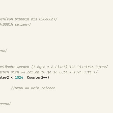
hen(von 0x0081h bis 0x0400h*/
0x0081h setzen*/
en*/
gelöscht werden (1 Byte = 8 Pixel) 128 Pixel=16 Byte*/
geben sich 64 Zeilen zu je 16 Byte = 1024 Byte */
nter2
<
1024
;
Counter2
++
)
//0x00 == kein Zeichen
eren*/