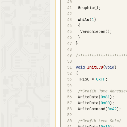
40
41
Graphic
();
42
43
while
(
1
)
44
{
45
Verschieben
();
46
}
47
}
48
49
/*********************
50
51
void
InitLCD
(
void
)
52
{
53
TRISC
=
0xFF
;
54
55
/*Grafik Home Adresse
56
WriteData
(
0x81
);
57
WriteData
(
0x00
);
58
WriteCommand
(
0x42
);
59
60
/*Grafik Area Set*/
61
WriteData
(
0x10
);