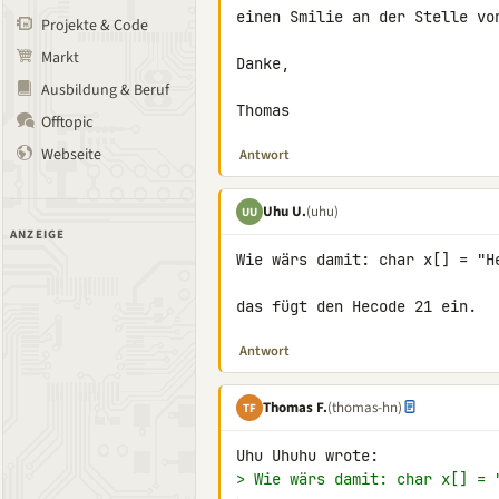
einen Smilie an der Stelle von
Projekte & Code
Markt
Danke,

Ausbildung & Beruf
Thomas
Offtopic
Webseite
Antwort
Uhu U.
(uhu)
UU
ANZEIGE
Wie wärs damit: char x[] = "He
das fügt den Hecode 21 ein.
Antwort
Thomas F.
(thomas-hn)
TF
> Wie wärs damit: char x[] = 