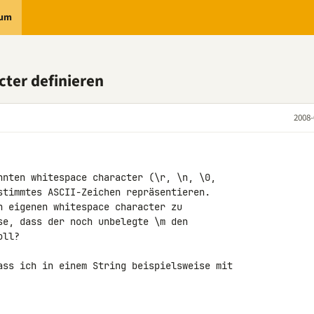
rum
cter definieren
2008-
nnten whitespace character (\r, \n, \0, 

stimmtes ASCII-Zeichen repräsentieren.

n eigenen whitespace character zu 

se, dass der noch unbelegte \m den 

ll?

ass ich in einem String beispielsweise mit
