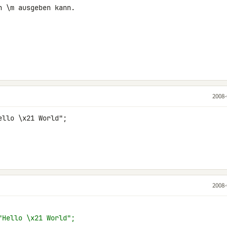
 \m ausgeben kann.

2008-
llo \x21 World";

2008-
"Hello \x21 World";