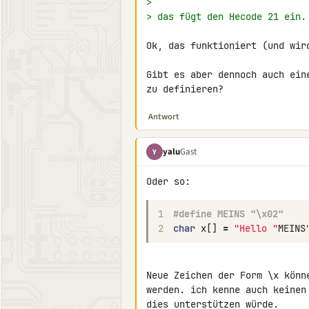
>
> das fügt den Hecode 21 ein.
Ok, das funktioniert (und wird
Gibt es aber dennoch auch ein
zu definieren?
Antwort
yalu
Gast
Y
1
#define MEINS "\x02"
2
char
x
[]
=
"Hello "
MEINS
Neue Zeichen der Form \x könn
werden. ich kenne auch keinen
dies unterstützen würde.