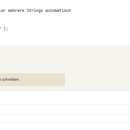
ler mehrere Strings automatisch

" );
u schreiben.