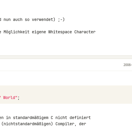
 nun auch so verwendet) ;-)

e Möglichkeit eigene Whitespace Character 

2008-
" World"
;
en in standardmäßigem C nicht definiert

 (nichtstandardmäßigen) Compiler, der
