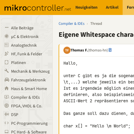
Neuigkeiten
Artikel
Fo
Compiler & IDEs
›
Thread
Alle Beiträge
Eigene Whitespace chara
µC & Elektronik
Analogtechnik
Thomas F.
(thomas-hn)
TF
HF, Funk & Felder
Platinen
Hallo,

Mechanik & Werkzeug
unter C gibt es ja die sogena
Fahrzeugelektronik
\t,...) welche jeweils ein be
Ist es irgendwie möglich eine
Haus & Smart Home
definieren, also beispielswei
Compiler & IDEs
ASCII-Wert 2 repräsentieren so
FPGA, VHDL & Co.
Das ganze soll dazu dienen, d
DSP
PC-Programmierung
char x[] = "Hello \m World";

PC Hard- & Software