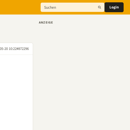
Login
ANZEIGE
05-20 10:22
#872296