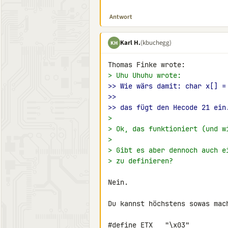
Antwort
Karl H.
(kbuchegg)
KH
> Uhu Uhuhu wrote:
>> Wie wärs damit: char x[] =
>>
>> das fügt den Hecode 21 ein
>
> Ok, das funktioniert (und w
>
> Gibt es aber dennoch auch e
> zu definieren?
Nein.

Du kannst höchstens sowas mach
#define ETX   "\x03"
