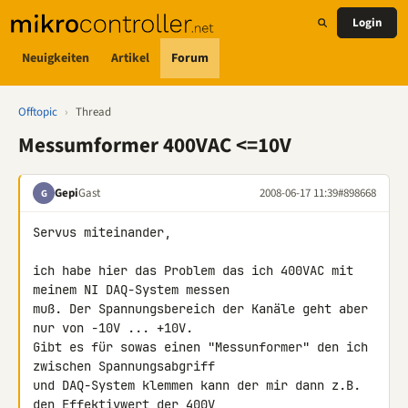
Login
Neuigkeiten
Artikel
Forum
Offtopic
›
Thread
Messumformer 400VAC <=10V
Gepi
Gast
2008-06-17 11:39
#898668
G
Servus miteinander,

ich habe hier das Problem das ich 400VAC mit 
meinem NI DAQ-System messen 

muß. Der Spannungsbereich der Kanäle geht aber 
nur von -10V ... +10V. 

Gibt es für sowas einen "Messunformer" den ich 
zwischen Spannungsabgriff 

und DAQ-System klemmen kann der mir dann z.B. 
den Effektivwert der 400V 
