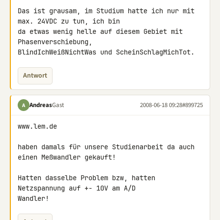
Das ist grausam, im Studium hatte ich nur mit 
max. 24VDC zu tun, ich bin 

da etwas wenig helle auf diesem Gebiet mit 
Phasenverschiebung, 

BlindIchWeißNichtWas und ScheinSchlagMichTot.
Antwort
Andreas
Gast
2008-06-18 09:28
#899725
A
www.lem.de

haben damals für unsere Studienarbeit da auch 
einen Meßwandler gekauft!

Hatten dasselbe Problem bzw, hatten 
Netzspannung auf +- 10V am A/D 

Wandler!