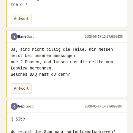
trafo ?
Antwort
Bane
Gast
2008-06-17 13:37
#898835
B
Ja, sind nicht billig die Teile. Wir messen 
meist bei unseren messungen 

nur 2 Phasen, und lassen uns die dritte vom 
LabView berechnen.

Welches DAQ hast du denn?
Antwort
Gepi
Gast
2008-06-17 14:27
#898897
G
@ 3359

du meinst die Spannung runtertransformieren? 