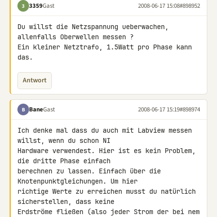
3359
Gast
2008-06-17 15:08
#898952
3
Du willst die Netzspannung ueberwachen, 
allenfalls Oberwellen messen ?

Ein kleiner Netztrafo, 1.5Watt pro Phase kann 
das.
Antwort
Bane
Gast
2008-06-17 15:19
#898974
B
Ich denke mal dass du auch mit Labview messen 
willst, wenn du schon NI 

Hardware verwendest. Hier ist es kein Problem, 
die dritte Phase einfach 

berechnen zu lassen. Einfach über die 
Knotenpunktgleichungen. Um hier 

richtige Werte zu erreichen musst du natürlich 
sicherstellen, dass keine 

Erdströme fließen (also jeder Strom der bei nem 