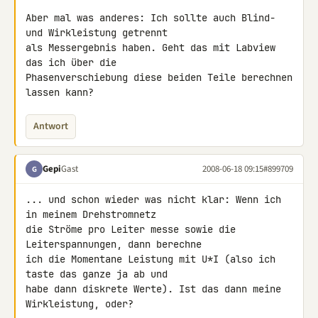
Aber mal was anderes: Ich sollte auch Blind- 
und Wirkleistung getrennt 

als Messergebnis haben. Geht das mit Labview 
das ich über die 

Phasenverschiebung diese beiden Teile berechnen 
lassen kann?
Antwort
Gepi
Gast
2008-06-18 09:15
#899709
G
... und schon wieder was nicht klar: Wenn ich 
in meinem Drehstromnetz 

die Ströme pro Leiter messe sowie die 
Leiterspannungen, dann berechne 

ich die Momentane Leistung mit U*I (also ich 
taste das ganze ja ab und 

habe dann diskrete Werte). Ist das dann meine 
Wirkleistung, oder?
