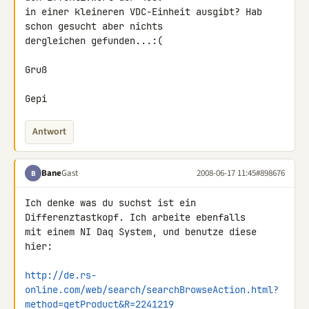
in einer kleineren VDC-Einheit ausgibt? Hab 
schon gesucht aber nichts 

dergleichen gefunden...:(

Gruß

Gepi
Antwort
Bane
Gast
2008-06-17 11:45
#898676
B
Ich denke was du suchst ist ein 
Differenztastkopf. Ich arbeite ebenfalls 

mit einem NI Daq System, und benutze diese 
hier:

http://de.rs-
online.com/web/search/searchBrowseAction.html?
method=getProduct&R=2241219