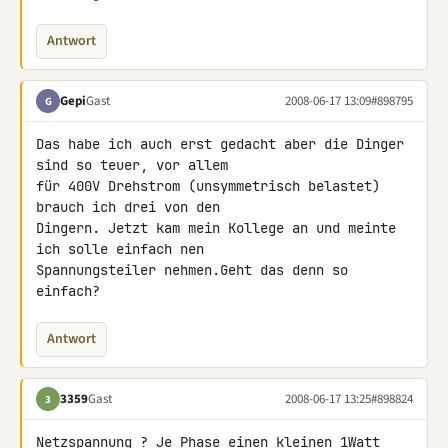
Antwort
Gepi
Gast
2008-06-17 13:09
#898795
G
Das habe ich auch erst gedacht aber die Dinger 
sind so teuer, vor allem 

für 400V Drehstrom (unsymmetrisch belastet) 
brauch ich drei von den 

Dingern. Jetzt kam mein Kollege an und meinte 
ich solle einfach nen 

Spannungsteiler nehmen.Geht das denn so 
einfach?
Antwort
3359
Gast
2008-06-17 13:25
#898824
3
Netzspannung ? Je Phase einen kleinen 1Watt 