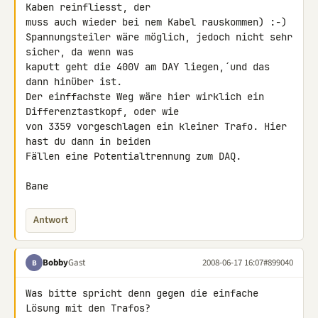
Kaben reinfliesst, der 

muss auch wieder bei nem Kabel rauskommen) :-)

Spannungsteiler wäre möglich, jedoch nicht sehr 
sicher, da wenn was 

kaputt geht die 400V am DAY liegen,´und das 
dann hinüber ist.

Der einffachste Weg wäre hier wirklich ein 
Differenztastkopf, oder wie 

von 3359 vorgeschlagen ein kleiner Trafo. Hier 
hast du dann in beiden 

Fällen eine Potentialtrennung zum DAQ.

Bane
Antwort
Bobby
Gast
2008-06-17 16:07
#899040
B
Was bitte spricht denn gegen die einfache 
Lösung mit den Trafos?