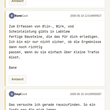
Antwort
Bane
Gast
2008-06-18 12:01
#899927
B
Zum Erfassen von Blin-, Wirk, und 
Scheinleistung gibts in LabView 

fertige Bausteine, die das für dich erledigen.

Ich bin mir nur nicht sicher, ob die Ergebnisse 
dann noch richtig 

passen, wenn du sie einfach über kleine Trafos 
misst.

Bane
Antwort
Gepi
Gast
2008-06-18 14:03
#900087
G
Das versuche ich gerade rauszufinden. So ein 
Trafo war für mich immer 
