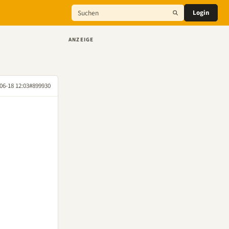
Login
ANZEIGE
06-18 12:03
#899930