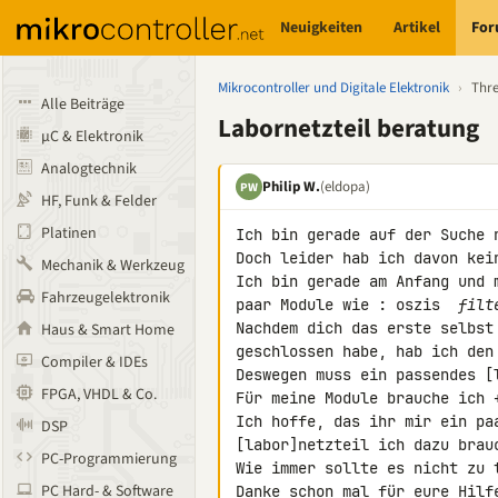
Neuigkeiten
Artikel
Fo
Mikrocontroller und Digitale Elektronik
›
Thr
Alle Beiträge
Labornetzteil beratung
µC & Elektronik
Analogtechnik
Philip W.
(eldopa)
PW
HF, Funk & Felder
Platinen
Ich bin gerade auf der Suche n
Doch leider hab ich davon kei
Mechanik & Werkzeug
Ich bin gerade am Anfang und 
Fahrzeugelektronik
paar Module wie : oszis 
 filt
Nachdem dich das erste selbst
Haus & Smart Home
geschlossen habe, hab ich den 
Compiler & IDEs
Deswegen muss ein passendes [l
FPGA, VHDL & Co.
Für meine Module brauche ich +
Ich hoffe, das ihr mir ein pa
DSP
[labor]netzteil ich dazu brauc
PC-Programmierung
Wie immer sollte es nicht zu 
PC Hard- & Software
Danke schon mal für eure Hilf