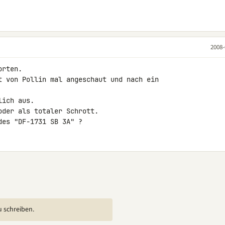
2008-
rten.

t von Pollin mal angeschaut und nach ein 

ich aus.

der als totaler Schrott.

des "DF-1731 SB 3A" ?
u schreiben.