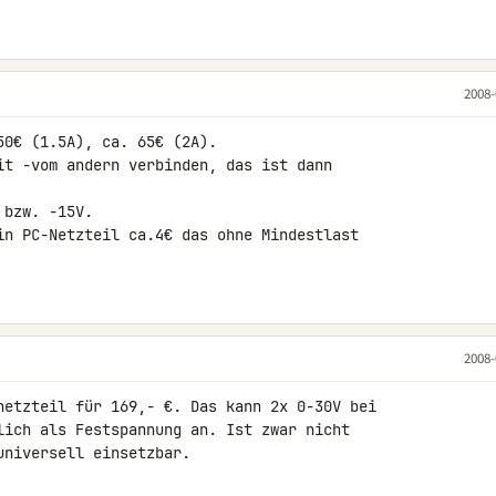
2008-
0€ (1.5A), ca. 65€ (2A).

it -vom andern verbinden, das ist dann 

bzw. -15V.

in PC-Netzteil ca.4€ das ohne Mindestlast 

2008-
netzteil für 169,- €. Das kann 2x 0-30V bei 

lich als Festspannung an. Ist zwar nicht 

niversell einsetzbar.
