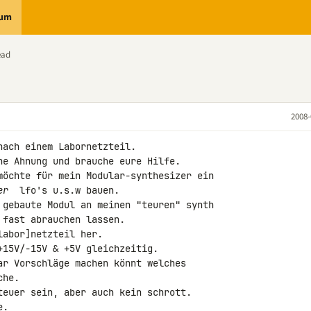
rum
ead
2008-
ach einem Labornetzteil.

ne Ahnung und brauche eure Hilfe.

möchte für mein Modular-synthesizer ein 

er 
 lfo's u.s.w bauen.

 gebaute Modul an meinen "teuren" synth 

fast abrauchen lassen.

abor]netzteil her.

15V/-15V & +5V gleichzeitig.

ar Vorschläge machen könnt welches 

he.

teuer sein, aber auch kein schrott.

e.