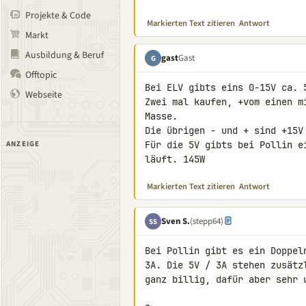
Projekte & Code
Markierten Text zitieren
Antwort
Markt
Ausbildung & Beruf
gast
Gast
G
Offtopic
Bei ELV gibts eins 0-15V ca. 5
Webseite
Zwei mal kaufen, +vom einen m
Masse.

Die übrigen - und + sind +15V 
ANZEIGE
Für die 5V gibts bei Pollin e
läuft. 145W
Markierten Text zitieren
Antwort
Sven S.
(stepp64)
SS
Bei Pollin gibt es ein Doppel
3A. Die 5V / 3A stehen zusätz
ganz billig, dafür aber sehr u