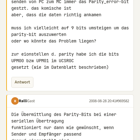
senden von PC zum MC immer das Parity_error-bit 
gestzt. das komische ist 

aber, dass die daten richtig ankamen

muss ich vielleicht auf 9 bits umsteigen um das 
parity-bit auszuwerten 

oder wo könnte das Problem liegen?

zur eionstellen d. parity habe ich die bits 
UPM00 bzw UPM01 im UCSR0C 

gesetzt (wie im Datenblatt beschrieben)
Antwort
Ralli
Gast
2008-08-28 20:41
#969582
R
Die Übermittlung des Parity-Bits bei einer 
seriellen Übertragung 

funktioniert nur dann wie gewünscht, wenn 
Sender und Empfänger passend 
