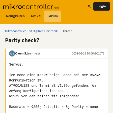
Login
Neuigkeiten
Artikel
Forum
Mikrocontroller und Digitale Elektronik
›
Thread
Parity check?
Owen S.
(senmeis)
2008-06-19 10:06
#901075
OS
Servus,

ich habe eine merkwürdige Sache bei der RS232-
Kommunikation zw. 

AT90CAN128 und Terminal V1.90b gefunden. Am 
Anfang konfiguriere ich das 

RS232 von den beiden wie folgendes:

Baudrate = 9600; Datebits = 8; Parity = none
