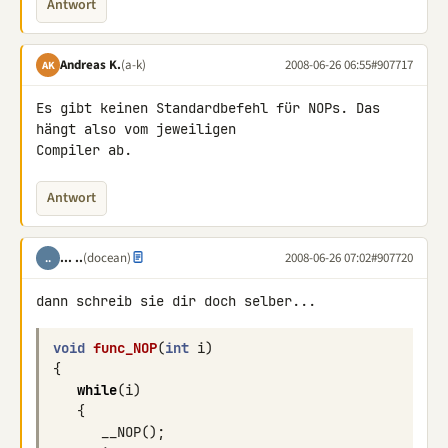
Antwort
Andreas K.
(a-k)
2008-06-26 06:55
#907717
AK
Es gibt keinen Standardbefehl für NOPs. Das 
hängt also vom jeweiligen 

Compiler ab.
Antwort
... ..
(docean)
2008-06-26 07:02
#907720
..
void
func_NOP
(
int
i
)
{
while
(
i
)
{
__NOP
();