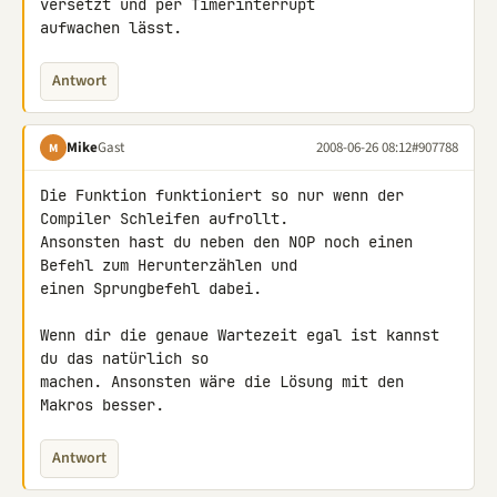
versetzt und per Timerinterrupt 

aufwachen lässt.
Antwort
Mike
Gast
2008-06-26 08:12
#907788
M
Die Funktion funktioniert so nur wenn der 
Compiler Schleifen aufrollt. 

Ansonsten hast du neben den NOP noch einen 
Befehl zum Herunterzählen und 

einen Sprungbefehl dabei.

Wenn dir die genaue Wartezeit egal ist kannst 
du das natürlich so 

machen. Ansonsten wäre die Lösung mit den 
Makros besser.
Antwort