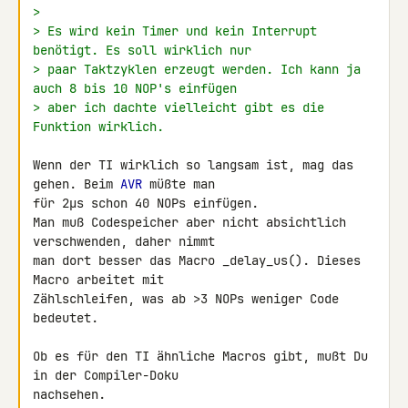
>
> Es wird kein Timer und kein Interrupt 
benötigt. Es soll wirklich nur
> paar Taktzyklen erzeugt werden. Ich kann ja 
auch 8 bis 10 NOP's einfügen
> aber ich dachte vielleicht gibt es die 
Funktion wirklich.
Wenn der TI wirklich so langsam ist, mag das 
gehen. Beim 
AVR
 müßte man 

für 2µs schon 40 NOPs einfügen.

Man muß Codespeicher aber nicht absichtlich 
verschwenden, daher nimmt 

man dort besser das Macro _delay_us(). Dieses 
Macro arbeitet mit 

Zählschleifen, was ab >3 NOPs weniger Code 
bedeutet.

Ob es für den TI ähnliche Macros gibt, mußt Du 
in der Compiler-Doku 

nachsehen.
