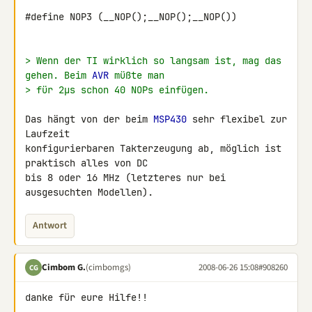
#define NOP3 (__NOP();__NOP();__NOP())

> Wenn der TI wirklich so langsam ist, mag das 
gehen. Beim 
AVR
 müßte man
> für 2µs schon 40 NOPs einfügen.
Das hängt von der beim 
MSP430
 sehr flexibel zur 
Laufzeit 

konfigurierbaren Takterzeugung ab, möglich ist 
praktisch alles von DC 

bis 8 oder 16 MHz (letzteres nur bei 
ausgesuchten Modellen).
Antwort
Cimbom G.
(cimbomgs)
2008-06-26 15:08
#908260
CG
danke für eure Hilfe!!