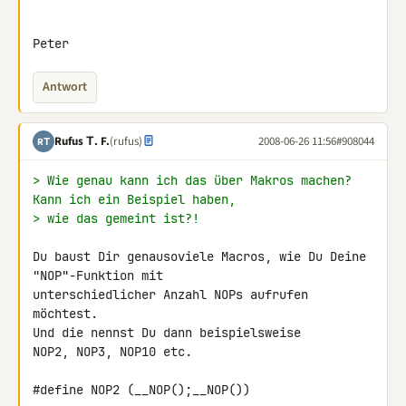
Peter
Antwort
Rufus Τ. F.
(rufus)
2008-06-26 11:56
#908044
RΤ
> Wie genau kann ich das über Makros machen? 
Kann ich ein Beispiel haben,
> wie das gemeint ist?!
Du baust Dir genausoviele Macros, wie Du Deine 
"NOP"-Funktion mit 

unterschiedlicher Anzahl NOPs aufrufen 
möchtest.

Und die nennst Du dann beispielsweise

NOP2, NOP3, NOP10 etc.

#define NOP2 (__NOP();__NOP())
