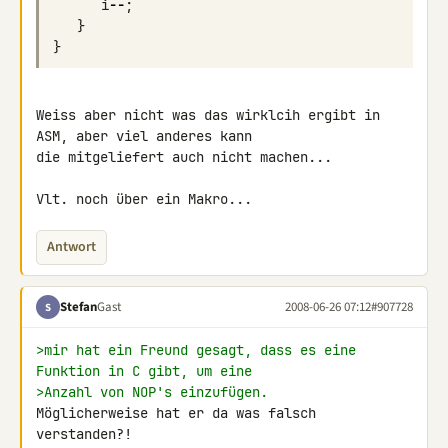
i
--
;
}
}
Weiss aber nicht was das wirklcih ergibt in 
ASM, aber viel anderes kann 

die mitgeliefert auch nicht machen...

Vlt. noch über ein Makro...
Antwort
Stefan
Gast
2008-06-26 07:12
#907728
S
>mir hat ein Freund gesagt, dass es eine 
Funktion in C gibt, um eine
>Anzahl von NOP's einzufügen.
Möglicherweise hat er da was falsch 
verstanden?!
