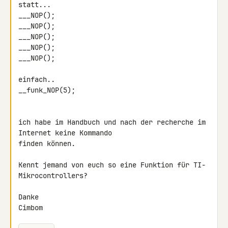
statt...

___NOP();

___NOP();

___NOP();

___NOP();

___NOP();

einfach..

__funk_NOP(5);

ich habe im Handbuch und nach der recherche im 
Internet keine Kommando 

finden können.

Kennt jemand von euch so eine Funktion für TI-
Mikrocontrollers?

Danke

Cimbom