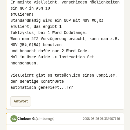
Er meinte vielleicht, verschieden Möglichkeiten 
ein NOP in ASM zu 

emulieren!

Standardmäßig wird ein NOP mit MOV #0,R3 
emuliert, das ergibt 1 

Taktzyklus, bei 1 Word Codelänge.

Wenn man 5TZ Verzögerung braucht, kann man z.B. 
MOV @R4,0(R4) benutzen 

und braucht dafür nur 2 Word Code.

Mal im User Guide -> Instruction Set 
nachschauen.

Vielleicht gibt es tatsächlich einen Compiler, 
der deratige Konstrukte 

automatisch generiert...???
Antwort
Cimbom G.
(cimbomgs)
2008-06-26 07:33
#907746
CG