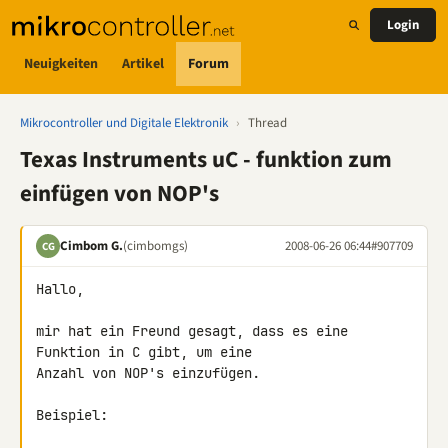
Login
Neuigkeiten
Artikel
Forum
Mikrocontroller und Digitale Elektronik
›
Thread
Texas Instruments uC - funktion zum
einfügen von NOP's
Cimbom G.
(cimbomgs)
2008-06-26 06:44
#907709
CG
Hallo,

mir hat ein Freund gesagt, dass es eine 
Funktion in C gibt, um eine 

Anzahl von NOP's einzufügen.

Beispiel:
