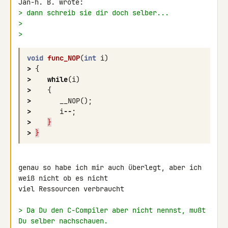
> dann schreib sie dir doch selber...
>
>
void
func_NOP
(
int
i
)
>
{
>
while
(
i
)
>
{
>
__NOP
();
>
i
--
;
>
}
>
}
genau so habe ich mir auch überlegt, aber ich 
weiß nicht ob es nicht 

viel Ressourcen verbraucht

> Da Du den C-Compiler aber nicht nennst, mußt 
Du selber nachschauen.