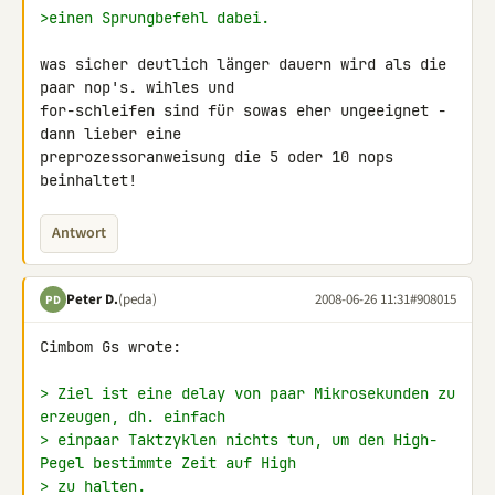
>einen Sprungbefehl dabei.
was sicher deutlich länger dauern wird als die 
paar nop's. wihles und 

for-schleifen sind für sowas eher ungeeignet - 
dann lieber eine 

preprozessoranweisung die 5 oder 10 nops 
beinhaltet!
Antwort
Peter D.
(peda)
2008-06-26 11:31
#908015
PD
Cimbom Gs wrote:

> Ziel ist eine delay von paar Mikrosekunden zu 
erzeugen, dh. einfach
> einpaar Taktzyklen nichts tun, um den High-
Pegel bestimmte Zeit auf High
> zu halten.