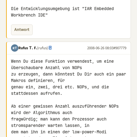
Die Entwicklungsumgebung ist "IAR Embedded 
Workbrench IDE"
Antwort
Rufus Τ. F.
(rufus)
2008-06-26 08:03
#907779
RΤ
Wenn Du diese Funktion verwendest, um eine 
überschaubare Anzahl von NOPs 

zu erzeugen, dann könntest Du Dir auch ein paar 
Makros definieren, für 

genau ein, zwei, drei etc. NOPs, und die 
stattdessen aufrufen.

Ab einer gewissen Anzahl auszuführender NOPs 
wird der Algorithmus auch 

fragwürdig; man kann den Prozessor auch 
stromsparender warten lassen, in 

dem man ihn in einen der low-power-Modi 