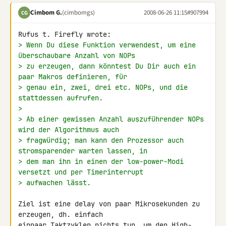
Cimbom G.
(cimbomgs)
2008-06-26 11:15
#907994
CG
> Wenn Du diese Funktion verwendest, um eine 
überschaubare Anzahl von NOPs
> zu erzeugen, dann könntest Du Dir auch ein 
paar Makros definieren, für
> genau ein, zwei, drei etc. NOPs, und die 
stattdessen aufrufen.
>
> Ab einer gewissen Anzahl auszuführender NOPs 
wird der Algorithmus auch
> fragwürdig; man kann den Prozessor auch 
stromsparender warten lassen, in
> dem man ihn in einen der low-power-Modi 
versetzt und per Timerinterrupt
> aufwachen lässt.
Ziel ist eine delay von paar Mikrosekunden zu 
erzeugen, dh. einfach 

einpaar Taktzyklen nichts tun, um den High-