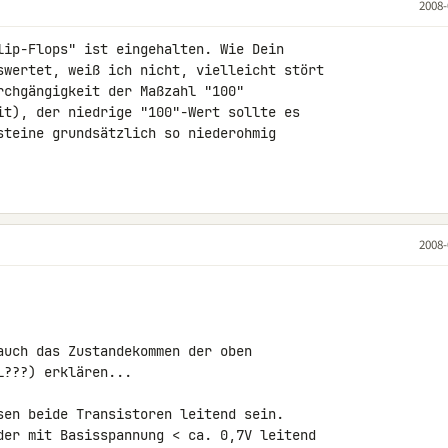
2008-
lip-Flops" ist eingehalten. Wie Dein 

swertet, weiß ich nicht, vielleicht stört 

rchgängigkeit der Maßzahl "100" 

it), der niedrige "100"-Wert sollte es 

steine grundsätzlich so niederohmig 

2008-
auch das Zustandekommen der oben 

???) erklären...

sen beide Transistoren leitend sein.

der mit Basisspannung < ca. 0,7V leitend 
