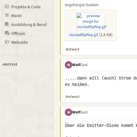
Angehängte Dateien:
Projekte & Code
Markt
Ausbildung & Beruf
Offtopic
(2,4 KB)
clockedflipflop.gif
Webseite
Antwort
Wolf
Gast
ANZEIGE
W
.....dann will (auch) Strom d
es heißen.
Antwort
Wolf
Gast
W
Über die Emitter-Diode kommt 