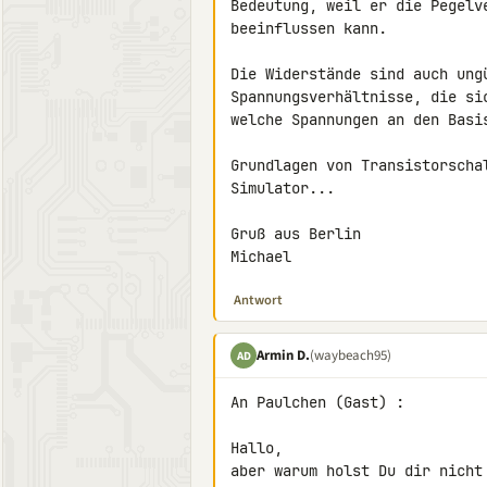
Bedeutung, weil er die Pegelv
beeinflussen kann.

Die Widerstände sind auch ung
Spannungsverhältnisse, die si
welche Spannungen an den Basis
Grundlagen von Transistorscha
Simulator...

Gruß aus Berlin

Michael
Antwort
Armin D.
(waybeach95)
AD
An Paulchen (Gast) :

Hallo,

aber warum holst Du dir nicht