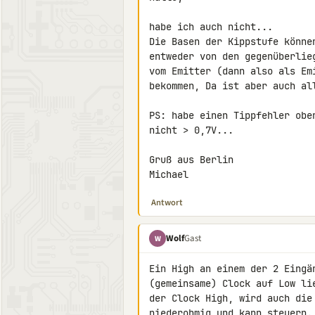
habe ich auch nicht...

Die Basen der Kippstufe könne
entweder von den gegenüberlie
vom Emitter (dann also als Em
bekommen, Da ist aber auch all
PS: habe einen Tippfehler obe
nicht > 0,7V...

Gruß aus Berlin

Michael
Antwort
Wolf
Gast
W
Ein High an einem der 2 Eingä
(gemeinsame) Clock auf Low li
der Clock High, wird auch die
niederohmig und kann steuern.