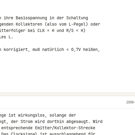
n ihre Basisspannung in der Schaltung 

genden Kollektoren (also vom L-Pegel) oder 

itterfolger bei CLK = H und R/S = H) 

es L.

n korrigiert, muß natürlich < 0,7V heißen, 

2008-
nge ist wirkungslos, solange der 

egt, der Strom wird dorthin abgesaugt. Wird 

 entsprechende Emitter/Kollektor-Strecke 

 Das Clocksignal ist ausschlaggebend für 
