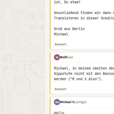
ist, Du etwa?

Anschließend finden wir dann 
Transistoren in dieser Schaltu
Gruß aus Berlin

Michael
Antwort
Wolf
Gast
W
Michael, in deinem zweiten Ab
Kippstufe nicht mit den Basis
werden ("R und S also").
Antwort
Michael U.
(amiga)
MU
Hallo,
