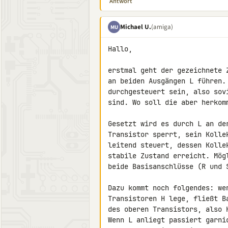
Antwort
Michael U.
(amiga)
MU
Hallo,

erstmal geht der gezeichnete 
an beiden Ausgängen L führen.
durchgesteuert sein, also sov
sind. Wo soll die aber herkomm
Gesetzt wird es durch L an de
Transistor sperrt, sein Kolle
leitend steuert, dessen Kolle
stabile Zustand erreicht. Mög
beide Basisanschlüsse (R und S
Dazu kommt noch folgendes: we
Transistoren H lege, fließt B
des oberen Transistors, also H
Wenn L anliegt passiert garni