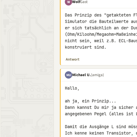
Wolf
Gast
W
Das Prinzip des "getakteten F
Simulator die Bauteilwerte au
er sich tatsächlich an der Du
(Ohm/Kiloohm/Megaohm=Maßeinhe
nicht sein, weil z.B. ECL-Bau
konstruiert sind.
Antwort
Michael U.
(amiga)
MU
Hallo,

ah ja, ein Prinzip...

Dann kannst Du mir ja sicher 
angegebenen Pegel (alles ist L
Damit die Ausgänge L sind müs
Ich kenne keinen Transistor, 