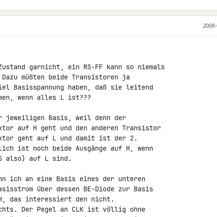
2008-
Zustand garnicht, ein RS-FF kann so niemals 

 Dazu müßten beide Transistoren ja 

iel Basisspannung haben, daß sie leitend 

en, wenn alles L ist???

r jeweiligen Basis, weil denn der 

ktor auf H geht und den anderen Transistor 

ktor geht auf L und damit ist der 2. 

lich ist noch beide Ausgänge auf H, wenn 

 also) auf L sind.

nn ich an eine Basis eines der unteren 

asisstrom über dessen BE-Diode zur Basis 

, das interessiert den nicht.

chts. Der Pegel an CLK ist völlig ohne 
