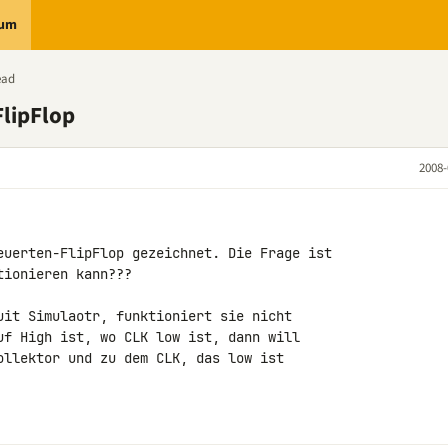
rum
ead
FlipFlop
2008-
euerten-FlipFlop gezeichnet. Die Frage ist 

ionieren kann???

uit Simulaotr, funktioniert sie nicht 

uf High ist, wo CLK low ist, dann will 

ollektor und zu dem CLK, das low ist 
