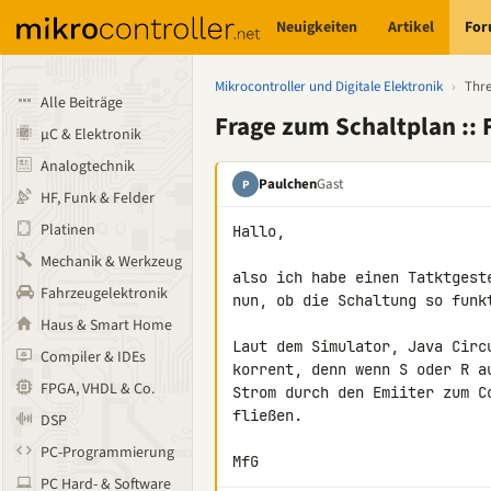
Neuigkeiten
Artikel
Fo
Mikrocontroller und Digitale Elektronik
›
Thr
Alle Beiträge
Frage zum Schaltplan :: 
µC & Elektronik
Analogtechnik
Paulchen
Gast
P
HF, Funk & Felder
Platinen
Hallo,

Mechanik & Werkzeug
also ich habe einen Tatktgest
Fahrzeugelektronik
nun, ob die Schaltung so funkt
Haus & Smart Home
Laut dem Simulator, Java Circ
Compiler & IDEs
korrent, denn wenn S oder R a
FPGA, VHDL & Co.
Strom durch den Emiiter zum C
fließen.

DSP
PC-Programmierung
MfG
PC Hard- & Software