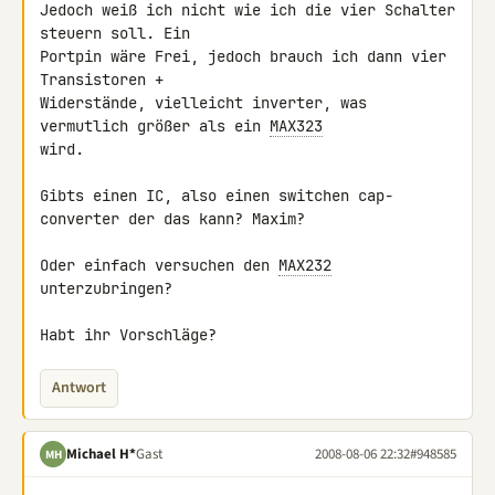
Jedoch weiß ich nicht wie ich die vier Schalter 
steuern soll. Ein 

Portpin wäre Frei, jedoch brauch ich dann vier 
Transistoren + 

Widerstände, vielleicht inverter, was 
vermutlich größer als ein 
MAX323
wird.

Gibts einen IC, also einen switchen cap-
converter der das kann? Maxim?

Oder einfach versuchen den 
MAX232
unterzubringen?

Habt ihr Vorschläge?
Antwort
Michael H*
Gast
2008-08-06 22:32
#948585
MH