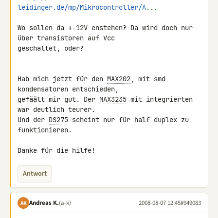
leidinger.de/mp/Mikrocontroller/A
...
Wo sollen da +-12V enstehen? Da wird doch nur 
über transistoren auf Vcc 

geschaltet, oder?

Hab mich jetzt für den 
MAX202
, mit smd 
kondensatoren entschieden, 

gefäält mir gut. Der 
MAX3235
 mit integrierten 
war deutlich teurer.

Und der 
DS275
 scheint nur für half duplex zu 
funktionieren.

Danke für die hilfe!
Antwort
Andreas K.
(a-k)
2008-08-07 12:45
#949083
AK