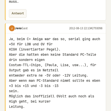
muss.
Antwort
Jens
Gast
2012-08-13 22:13
#2793098
J
Ja, beim C= Amiga war das so, serial ging auch 
+5V für LOW und 0V für 

HIGH (invertierter Pegel).

Aber die hatten eben keine Standard PC-Teile 
drin sondern eigen 

Costum-TTL-Chips, (Paula, Lisa, usw...), für 
Output gab es im Netzteil 

entweder extra ne -5V oder -12V Leitung.

Aber wenn man PC-Standard nimmt sollte es eben 
+3 bis +15 und -3 bis -15 

sein.

Möglich das inoffiziell 0Volt auch noch als 
High geht, bei kurzer 

Leitung.