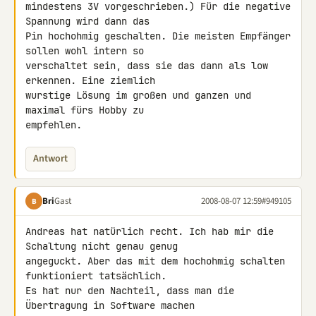
mindestens 3V vorgeschrieben.) Für die negative 
Spannung wird dann das 

Pin hochohmig geschalten. Die meisten Empfänger 
sollen wohl intern so 

verschaltet sein, dass sie das dann als low 
erkennen. Eine ziemlich 

wurstige Lösung im großen und ganzen und 
maximal fürs Hobby zu 

empfehlen.
Antwort
Bri
Gast
2008-08-07 12:59
#949105
B
Andreas hat natürlich recht. Ich hab mir die 
Schaltung nicht genau genug 

angeguckt. Aber das mit dem hochohmig schalten 
funktioniert tatsächlich. 

Es hat nur den Nachteil, dass man die 
Übertragung in Software machen 
