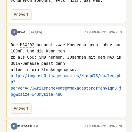
rundherum aukommt, evtl. hilft das was.
Antwort
Uwe ..
(uwegw)
2008-08-07 09:16
#948819
U.
Der 
MAX202
 braucht zwar Kondensatoren, aber nur 
100nF. Und die kann man 

zb als 0603 SMD nehmen. Zusammen mit dem MAX im 
SO14-Gehäuse passt dann 

http://imgcash5.imageshack.us/Himg473/scaled.ph
p?
server=473&filename=uwegwmaxadapteroffenv1qn0.j
pg&xsize=640&ysize=480
Antwort
Michael
Gast
2008-08-07 09:18
#948828
M