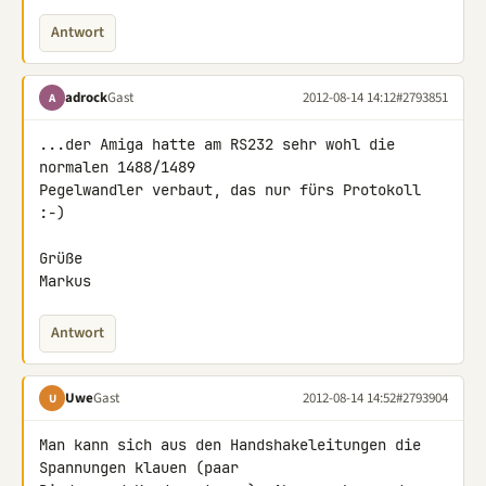
Antwort
adrock
Gast
2012-08-14 14:12
#2793851
A
...der Amiga hatte am RS232 sehr wohl die 
normalen 1488/1489 

Pegelwandler verbaut, das nur fürs Protokoll 
:-)

Grüße

Markus
Antwort
Uwe
Gast
2012-08-14 14:52
#2793904
U
Man kann sich aus den Handshakeleitungen die 
Spannungen klauen (paar 
