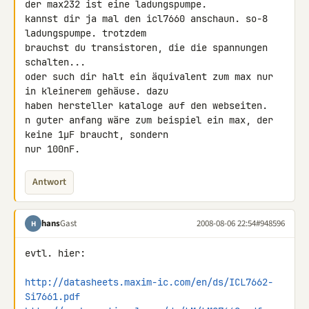
der max232 ist eine ladungspumpe.

kannst dir ja mal den icl7660 anschaun. so-8 
ladungspumpe. trotzdem 

brauchst du transistoren, die die spannungen 
schalten...

oder such dir halt ein äquivalent zum max nur 
in kleinerem gehäuse. dazu 

haben hersteller kataloge auf den webseiten.

n guter anfang wäre zum beispiel ein max, der 
keine 1µF braucht, sondern 

nur 100nF.
Antwort
hans
Gast
2008-08-06 22:54
#948596
H
evtl. hier:

http://datasheets.maxim-ic.com/en/ds/ICL7662-
Si7661.pdf