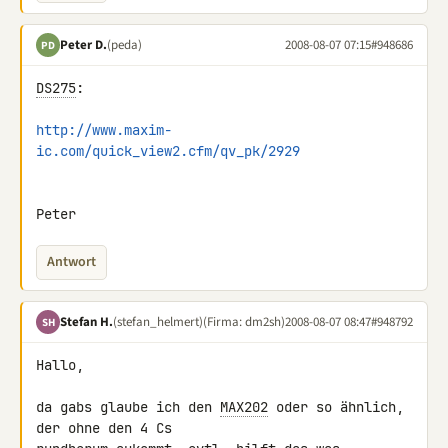
Peter D.
(peda)
2008-08-07 07:15
#948686
PD
DS275
:

http://www.maxim-
ic.com/quick_view2.cfm/qv_pk/2929
Peter
Antwort
Stefan H.
(stefan_helmert)
(Firma: dm2sh)
2008-08-07 08:47
#948792
SH
Hallo,

da gabs glaube ich den 
MAX202
 oder so ähnlich, 
der ohne den 4 Cs 
