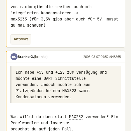
von maxim gibs die treiber auch mit 
integrierten kondensatoren -> 

max3233 (für 3,3V gibs aber auch für 5V, musst 
du mal schauen)
Antwort
Branko G.
(branko)
2008-08-07 09:52
#948865
BG
Ich habe +5V und +12V zur verfügung und 
verwenden. Jedoch möchte ich aus 
Was willst du dann statt 
MAX232
 verwenden? Ein 
Pegelwandler und Inverter

brauchst du auf jeden Fall.