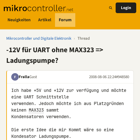
Login
Neuigkeiten
Artikel
Forum
Mikrocontroller und Digitale Elektronik
›
Thread
-12V für UART ohne MAX323 =>
Ladungspumpe?
Fralla
Gast
2008-08-06 22:24
#948580
F
Ich habe +5V und +12V zur verfügung und möchte 
eine UART Schnittstelle 

verwenden. Jedoch möchte ich aus Platzgründen 
keinen 
MAX323
 sammt 

Kondensatoren verwenden.

Die erste Idee die mir Kommt wäre so eine 
Kondesator Ladungspumpe. 
