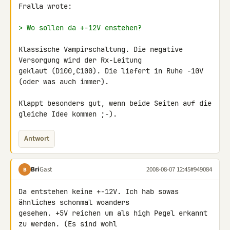
Fralla wrote:

> Wo sollen da +-12V enstehen?
Klassische Vampirschaltung. Die negative 
Versorgung wird der Rx-Leitung 

geklaut (D100,C100). Die liefert in Ruhe -10V 
(oder was auch immer).

Klappt besonders gut, wenn beide Seiten auf die 
gleiche Idee kommen ;-).
Antwort
Bri
Gast
2008-08-07 12:45
#949084
B
Da entstehen keine +-12V. Ich hab sowas 
ähnliches schonmal woanders 

gesehen. +5V reichen um als high Pegel erkannt 
zu werden. (Es sind wohl 
