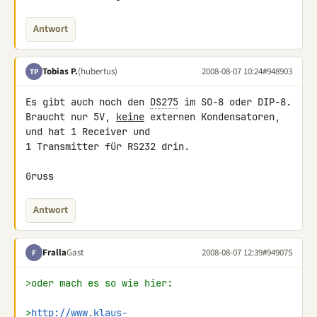
Antwort
Tobias P.
(hubertus)
2008-08-07 10:24
#948903
TP
Es gibt auch noch den 
DS275
 im SO-8 oder DIP-8.

Braucht nur 5V, 
keine
 externen Kondensatoren,  
und hat 1 Receiver und 

1 Transmitter für RS232 drin.

Gruss
Antwort
Fralla
Gast
2008-08-07 12:39
#949075
F
>oder mach es so wie hier:
>
http://www.klaus-