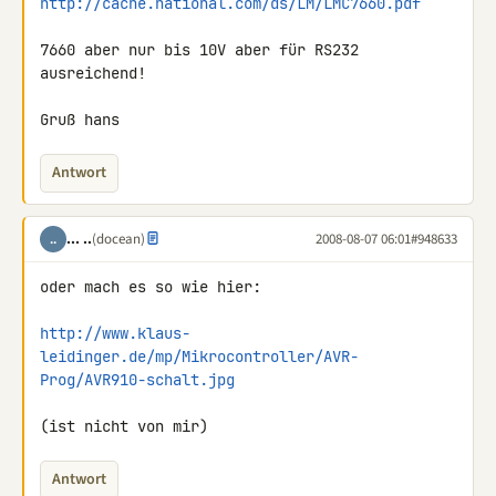
http://cache.national.com/ds/LM/LMC7660.pdf
7660 aber nur bis 10V aber für RS232 
ausreichend!

Gruß hans
Antwort
... ..
(docean)
2008-08-07 06:01
#948633
..
oder mach es so wie hier:

http://www.klaus-
leidinger.de/mp/Mikrocontroller/AVR-
Prog/AVR910-schalt.jpg
(ist nicht von mir)
Antwort