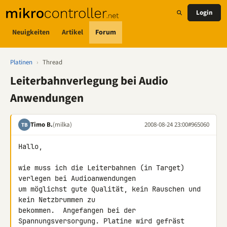
Login
Neuigkeiten
Artikel
Forum
Platinen
›
Thread
Leiterbahnverlegung bei Audio
Anwendungen
Timo B.
(milka)
2008-08-24 23:00
#965060
TB
Hallo,

wie muss ich die Leiterbahnen (in Target) 
verlegen bei Audioanwendungen 

um möglichst gute Qualität, kein Rauschen und  
kein Netzbrummen zu 

bekommen.  Angefangen bei der 
Spannungsversorgung. Platine wird gefräst 
