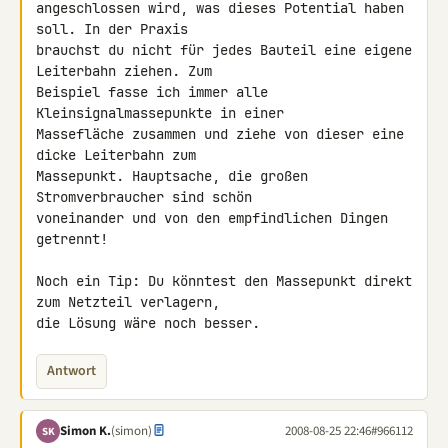
angeschlossen wird, was dieses Potential haben 
soll. In der Praxis 

brauchst du nicht für jedes Bauteil eine eigene 
Leiterbahn ziehen. Zum 

Beispiel fasse ich immer alle 
Kleinsignalmassepunkte in einer 

Massefläche zusammen und ziehe von dieser eine 
dicke Leiterbahn zum 

Massepunkt. Hauptsache, die großen 
Stromverbraucher sind schön 

voneinander und von den empfindlichen Dingen 
getrennt!

Noch ein Tip: Du könntest den Massepunkt direkt 
zum Netzteil verlagern, 

die Lösung wäre noch besser.
Antwort
Simon K.
(simon)
2008-08-25 22:46
#966112
SK