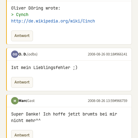
> Cynch
http://de.wikipedia.org/wiki/Cinch
Antwort
O. D.
(odbs)
2008-08-26 00:18
#966141
OD
Ist mein Lieblingsfehler ;)
Antwort
Marc
Gast
2008-08-26 13:59
#966759
M
Super Danke! Ich hoffe jetzt brumts bei mir 
nicht mehr^^
Antwort