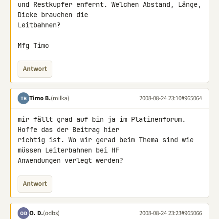
und Restkupfer enfernt. Welchen Abstand, Länge, 
Dicke brauchen die 

Leitbahnen?

Mfg Timo
Antwort
Timo B.
(milka)
2008-08-24 23:10
#965064
TB
mir fällt grad auf bin ja im Platinenforum. 
Hoffe das der Beitrag hier 

richtig ist. Wo wir gerad beim Thema sind wie 
müssen Leiterbahnen bei HF 

Anwendungen verlegt werden?
Antwort
O. D.
(odbs)
2008-08-24 23:23
#965066
OD