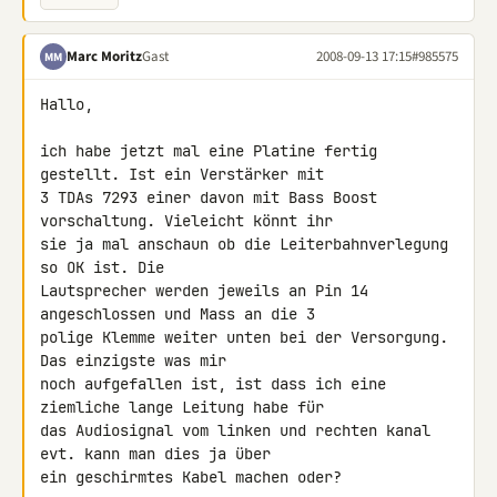
Marc Moritz
Gast
2008-09-13 17:15
#985575
MM
Hallo,

ich habe jetzt mal eine Platine fertig 
gestellt. Ist ein Verstärker mit 

3 TDAs 7293 einer davon mit Bass Boost 
vorschaltung. Vieleicht könnt ihr 

sie ja mal anschaun ob die Leiterbahnverlegung 
so OK ist. Die 

Lautsprecher werden jeweils an Pin 14 
angeschlossen und Mass an die 3 

polige Klemme weiter unten bei der Versorgung. 
Das einzigste was mir 

noch aufgefallen ist, ist dass ich eine 
ziemliche lange Leitung habe für 

das Audiosignal vom linken und rechten kanal 
evt. kann man dies ja über 

ein geschirmtes Kabel machen oder?
