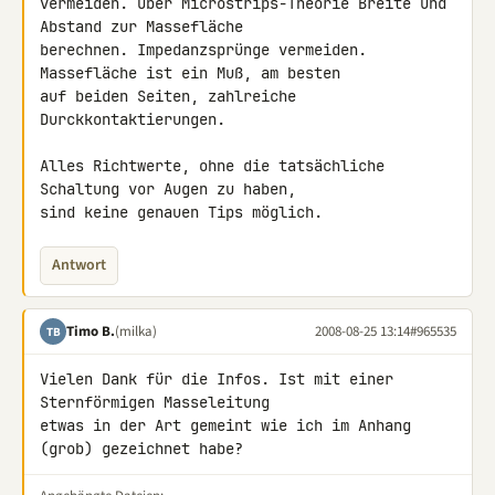
vermeiden. Über Microstrips-Theorie Breite und 
Abstand zur Massefläche 

berechnen. Impedanzsprünge vermeiden. 
Massefläche ist ein Muß, am besten 

auf beiden Seiten, zahlreiche 
Durckkontaktierungen.

Alles Richtwerte, ohne die tatsächliche 
Schaltung vor Augen zu haben, 

sind keine genauen Tips möglich.
Antwort
Timo B.
(milka)
2008-08-25 13:14
#965535
TB
Vielen Dank für die Infos. Ist mit einer 
Sternförmigen Masseleitung 

etwas in der Art gemeint wie ich im Anhang 
(grob) gezeichnet habe?