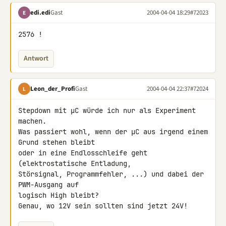
edi.edi
Gast
2004-04-04 18:29
#72023
E
2576 !
Antwort
Leon_der_Profi
Gast
2004-04-04 22:37
#72024
L
Stepdown mit µC würde ich nur als Experiment 
machen.

Was passiert wohl, wenn der µC aus irgend einem 
Grund stehen bleibt

oder in eine Endlosschleife geht 
(elektrostatische Entladung,

Störsignal, Programmfehler, ...) und dabei der 
PWM-Ausgang auf

logisch High bleibt?

Genau, wo 12V sein sollten sind jetzt 24V!