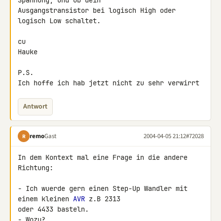
Spannung, und ob dein

Ausgangstransistor bei logisch High oder 
logisch Low schaltet.

cu

Hauke

P.S.

Ich hoffe ich hab jetzt nicht zu sehr verwirrt
Antwort
remo
Gast
2004-04-05 21:12
#72028
R
In dem Kontext mal eine Frage in die andere 
Richtung:

- Ich wuerde gern einen Step-Up Wandler mit 
einem kleinen 
AVR
 z.B 2313

oder 4433 basteln.

- Wozu?
