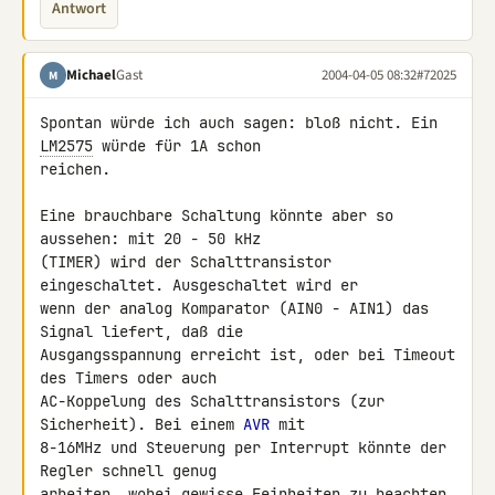
Antwort
Michael
Gast
2004-04-05 08:32
#72025
M
Spontan würde ich auch sagen: bloß nicht. Ein 
LM2575
 würde für 1A schon

reichen.

Eine brauchbare Schaltung könnte aber so 
aussehen: mit 20 - 50 kHz

(TIMER) wird der Schalttransistor 
eingeschaltet. Ausgeschaltet wird er

wenn der analog Komparator (AIN0 - AIN1) das 
Signal liefert, daß die

Ausgangsspannung erreicht ist, oder bei Timeout 
des Timers oder auch

AC-Koppelung des Schalttransistors (zur 
Sicherheit). Bei einem 
AVR
 mit

8-16MHz und Steuerung per Interrupt könnte der 
Regler schnell genug

arbeiten, wobei gewisse Feinheiten zu beachten 