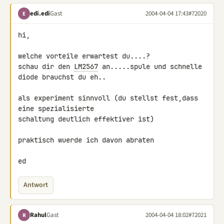
edi.edi
Gast
2004-04-04 17:43
#72020
E
hi,

welche vorteile erwartest du....?

schau dir den 
LM2567
 an.....spule und schnelle 
diode brauchst du eh..

als experiment sinnvoll (du stellst fest,dass 
eine spezialisierte

schaltung deutlich effektiver ist)

praktisch wuerde ich davon abraten

ed
Antwort
Rahul
Gast
2004-04-04 18:02
#72021
R