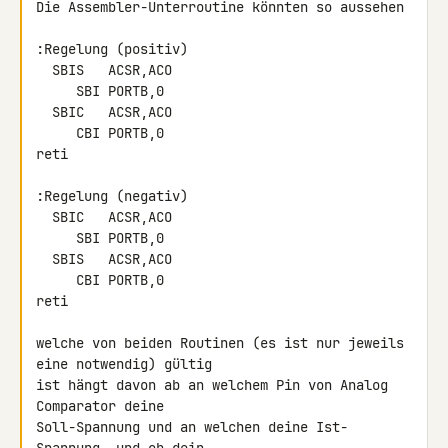
Die Assembler-Unterroutine könnten so aussehen

:Regelung (positiv)

  SBIS   ACSR,ACO

     SBI PORTB,0

  SBIC   ACSR,ACO

     CBI PORTB,0

reti

:Regelung (negativ)

  SBIC   ACSR,ACO

     SBI PORTB,0

  SBIS   ACSR,ACO

     CBI PORTB,0

reti

welche von beiden Routinen (es ist nur jeweils 
eine notwendig) gültig

ist hängt davon ab an welchem Pin von Analog 
Comparator deine

Soll-Spannung und an welchen deine Ist-