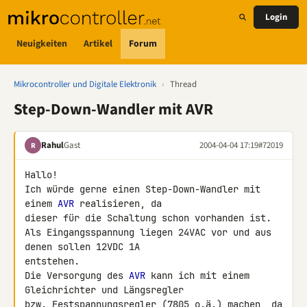
Login
Neuigkeiten
Artikel
Forum
Mikrocontroller und Digitale Elektronik
›
Thread
Step-Down-Wandler mit AVR
Rahul
Gast
2004-04-04 17:19
#72019
R
Hallo!

Ich würde gerne einen Step-Down-Wandler mit 
einem 
AVR
 realisieren, da

dieser für die Schaltung schon vorhanden ist.

Als Eingangsspannung liegen 24VAC vor und aus 
denen sollen 12VDC 1A

entstehen.

Die Versorgung des 
AVR
 kann ich mit einem 
Gleichrichter und Längsregler

bzw. Festspannungsregler (7805 o.ä.) machen, da 