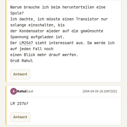
Warum brauche ich beim herunterteilen eine 
Spule?

Ich dachte, ich müsste einen Transistor nur 
solange einschalten, bis

der Kondensator wieder auf die gewünschte 
Spannung aufgeladen ist.

Der 
LM2567
 sieht interessant aus. Da werde ich 
auf jeden Fall noch

einen Blick mehr drauf werfen.

Gruß Rahul
Antwort
Rahul
Gast
2004-04-04 18:10
#72022
R
LM 2576?
Antwort