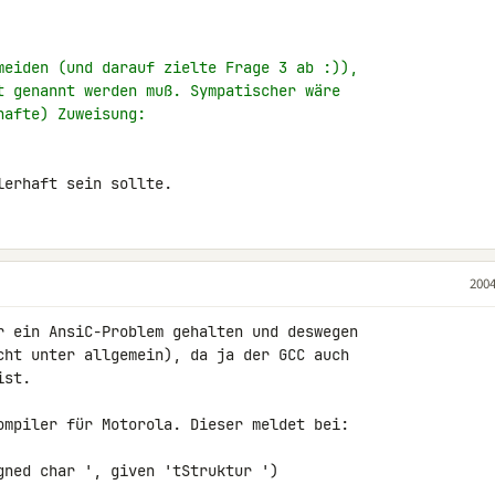
meiden (und darauf zielte Frage 3 ab :)),
t genannt werden muß. Sympatischer wäre
hafte) Zuweisung:
lerhaft sein sollte.
2004
r ein AnsiC-Problem gehalten und deswegen

cht unter allgemein), da ja der GCC auch

st.

gned char ', given 'tStruktur ')
