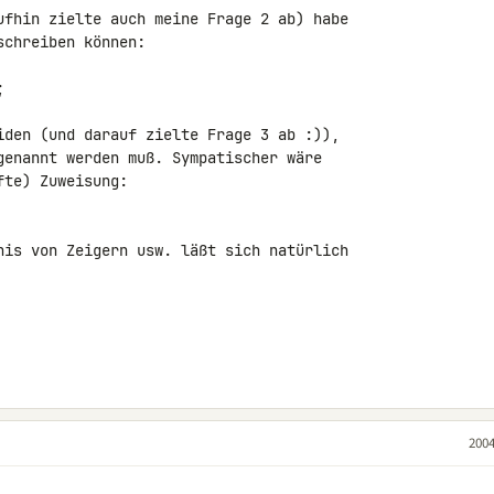
ufhin zielte auch meine Frage 2 ab) habe

chreiben können:

iden (und darauf zielte Frage 3 ab :)),

genannt werden muß. Sympatischer wäre

te) Zuweisung:

nis von Zeigern usw. läßt sich natürlich

2004