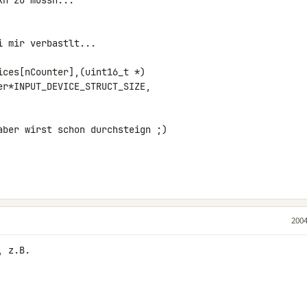
n zu müssn...

 mir verbastlt...

ces[nCounter],(uint16_t *)

r*INPUT_DEVICE_STRUCT_SIZE,

aber wirst schon durchsteign ;)

2004
 z.B.
