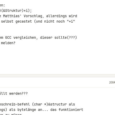
n:

(&Struktur)+i);

e Matthias' Vorschlag, allerdings wird

 selbst gecastet (und nicht noch "+i"

em GCC vergleichen, dieser sollte(???)

melden?

2004
llt werden???

eschreib-befehl (char *)&structur als

ngs) als bytelänge an... das funktioniert
