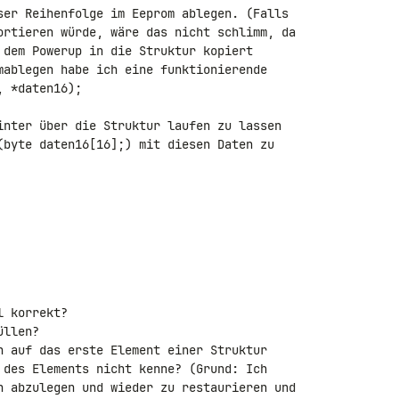
ser Reihenfolge im Eeprom ablegen. (Falls

ortieren würde, wäre das nicht schlimm, da

 dem Powerup in die Struktur kopiert

mablegen habe ich eine funktionierende

 *daten16);

inter über die Struktur laufen zu lassen

(byte daten16[16];) mit diesen Daten zu

 korrekt?

llen?

h auf das erste Element einer Struktur

 des Elements nicht kenne? (Grund: Ich

n abzulegen und wieder zu restaurieren und
