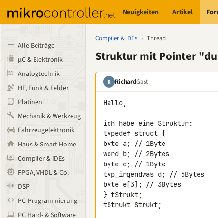
Neuigkeiten
Artikel
Fo
Compiler & IDEs
›
Thread
Alle Beiträge
Struktur mit Pointer "d
µC & Elektronik
Analogtechnik
Richard
Gast
R
HF, Funk & Felder
Platinen
Hallo,

Mechanik & Werkzeug
ich habe eine Struktur:

Fahrzeugelektronik
typedef struct {

byte a; // 1Byte

Haus & Smart Home
word b; // 2Bytes

Compiler & IDEs
byte c; // 1Byte

FPGA, VHDL & Co.
typ_irgendwas d; // 5Bytes

byte e[3]; // 3Bytes

DSP
} tStrukt;

PC-Programmierung
tStrukt Strukt;

PC Hard- & Software