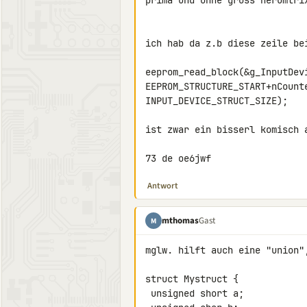
prima und ohne gross herumtrix
ich hab da z.b diese zeile bei
eeprom_read_block(&g_InputDevi
EEPROM_STRUCTURE_START+nCounte
INPUT_DEVICE_STRUCT_SIZE);

ist zwar ein bisserl komisch 
73 de oe6jwf
Antwort
mthomas
Gast
M
mglw. hilft auch eine "union",
struct Mystruct {

 unsigned short a;
