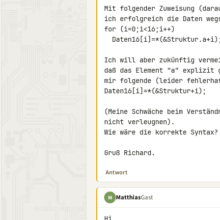
Mit folgender Zuweisung (dara
ich erfolgreich die Daten wegs
for (i=0;i<16;i++)

  Daten16[i]=*(&Struktur.a+i);

Ich will aber zukünftig verme
daß das Element "a" explizit 
mir folgende (leider fehlerhaf
Daten16[i]=*(&Struktur+i);

(Meine Schwäche beim Verständ
nicht verleugnen).

Wie wäre die korrekte Syntax?

Gruß Richard.
Antwort
Matthias
Gast
M
Hi
