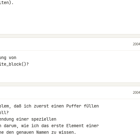
ten).

2004
ng von

ite_block()?
2004
blem, daß ich zuerst einen Puffer füllen

ll?

ndung einer speziellen

n darum, wie ich das erste Element einer

ne den genauen Namen zu wissen.
