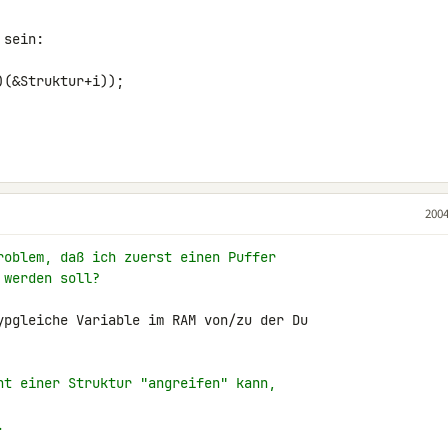
sein:

(&Struktur+i));

2004
roblem, daß ich zuerst einen Puffer
 werden soll?
ypgleiche Variable im RAM von/zu der Du

nt einer Struktur "angreifen" kann,
.