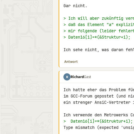
Gar nicht.

> Ich will aber zukünftig ver
> daß das Element "a" explizi
> mir folgende (leider fehler
> Daten16[i]=*(&Struktur+i);
Ich sehe nicht, was daran feh
Antwort
Richard
Gast
R
Ich hatte eher das Problem fü
im GCC-Forum gepostet (und ni
ein strenger AnsiC-Vertreter i
>  Daten16[i]=*(&Struktur+i);
Type mismatch (expected 'unsi