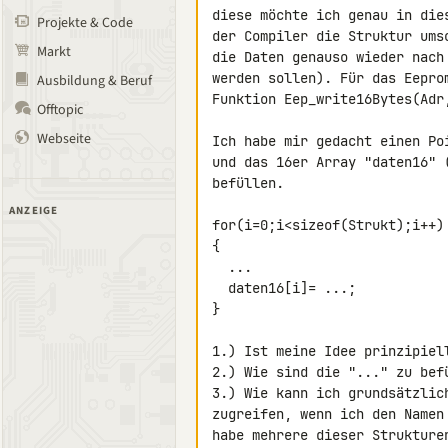
diese möchte ich genau in die
Projekte & Code
der Compiler die Struktur ums
Markt
die Daten genauso wieder nach
werden sollen). Für das Eepro
Ausbildung & Beruf
Funktion Eep_write16Bytes(Adr,
Offtopic
Webseite
Ich habe mir gedacht einen Po
und das 16er Array "daten16" 
befüllen.

ANZEIGE
for(i=0;i<sizeof(Strukt);i++)

{

  ...

  daten16[i]= ...;

}

1.) Ist meine Idee prinzipiell
2.) Wie sind die "..." zu befü
3.) Wie kann ich grundsätzlic
zugreifen, wenn ich den Namen
habe mehrere dieser Strukture