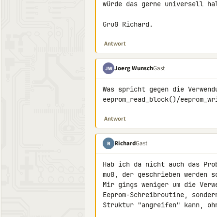
würde das gerne universell hal
Gruß Richard.
Antwort
Joerg Wunsch
Gast
JW
Was spricht gegen die Verwendu
eeprom_read_block()/eeprom_wr
Antwort
Richard
Gast
R
Hab ich da nicht auch das Pro
muß, der geschrieben werden so
Mir gings weniger um die Verwe
Eeprom-Schreibroutine, sonder
Struktur "angreifen" kann, oh