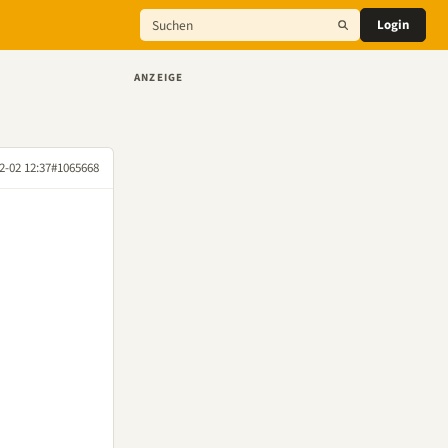
Login
ANZEIGE
2-02 12:37
#1065668