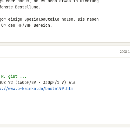
gs eher darum, ob es noch etwas in Richtung 

chste Bestellung.

gor einige Spezialbauteile holen. Die haben 

für den HF/VHF Bereich.
2008-1
 R. gibt ...
BUZ 72 (160pF/8V - 330pF/1 V) als 

p://www.b-kainka.de/bastel99.htm