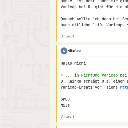
Danke, ist nett, aber mir gin
Varicap bei R. gibt für die nä
Danach wollte ich dann bei Se
auch ettliche 1:10+ Varicaps 
Antwort
Nils
Gast
N
Hallo Michi,

> ... in Richtung Varicap bei
B. Kainka schlägt u.a. einen 
Varicap-Ersatz vor, siehe 
htt
Gruß,

Nils
Antwort