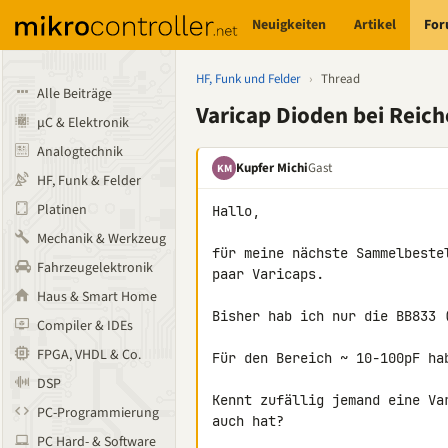
Neuigkeiten
Artikel
Fo
HF, Funk und Felder
›
Thread
Alle Beiträge
Varicap Dioden bei Reich
µC & Elektronik
Analogtechnik
Kupfer Michi
Gast
KM
HF, Funk & Felder
Platinen
Hallo,

Mechanik & Werkzeug
für meine nächste Sammelbeste
Fahrzeugelektronik
paar Varicaps.

Haus & Smart Home
Bisher hab ich nur die BB833 (
Compiler & IDEs
FPGA, VHDL & Co.
Für den Bereich ~ 10-100pF ha
DSP
Kennt zufällig jemand eine Va
PC-Programmierung
auch hat?

PC Hard- & Software