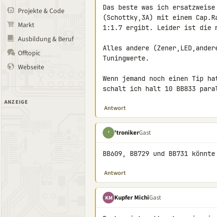
Das beste was ich ersatzweise
Projekte & Code
(Schottky,3A) mit einem Cap.R
Markt
1:1.7 ergibt. Leider ist die m
Ausbildung & Beruf
Alles andere (Zener,LED,ander
Offtopic
Tuningwerte.

Webseite
Wenn jemand noch einen Tip ha
schalt ich halt 10 BB833 para
ANZEIGE
Antwort
'troniker
Gast
'
BB609, BB729 und BB731 könnte
Antwort
Kupfer Michi
Gast
KM