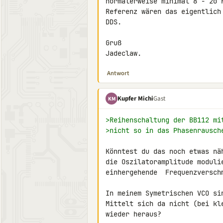
normalerweise minimal 8 - 20 
Referenz wären das eigentlich
DDS.

Gruß

Jadeclaw.
Antwort
Kupfer Michi
Gast
KM
>Reihenschaltung der BB112 mi
>nicht so in das Phasenrausch
Könntest du das noch etwas nä
die Oszilatoramplitude moduli
einhergehende  Frequenzverschm
In meinem Symetrischen VCO si
Mittelt sich da nicht (bei kl
wieder heraus?