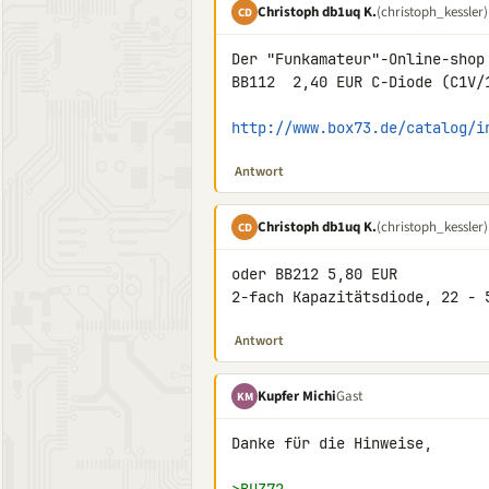
Christoph db1uq K.
(christoph_kessler)
CD
Der "Funkamateur"-Online-shop 
BB112  2,40 EUR C-Diode (C1V/
http://www.box73.de/catalog/i
Antwort
Christoph db1uq K.
(christoph_kessler)
CD
oder BB212 5,80 EUR

2-fach Kapazitätsdiode, 22 - 
Antwort
Kupfer Michi
Gast
KM
Danke für die Hinweise,
