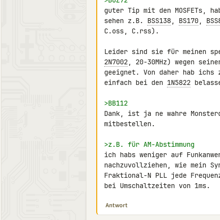
>BUZ72
guter Tip mit den MOSFETs, ha
sehen z.B. 
BSS138
, 
BS170
, 
BSS
C.oss, C.rss).

2N7002
, 20-30MHz) wegen seine
geeignet. Von daher hab ichs 
einfach bei den 
1N5822
 belasse
>BB112
Dank, ist ja ne wahre Monster
mitbestellen.

>z.B. für AM-Abstimmung
ich habs weniger auf Funkanwe
nachzuvollziehen, wie mein Sy
Fraktional-N PLL jede Frequen
bei Umschaltzeiten von 1ms.
Antwort