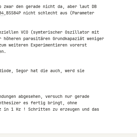
b zwar den gerade nicht da, aber laut DB 

84
,BSS84P nicht schlecht aus (Parameter 

r höheren parasitären Grundkapaziät weniger 

zum weiteren Experimentieren vorerst 

n.

diode, Segor hat die auch, werd sie 

ndungen abgesehen, versuch nur gerade 

nthesizer es fertig bringt, ohne 

z in 1 Hz ! Schritten zu erzeugen und das 
