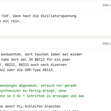
2008-1
 ~1nF. Dann haut die Oszillatorspannung 

n mit rein.
2008-1
 beobachten, dort tauchen immer mal wieder 

 habe dort mal 30 BB112 für ein paar 

2, BB212, BB313 auch nach diversen 

6Z oder die DDR-Type KB113.

wendungen abgesehen, versuch nur gerade
Synthesizer es fertig bringt, ohne
enz in 1 Hz ! Schritten zu erzeugen und das
as denn? PLL-Schleifen brauchen 
