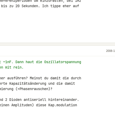
Referenzperioden um einzurasten, bei 1Hz 

 bis zu 20 Sekunden. Ich tippe eher auf 

2008-1
t ~1nF. Dann haut die Oszillatorspannung
en mit rein.
her ausführen? Meinst du damit die durch 

erte Kapazitätsänderung und die damit 

ierung (=Phasenrauschen)?

nd 2 Dioden antiseriell hintereinander. 

einen Amplituden) diese Kap.modulation 
