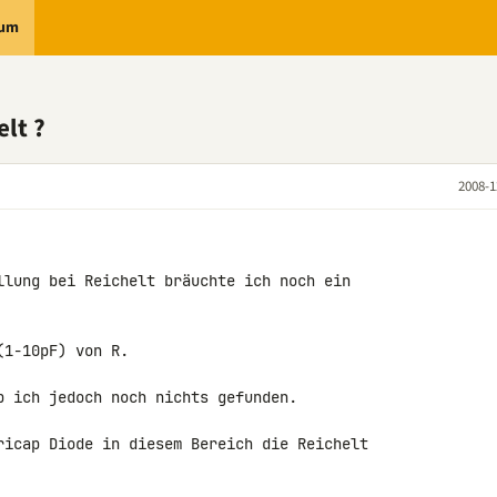
rum
elt ?
2008-1
llung bei Reichelt bräuchte ich noch ein 

1-10pF) von R.

b ich jedoch noch nichts gefunden.

ricap Diode in diesem Bereich die Reichelt 
