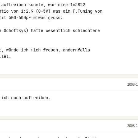
 auftreiben konnte, war eine 1n5822 

atio von 1:2.9 (0-5V) was ein F.Tuning von 

it 500-600pF etwas gross.

e Schottkys) hatte wesentlich schlechtere 

t, würde ich mich freuen, andernfalls 

llel.
2008-1
 ich noch auftreiben.
2008-1