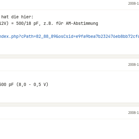
2008-1
hat die hier:

12V) = 500/18 pF, z.B. für AM-Abstimmung

ndex.php?cPath=82_88_89&osCsid=e9fa9bea7b232476eb8bb72cf
2008-1
500 pF (8,0 - 0,5 V)
2008-1