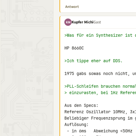
Antwort
Kupfer Michi
Gast
KM
>Was für ein Synthesizer ist 
HP 8660C

>Ich tippe eher auf DDS.
1975 gabs sowas noch nicht, un
>PLL-Schleifen brauchen norma
> einzurasten, bei 1Hz Refere
Aus den Specs:

Referenz Oszillator 10MHz, 3x1
Beliebiger Frequenzsprung im 
Auflösung:

 - in 6ms   Abweichung <50Hz
