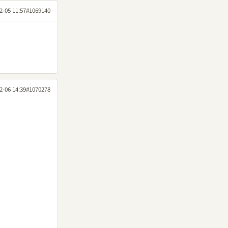
2-05 11:57
#1069140
2-06 14:39
#1070278