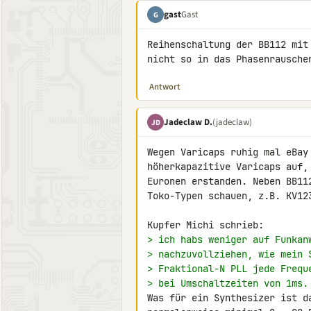
gast
Gast
G
Reihenschaltung der BB112 mit
nicht so in das Phasenrausche
Antwort
Jadeclaw D.
(jadeclaw)
JD
Wegen Varicaps ruhig mal eBay
höherkapazitive Varicaps auf,
Euronen erstanden. Neben BB11
Toko-Typen schauen, z.B. KV123
> ich habs weniger auf Funkan
> nachzuvollziehen, wie mein 
> Fraktional-N PLL jede Frequ
> bei Umschaltzeiten von 1ms.
Was für ein Synthesizer ist d