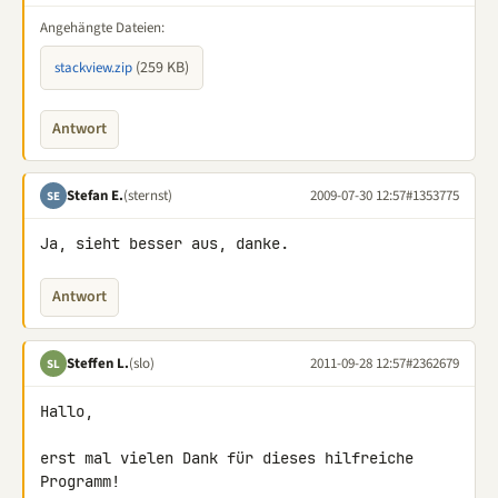
Angehängte Dateien:
(259 KB)
stackview.zip
Antwort
Stefan E.
(sternst)
2009-07-30 12:57
#1353775
SE
Ja, sieht besser aus, danke.
Antwort
Steffen L.
(slo)
2011-09-28 12:57
#2362679
SL
Hallo,

erst mal vielen Dank für dieses hilfreiche 
Programm!
