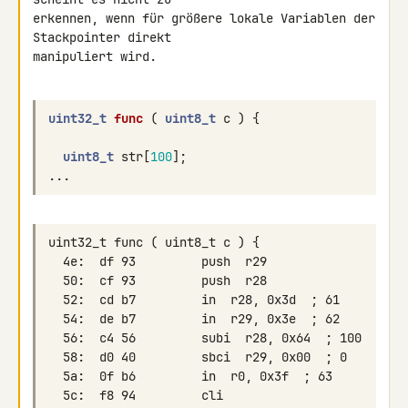
erkennen, wenn für größere lokale Variablen der 
Stackpointer direkt 

manipuliert wird.

uint32_t
func
(
uint8_t
c
)
{
uint8_t
str
[
100
];
...