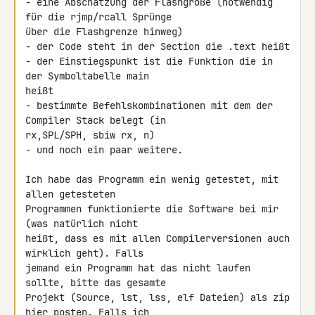
- eine Abschätzung der Flashgröße (notwendig 
für die rjmp/rcall Sprünge 

über die Flashgrenze hinweg)

- der Code steht in der Section die .text heißt

- der Einstiegspunkt ist die Funktion die in 
der Symboltabelle main 

heißt

- bestimmte Befehlskombinationen mit dem der 
Compiler Stack belegt (in 

rx,SPL/SPH, sbiw rx, n)

- und noch ein paar weitere.

Ich habe das Programm ein wenig getestet, mit 
allen getesteten 

Programmen funktionierte die Software bei mir 
(was natürlich nicht 

heißt, dass es mit allen Compilerversionen auch 
wirklich geht). Falls 

jemand ein Programm hat das nicht laufen 
sollte, bitte das gesamte 

Projekt (Source, lst, lss, elf Dateien) als zip 
hier posten. Falls ich 
