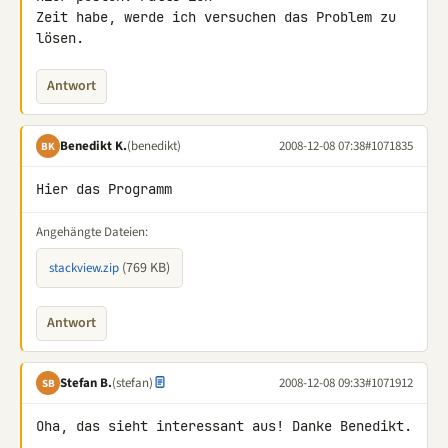
Zeit habe, werde ich versuchen das Problem zu 
lösen.
Antwort
Benedikt K.
(benedikt)
2008-12-08 07:38
#1071835
BK
Hier das Programm
Angehängte Dateien:
(769 KB)
stackview.zip
Antwort
Stefan B.
(stefan)
2008-12-08 09:33
#1071912
SB
Oha, das sieht interessant aus! Danke Benedikt.