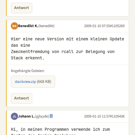
Antwort
Benedikt K.
(benedikt)
2009-01-10 07:55
#1105269
BK
Hier eine neue Version mit einem kleinen Update 
das eine 

Zweckentfremdung von rcall zur Belegung von 
Stack erkennt.
Angehängte Dateien:
(668 KB)
stackview.zip
Antwort
Johann L.
(gjlayde)
2009-01-10 11:57
#1105436
JL
Hi, in meinen Programmen verwende ich zum 