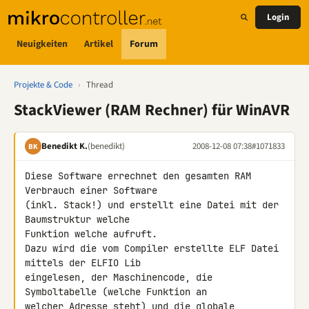
Login
Neuigkeiten
Artikel
Forum
Projekte & Code
›
Thread
StackViewer (RAM Rechner) für WinAVR
Benedikt K.
(benedikt)
2008-12-08 07:38
#1071833
BK
Diese Software errechnet den gesamten RAM 
Verbrauch einer Software 

(inkl. Stack!) und erstellt eine Datei mit der 
Baumstruktur welche 

Funktion welche aufruft.

Dazu wird die vom Compiler erstellte ELF Datei 
mittels der ELFIO Lib 

eingelesen, der Maschinencode, die 
Symboltabelle (welche Funktion an 

welcher Adresse steht) und die globale 