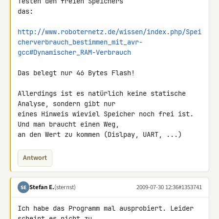
Testen den freien Speichers 

das:

http://www.roboternetz.de/wissen/index.php/Spei
cherverbrauch_bestimmen_mit_avr-
gcc#Dynamischer_RAM-Verbrauch
Das belegt nur 46 Bytes Flash!

Allerdings ist es natürlich keine statische 
Analyse, sondern gibt nur 

eines Hinweis wieviel Speicher noch frei ist. 
Und man braucht einen Weg, 

an den Wert zu kommen (Dislpay, UART, ...)
Antwort
Stefan E.
(sternst)
2009-07-30 12:36
#1353741
SE
Ich habe das Programm mal ausprobiert. Leider 
scheint es nicht zu 
