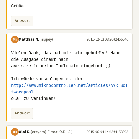
Grüße.
Antwort
Matthias N.
(nippey)
2011-12-13 08:20
#2456546
MN
Vielen Dank, das hat mir sehr geholfen! Habe 
die Ausgabe direkt nach 

avr-size in meine Toolchain eingebaut ;)

http://www.mikrocontroller.net/articles/AVR_Sof
twarepool
o.ä. zu verlinken!
Antwort
Olaf D.
(dreyero)
(Firma: O.D.I.S.)
2015-06-04 14:45
#4153695
OD