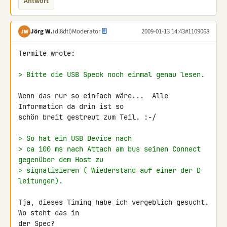
Antwort
Jörg W.
(dl8dtl)
Moderator
2009-01-13 14:43
#1109068
JW
Termite wrote:

> Bitte die USB Speck noch einmal genau lesen.
Wenn das nur so einfach wäre...  Alle 
Information da drin ist so

schön breit gestreut zum Teil. :-/

> So hat ein USB Device nach
> ca 100 ms nach Attach am bus seinen Connect 
gegenüber dem Host zu
> signalisieren ( Wiederstand auf einer der D 
leitungen).
Tja, dieses Timing habe ich vergeblich gesucht.  
Wo steht das in

der Spec?
