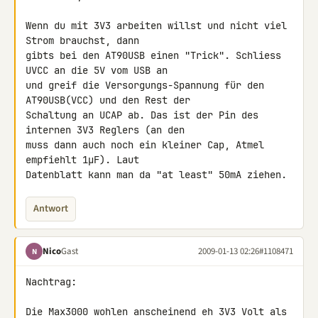
Wenn du mit 3V3 arbeiten willst und nicht viel 
Strom brauchst, dann 

gibts bei den AT90USB einen "Trick". Schliess 
UVCC an die 5V vom USB an 

und greif die Versorgungs-Spannung für den 
AT90USB(VCC) und den Rest der 

Schaltung an UCAP ab. Das ist der Pin des 
internen 3V3 Reglers (an den 

muss dann auch noch ein kleiner Cap, Atmel 
empfiehlt 1µF). Laut 

Datenblatt kann man da "at least" 50mA ziehen.
Antwort
Nico
Gast
2009-01-13 02:26
#1108471
N
Nachtrag:

Die Max3000 wohlen anscheinend eh 3V3 Volt als 