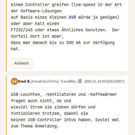
einem Controller greifen (low-speed in der Art 
der Software-Lösungen

auf Basis eines kleinen 
AVR
 würde ja genügen) 
oder aber halt einen

FT232/245 oder etwas Ähnliches benutzen.  Der 
Vorteil dort ist aber,

dass man danach bis zu 500 mA zur Verfügung 
hat.
Antwort
Knut B.
(travelrec)
(Firma: TravelRec.)
2009-01-14 09:05
#1109871
KB
USB-Leuchten, -Ventilatoren und -Kaffewärmer 
fragen auch nicht, ob und 

wieviel Strom sie ziehen dürfen und 
funtionieren trotzem, obwohl sie 

keinen USB-Controller intus haben. Soviel mal 
zum Thema Anmeldung.