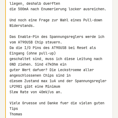
liegen, deshalb duerften 

die 500mA nach Enumerierung locker ausreichen.

Und noch eine Frage zur Wahl eines Pull-down 
Widerstands.

Das Enable-Pin des Spannungsreglers werde ich 
vom AT90USB Chip steuern. 

Da die I/O Pins des AT90USB bei Reset als 
Eingang (ohne pull-up) 

geschaltet sind, muss ich diese Leitung nach 
GND ziehen. Sind 47kOhm ein 

guter Wert dafuer? Die Leckstroeme aller 
angeschlossenen Chips sind in 

diesem Zustand max 1uA und der Spannungsregler 
LP2981 gibt eine Minimum 

Slew Rate von 40mV/us an.

Viele Gruesse und Danke fuer die vielen guten 
Tips

Thomas