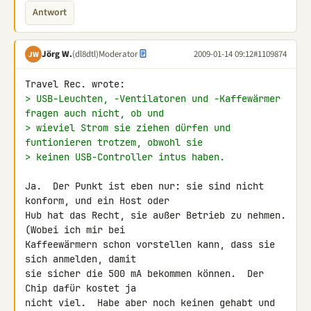
Antwort
Jörg W.
(dl8dtl)
Moderator
2009-01-14 09:12
#1109874
JW
> USB-Leuchten, -Ventilatoren und -Kaffewärmer 
fragen auch nicht, ob und
> wieviel Strom sie ziehen dürfen und 
funtionieren trotzem, obwohl sie
> keinen USB-Controller intus haben.
Ja.  Der Punkt ist eben nur: sie sind nicht 
konform, und ein Host oder

Hub hat das Recht, sie außer Betrieb zu nehmen.  
(Wobei ich mir bei

Kaffeewärmern schon vorstellen kann, dass sie 
sich anmelden, damit

sie sicher die 500 mA bekommen können.  Der 
Chip dafür kostet ja

nicht viel.  Habe aber noch keinen gehabt und 