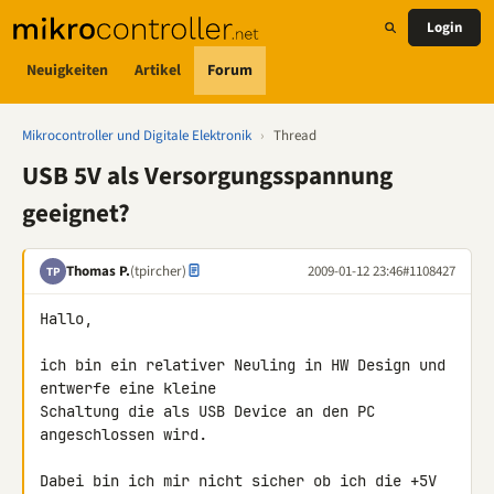
Login
Neuigkeiten
Artikel
Forum
Mikrocontroller und Digitale Elektronik
›
Thread
USB 5V als Versorgungsspannung
geeignet?
Thomas P.
(tpircher)
2009-01-12 23:46
#1108427
TP
Hallo,

ich bin ein relativer Neuling in HW Design und 
entwerfe eine kleine 

Schaltung die als USB Device an den PC 
angeschlossen wird.

Dabei bin ich mir nicht sicher ob ich die +5V 