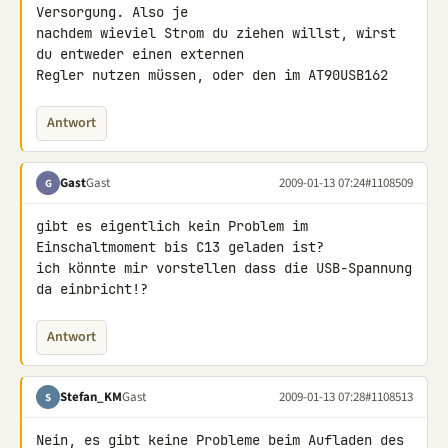
Versorgung. Also je 

nachdem wieviel Strom du ziehen willst, wirst 
du entweder einen externen 

Regler nutzen müssen, oder den im AT90USB162
Antwort
Gast
Gast
2009-01-13 07:24
#1108509
G
gibt es eigentlich kein Problem im 
Einschaltmoment bis C13 geladen ist? 

ich könnte mir vorstellen dass die USB-Spannung 
da einbricht!?
Antwort
Stefan_KM
Gast
2009-01-13 07:28
#1108513
S
Nein, es gibt keine Probleme beim Aufladen des 