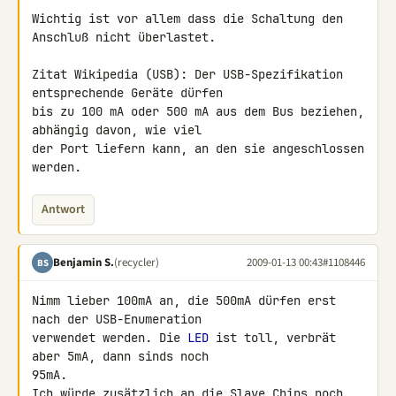
Wichtig ist vor allem dass die Schaltung den 
Anschluß nicht überlastet.

Zitat Wikipedia (USB): Der USB-Spezifikation 
entsprechende Geräte dürfen 

bis zu 100 mA oder 500 mA aus dem Bus beziehen, 
abhängig davon, wie viel 

der Port liefern kann, an den sie angeschlossen 
werden.
Antwort
Benjamin S.
(recycler)
2009-01-13 00:43
#1108446
BS
Nimm lieber 100mA an, die 500mA dürfen erst 
nach der USB-Enumeration 

verwendet werden. Die 
LED
 ist toll, verbrät 
aber 5mA, dann sinds noch 

95mA.

Ich würde zusätzlich an die Slave Chips noch 