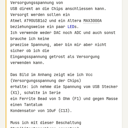
Versorgungsspannung von 

USB direkt an die Chips anschliessen kann. 
Versorgt werden sollen ein 

Atmel AT90USB162 und ein Altera 
MAX3000
A 
beziehungsweise ein paar 
LED
s. 

Ich verwende weder DAC noch ADC und auch sonst 
brauche ich keine 

praezise Spannung, aber bin mir aber nicht 
sicher ob ich die 

Eingangsspannung getrost als Versorgung 
verwenden kann.

Das Bild im Anhang zeigt wie ich Vcc 
(Versorgungsspannung der Chips) 

erhalte: ich nehme die Spannung vom USB Stecker 
(X1), schalte in Serie 

ein Ferrite Bead von 5 Ohm (F1) und gegen Masse 
einen Tantalum 

Kondensator von 10uF (C13).

Muss ich mit dieser Beschaltung 