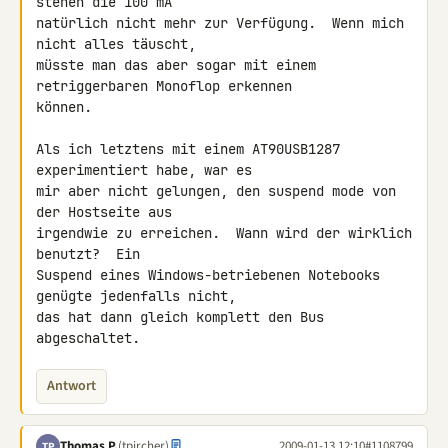
stehen die 100 mA

natürlich nicht mehr zur Verfügung.  Wenn mich 
nicht alles täuscht,

müsste man das aber sogar mit einem 
retriggerbaren Monoflop erkennen

können.

Als ich letztens mit einem AT90USB1287 
experimentiert habe, war es

mir aber nicht gelungen, den suspend mode von 
der Hostseite aus

irgendwie zu erreichen.  Wann wird der wirklich 
benutzt?  Ein

Suspend eines Windows-betriebenen Notebooks 
genügte jedenfalls nicht,

das hat dann gleich komplett den Bus 
abgeschaltet.
Antwort
Thomas P.
(tpircher)
2009-01-13 12:10
#1108799
TP