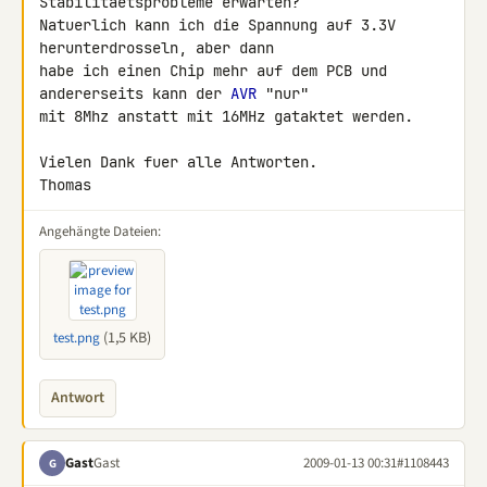
Stabilitaetsprobleme erwarten? 

Natuerlich kann ich die Spannung auf 3.3V 
herunterdrosseln, aber dann 

habe ich einen Chip mehr auf dem PCB und 
andererseits kann der 
AVR
 "nur" 

mit 8Mhz anstatt mit 16MHz gataktet werden.

Vielen Dank fuer alle Antworten.

Thomas
Angehängte Dateien:
(1,5 KB)
test.png
Antwort
Gast
Gast
2009-01-13 00:31
#1108443
G