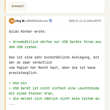
Antwort
Jörg W.
(dl8dtl)
Moderator
2009-01-13 12:10
#1108797
JW
Guido Körber wrote:

> Grundsätzlich dürfen nur USB Geräte Strom aus 
dem USB ziehen.
Das ist eine sehr buchstäbliche Auslegung, mit 
der du zwar vermutlich

vom Papier her Recht hast, aber die ist kaum 
praxistauglich.

> Und ein
> USB Gerät ist nicht einfach eine Leuchtdiode 
mit einem Stecker dran,
> die meldet sich nämlich nicht beim System an. 
...