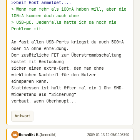
>>beim Host anmeldet....
> Wenn man mehr als 100mA haben will, aber die 
100mA kommen doch auch ohne
> USB-µC. Jedenfalls hatte ich da noch nie 
Probleme mit.
An fast allen USB-Ports kriegst du auch 500mA 
oder 1A ohne Anmeldung.

Der zusätzliche FET zur Überstromabschaltung 
kostet mit Bestückung 

sicher einen extra-Cent, den man ohne 
wirklichen Nachteil für den Nutzer 

einsparen kann.

Stattdessen ist halt öfter mal ein 1 Ohm SMD-
Widerstand als "Sicherung" 

verbaut, wenn überhaupt...
Antwort
Benedikt K.
(benedikt)
2009-01-13 12:05
#1108790
BK