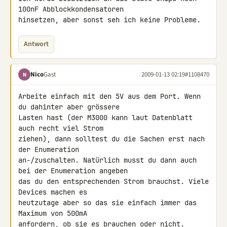
100nF Abblockkondensatoren 

hinsetzen, aber sonst seh ich keine Probleme.
Antwort
Nico
Gast
2009-01-13 02:19
#1108470
N
Arbeite einfach mit den 5V aus dem Port. Wenn 
du dahinter aber grössere 

Lasten hast (der M3000 kann laut Datenblatt 
auch recht viel Strom 

ziehen), dann solltest du die Sachen erst nach 
der Enumeration 

an-/zuschalten. Natürlich musst du dann auch 
bei der Enumeration angeben 

das du den entsprechenden Strom brauchst. Viele 
Devices machen es 

heutzutage aber so das sie einfach immer das 
Maximum von 500mA 

anfordern, ob sie es brauchen oder nicht.
