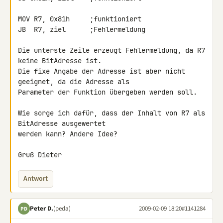
MOV R7, 0x81h     ;funktioniert

JB  R7, ziel      ;Fehlermeldung

Die unterste Zeile erzeugt Fehlermeldung, da R7 
keine BitAdresse ist.

Die fixe Angabe der Adresse ist aber nicht 
geeignet, da die Adresse als 

Parameter der Funktion übergeben werden soll.

Wie sorge ich dafür, dass der Inhalt von R7 als 
BitAdresse ausgewertet 

werden kann? Andere Idee?

Gruß Dieter
Antwort
Peter D.
(peda)
2009-02-09 18:20
#1141284
PD