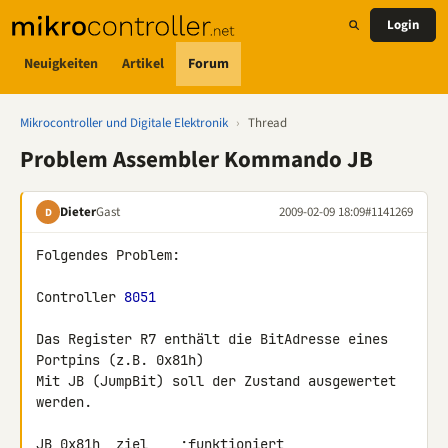
Login
Neuigkeiten
Artikel
Forum
Mikrocontroller und Digitale Elektronik
›
Thread
Problem Assembler Kommando JB
Dieter
Gast
2009-02-09 18:09
#1141269
D
Folgendes Problem:

Controller 
8051
Das Register R7 enthält die BitAdresse eines 
Portpins (z.B. 0x81h)

Mit JB (JumpBit) soll der Zustand ausgewertet 
werden.

JB 0x81h, ziel    ;funktioniert
