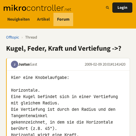
Login
Neuigkeiten
Artikel
Forum
Offtopic
›
Thread
Kugel, Feder, Kraft und Vertiefung ->?
Justus
Gast
2009-02-09 20:01
#1141420
J
Hier eine Knobelaufgabe:

Horizontale.

Eine Kugel befindet sich in einer Vertiefung 
mit gleichem Radius.

Die Vertiefung ist durch den Radius und den 
Tangentenwinkel 

gekennzeichnet, in dem sie die Horizontale 
berührt (z.B. 45°).

Horizontal wirkt eine Kraft.
