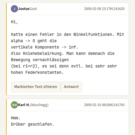
Justus
Gast
2009-02-09 23:17
#1141620
J
Hi,

hatte einen Fehler in den Winkelfunktionen. Mit 
alpha -> 0 geht die 

vertikale Komponente -> inf.

Also Kniehebelwirkung. Man kann demnach die 
Bewegung vernachlässigen 

(bei r1=r2), es sei denn evtl. bei sehr sehr 
hohen Federkonstanten.
Markierten Text zitieren
Antwort
Karl H.
(kbuchegg)
2009-02-10 08:00
#1141743
KH
Hmm.

Drüber geschlafen.
