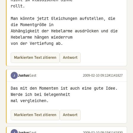
rollt.

Man könnte jetzt Gleichungen aufstellen, die 
die Momentgröße in 

Abhängigkeit der Hebelarme ausdrücken und die 
Hebelarme hängen wiederrum 

von der Vertiefung ab.
Markierten Text zitieren
Antwort
Justus
Gast
2009-02-10 09:12
#1141827
J
Das mit den Momenten ist auch eine gute Idee. 
Werde ich bei Gelegenheit 

mal vergleichen.
Markierten Text zitieren
Antwort
Justus
Gast
2009-02-10 09:15
#1141830
J