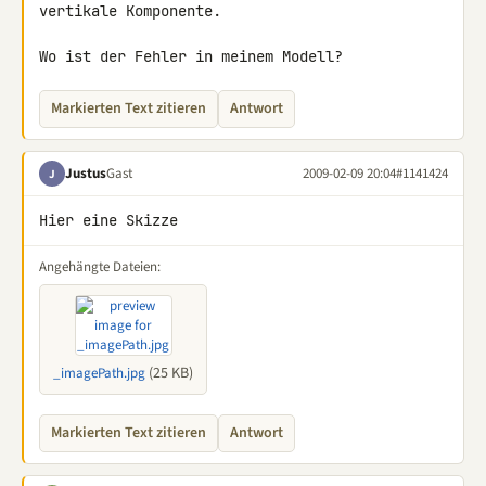
vertikale Komponente.

Wo ist der Fehler in meinem Modell?
Markierten Text zitieren
Antwort
Justus
Gast
2009-02-09 20:04
#1141424
J
Hier eine Skizze
Angehängte Dateien:
(25 KB)
_imagePath.jpg
Markierten Text zitieren
Antwort