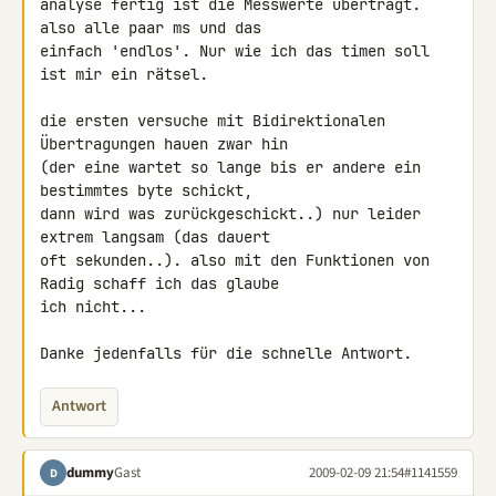
analyse fertig ist die Messwerte überträgt. 
also alle paar ms und das 

einfach 'endlos'. Nur wie ich das timen soll 
ist mir ein rätsel.

die ersten versuche mit Bidirektionalen 
Übertragungen hauen zwar hin 

(der eine wartet so lange bis er andere ein 
bestimmtes byte schickt, 

dann wird was zurückgeschickt..) nur leider 
extrem langsam (das dauert 

oft sekunden..). also mit den Funktionen von 
Radig schaff ich das glaube 

ich nicht...

Danke jedenfalls für die schnelle Antwort.
Antwort
dummy
Gast
2009-02-09 21:54
#1141559
D