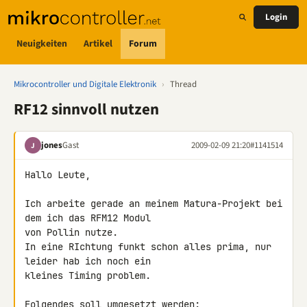
Login
Neuigkeiten
Artikel
Forum
Mikrocontroller und Digitale Elektronik
›
Thread
RF12 sinnvoll nutzen
jones
Gast
2009-02-09 21:20
#1141514
J
Hallo Leute,

Ich arbeite gerade an meinem Matura-Projekt bei 
dem ich das RFM12 Modul 

von Pollin nutze.

In eine RIchtung funkt schon alles prima, nur 
leider hab ich noch ein 

kleines Timing problem.

Folgendes soll umgesetzt werden:
