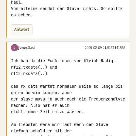
Maul.

Von alleine sendet der Slave nichts. So sollte 
es gehen.
Antwort
jones
Gast
2009-02-09 21:51
#1141556
J
Ich hab da die Funktionen von Ulrich Radig. 
rf12_txdata(..) und 

rf12_rxdata(..)

das rx_data wartet normaler weise so lange bis 
daten herein kommen. aber 

der slave muss ja auch noch die Frequenzanalyse 
machen. Also hat er auch 

nicht immer Zeit um zu warten.

Am liebsten wäre mir fast wenn der Slave 
einfach sobald er mit der 
