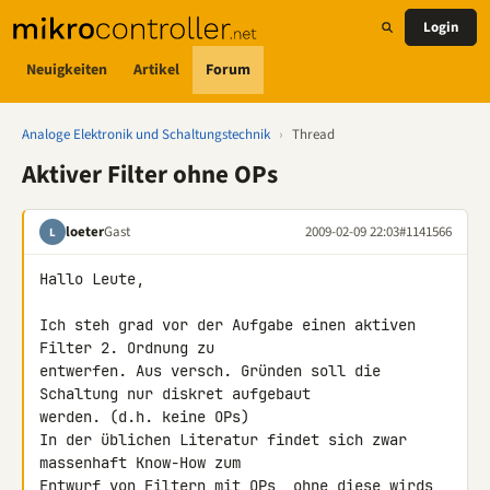
Login
Neuigkeiten
Artikel
Forum
Analoge Elektronik und Schaltungstechnik
›
Thread
Aktiver Filter ohne OPs
loeter
Gast
2009-02-09 22:03
#1141566
L
Hallo Leute,

Ich steh grad vor der Aufgabe einen aktiven 
Filter 2. Ordnung zu 

entwerfen. Aus versch. Gründen soll die 
Schaltung nur diskret aufgebaut 

werden. (d.h. keine OPs)

In der üblichen Literatur findet sich zwar 
massenhaft Know-How zum 

Entwurf von Filtern mit OPs, ohne diese wirds 