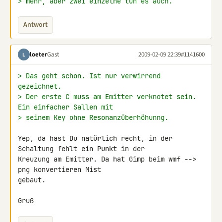
> mehr, aber zwei einzelne tun es auch.
Antwort
loeter
Gast
2009-02-09 22:39
#1141600
L
> Das geht schon. Ist nur verwirrend 
gezeichnet.
> Der erste C muss am Emitter verknotet sein. 
Ein einfacher Sallen mit
> seinem Key ohne Resonanzüberhöhunng.
Yep, da hast Du natürlich recht, in der 
Schaltung fehlt ein Punkt in der 

Kreuzung am Emitter. Da hat Gimp beim wmf --> 
png konvertieren Mist 

gebaut.

Gruß