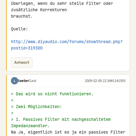
überlegen, wenn du sehr steile Filter oder 
zusätzliche Korrekturen 

brauchst.

Quelle:

http://www.diyaudio.com/forums/showthread.php?
postid=319300
Antwort
loeter
Gast
2009-02-09 22:34
#1141593
L
> Das wird so nicht funktionieren.
>
> Zwei Möglichkeiten:
>
> 1. Passives Filter mit nachgeschaltetem 
Impedanzwandler.
Na Ja, eigentlich ist es ja ein passives Filter 