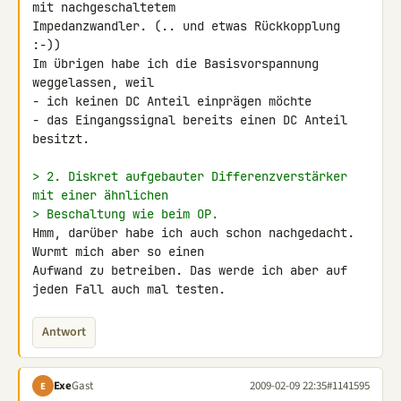
mit nachgeschaltetem 

Impedanzwandler. (.. und etwas Rückkopplung 
:-))

Im übrigen habe ich die Basisvorspannung 
weggelassen, weil

- ich keinen DC Anteil einprägen möchte

- das Eingangssignal bereits einen DC Anteil 
besitzt.

> 2. Diskret aufgebauter Differenzverstärker 
mit einer ähnlichen
> Beschaltung wie beim OP.
Hmm, darüber habe ich auch schon nachgedacht. 
Wurmt mich aber so einen 

Aufwand zu betreiben. Das werde ich aber auf 
jeden Fall auch mal testen.
Antwort
Exe
Gast
2009-02-09 22:35
#1141595
E