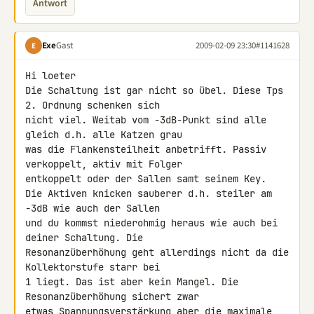
Antwort
Exe
Gast
2009-02-09 23:30
#1141628
E
Hi loeter

Die Schaltung ist gar nicht so übel. Diese Tps 
2. Ordnung schenken sich 

nicht viel. Weitab vom -3dB-Punkt sind alle 
gleich d.h. alle Katzen grau 

was die Flankensteilheit anbetrifft. Passiv 
verkoppelt, aktiv mit Folger 

entkoppelt oder der Sallen samt seinem Key.

Die Aktiven knicken sauberer d.h. steiler am 
-3dB wie auch der Sallen 

und du kommst niederohmig heraus wie auch bei 
deiner Schaltung. Die 

Resonanzüberhöhung geht allerdings nicht da die 
Kollektorstufe starr bei 

1 liegt. Das ist aber kein Mangel. Die 
Resonanzüberhöhung sichert zwar 

etwas Spannungsverstärkung aber die maximale 