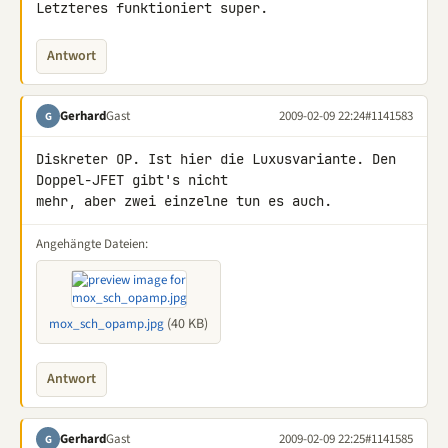
Letzteres funktioniert super.
Antwort
Gerhard
Gast
2009-02-09 22:24
#1141583
G
Diskreter OP. Ist hier die Luxusvariante. Den 
Doppel-JFET gibt's nicht 

mehr, aber zwei einzelne tun es auch.
Angehängte Dateien:
(40 KB)
mox_sch_opamp.jpg
Antwort
Gerhard
Gast
2009-02-09 22:25
#1141585
G