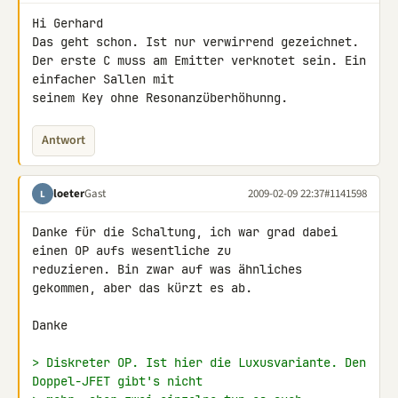
Hi Gerhard

Das geht schon. Ist nur verwirrend gezeichnet.

Der erste C muss am Emitter verknotet sein. Ein 
einfacher Sallen mit 

seinem Key ohne Resonanzüberhöhunng.
Antwort
loeter
Gast
2009-02-09 22:37
#1141598
L
Danke für die Schaltung, ich war grad dabei 
einen OP aufs wesentliche zu 

reduzieren. Bin zwar auf was ähnliches 
gekommen, aber das kürzt es ab.

Danke

> Diskreter OP. Ist hier die Luxusvariante. Den 
Doppel-JFET gibt's nicht