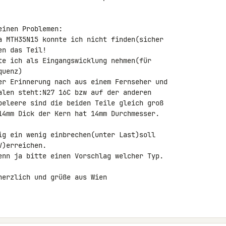
inen Problemen:

a MTH35N15 konnte ich nicht finden(sicher 

n das Teil!

te ich als Eingangswicklung nehmen(für 

uenz)

er Erinnerung nach aus einem Fernseher und 

alen steht:N27 16C bzw auf der anderen 

beleere sind die beiden Teile gleich groß 

14mm Dick der Kern hat 14mm Durchmesser.

ig ein wenig einbrechen(unter Last)soll 

)erreichen.

enn ja bitte einen Vorschlag welcher Typ.

erzlich und grüße aus Wien
