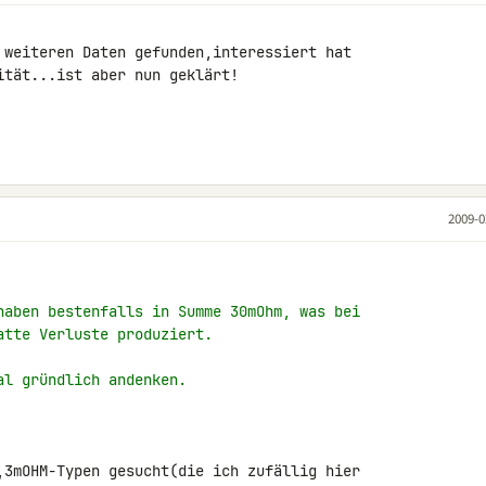
 weiteren Daten gefunden,interessiert hat 

tät...ist aber nun geklärt!

2009-0
haben bestenfalls in Summe 30mOhm, was bei
atte Verluste produziert.
al gründlich andenken.
,3mOHM-Typen gesucht(die ich zufällig hier 
