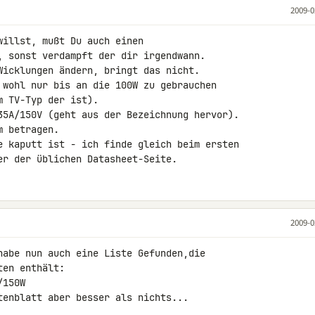
2009-0
illst, mußt Du auch einen 

, sonst verdampft der dir irgendwann. 

Wicklungen ändern, bringt das nicht. 

 wohl nur bis an die 100W zu gebrauchen 

 TV-Typ der ist).

35A/150V (geht aus der Bezeichnung hervor). 

 betragen.

e kaputt ist - ich finde gleich beim ersten 

er der üblichen Datasheet-Seite.
2009-0
habe nun auch eine Liste Gefunden,die 

en enthält:

150W

tenblatt aber besser als nichts...
