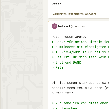
Peter
Markierten Text zitieren
Antwort
Andrew T.
(marsufant)
AT
> Danke für deinen Hinweis,ic
> zummindest die wichtigsten 
> 150V/35A/60milliOHM bei 17,
> Das ist für mich zwar kein 
> Gruß und DANK
> Peter
Dir ist schon klar das Du da 
parallelschalten mußt oder (e
auswähltst?

> Nun habe ich vor diese eher
> zu tauschen,