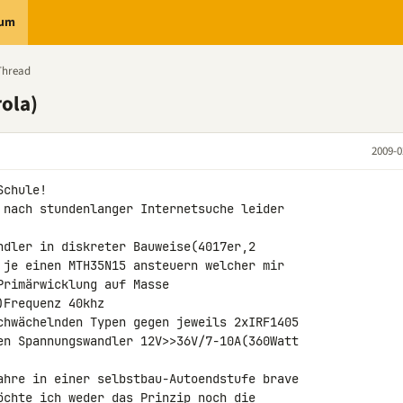
rum
Thread
ola)
2009-0
chule!

 nach stundenlanger Internetsuche leider 

ndler in diskreter Bauweise(4017er,2 

 je einen MTH35N15 ansteuern welcher mir 

rimärwicklung auf Masse 

Frequenz 40khz

chwächelnden Typen gegen jeweils 2xIRF1405 

en Spannungswandler 12V>>36V/7-10A(360Watt 

ahre in einer selbstbau-Autoendstufe brave 

öchte ich weder das Prinzip noch die 
