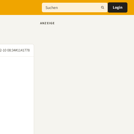
Login
ANZEIGE
2-10 08:34
#1141778