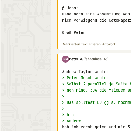
@ Jens:

Habe noch eine Ansammlung von
mich vorwiegend die Gatekapazi
Gruß Peter
Markierten Text zitieren
Antwort
Peter M.
(fahrenheit-145)
PM
> Peter Musch wrote:
> Selbst 2 parallel je Seite 
> den mind. 30A die fließen s
>
> Das solltest Du ggfs. nochm
>
> hth,
> Andrew
hab ich vorab getan und mir 5