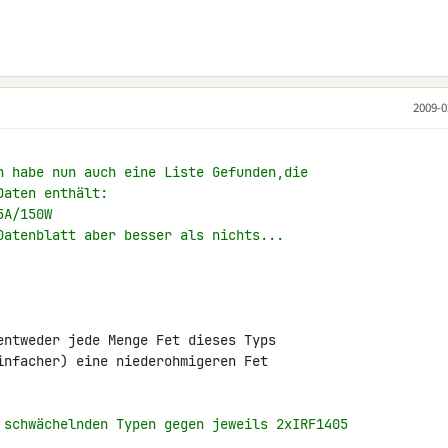
2009-0
h habe nun auch eine Liste Gefunden,die
Daten enthält:
5A/150W
Datenblatt aber besser als nichts...
entweder jede Menge Fet dieses Typs 

infacher) eine niederohmigeren Fet 

 schwächelnden Typen gegen jeweils 2xIRF1405