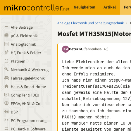
Neuigkeiten
Artikel
Fo
Analoge Elektronik und Schaltungstechnik
›
Alle Beiträge
Mosfet MTH35N15(Motor
µC & Elektronik
Analogtechnik
Peter M.
(fahrenheit-145)
PM
HF, Funk & Felder
Platinen
Liebe Elektroniker der alten S
Ich wende mich an euch da ich
Mechanik & Werkzeug
ohne Erfolg resigniere.

Fahrzeugelektronik
Ich habe hier einen StepUP-Wa
Treiberstufen(Bs170+Bs250)die
Haus & Smart Home
dann jeweils eine Hälfte der P
Compiler & IDEs
schaltet,Betriebsspannung 12V)
FPGA, VHDL & Co.
Nun habe ich vor diese eher s
zu tauschen,da ich daraus ein
DSP
MAX!!) machen möchte.

PC-Programmierung
Der Wandler hatte bisher 10 J
PC Hard- & Software
Dienste geleistet von daher m