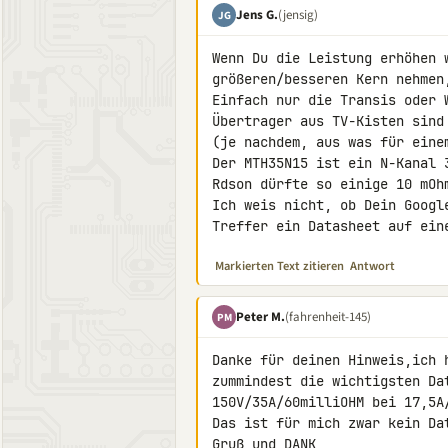
Jens G.
(jensig)
JG
Wenn Du die Leistung erhöhen w
größeren/besseren Kern nehmen
Einfach nur die Transis oder 
Übertrager aus TV-Kisten sind
(je nachdem, aus was für einem
Der MTH35N15 ist ein N-Kanal 
Rdson dürfte so einige 10 mOhm
Ich weis nicht, ob Dein Googl
Treffer ein Datasheet auf ein
Markierten Text zitieren
Antwort
Peter M.
(fahrenheit-145)
PM
Danke für deinen Hinweis,ich 
zummindest die wichtigsten Dat
150V/35A/60milliOHM bei 17,5A/
Das ist für mich zwar kein Da
Gruß und DANK
