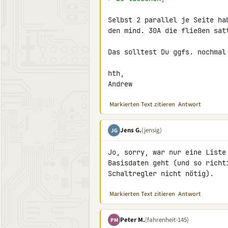
Selbst 2 parallel je Seite ha
den mind. 30A die fließen satt
Das solltest Du ggfs. nochmal 
hth,

Andrew
Markierten Text zitieren
Antwort
Jens G.
(jensig)
JG
Jo, sorry, war nur eine Liste
Basisdaten geht (und so richt
Schaltregler nicht nötig).
Markierten Text zitieren
Antwort
Peter M.
(fahrenheit-145)
PM