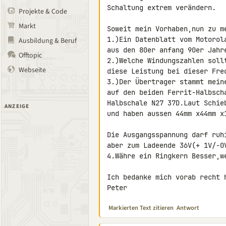
Schaltung extrem verändern.

Projekte & Code
Markt
Soweit mein Vorhaben,nun zu me
1.)Ein Datenblatt vom Motorol
Ausbildung & Beruf
aus den 80er anfang 90er Jahre
Offtopic
2.)Welche Windungszahlen soll
Webseite
diese Leistung bei dieser Freq
3.)Der Übertrager stammt mein
auf den beiden Ferrit-Halbsch
Halbschale N27 37D.Laut Schie
ANZEIGE
und haben aussen 44mm x44mm x
Die Ausgangsspannung darf ruh
aber zum Ladeende 36V(+ 1V/-0V
4.Währe ein Ringkern Besser,w
Ich bedanke mich vorab recht h
Peter
Markierten Text zitieren
Antwort