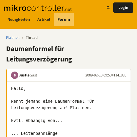
Login
Neuigkeiten
Artikel
Forum
Platinen
›
Thread
Daumenformel für
Leitungsverzögerung
Bustle
Gast
2009-02-10 09:53
#1141885
B
Hallo,

kennt jemand eine Daumenformel für 
Leitungsverzögerung auf Platinen.

Evtl. Abhängig von...

... Leiterbahnlänge
