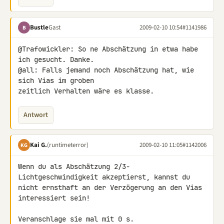
Bustle
Gast
2009-02-10 10:54
#1141986
B
@Trafowickler: So ne Abschätzung in etwa habe 
ich gesucht. Danke.

@all: Falls jemand noch Abschätzung hat, wie 
sich Vias im groben 

zeitlich Verhalten wäre es klasse.
Antwort
Kai G.
(runtimeterror)
2009-02-10 11:05
#1142006
KG
Wenn du als Abschätzung 2/3-
Lichtgeschwindigkeit akzeptierst, kannst du 

nicht ernsthaft an der Verzögerung an den Vias 
interessiert sein!

Veranschlage sie mal mit 0 s.