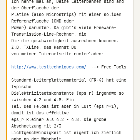
Ich nehme mal an, Deine Leiterbahnen sind and 
der Oberflaeche der 

Platine (also Microstrips) mit einer soliden 
Referenzflaeche (GND oder 

Power) darunter. Da gibt's viele Freeware-
Transmission-Line-Rechner, die 

Dir die geschwindigkeit ausrechnen koennen. 
Z.B. TXLine, das kannst Du 

von meiner Internetseite runterladen:

http://www.testtechniques.com/
  --> Free Tools

Standard-Leiterplattenmaterial (FR-4) hat eine 
typische 

Dielektrizitaetskonstante (eps_r) irgendwo so 
zwischen 4.2 und 4.8. Ein 

Teil des Feldes ist aber in Luft (eps_r=1), 
damit ist das effektive 

eps_r kleiner als 4.2 - 4.8. Die grobe 
Abschaetzung mit 2/3 

Lichtgeschwindigkeit ist eigentlich ziemlich 
nahe an der Wahrheit.
