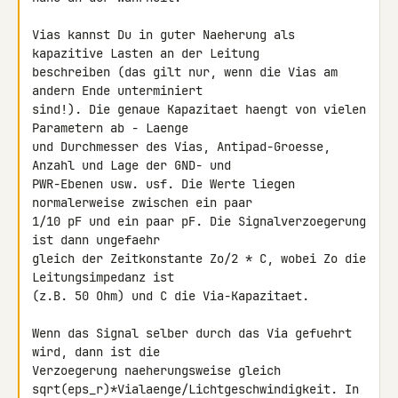
Vias kannst Du in guter Naeherung als 
kapazitive Lasten an der Leitung 

beschreiben (das gilt nur, wenn die Vias am 
andern Ende unterminiert 

sind!). Die genaue Kapazitaet haengt von vielen 
Parametern ab - Laenge 

und Durchmesser des Vias, Antipad-Groesse, 
Anzahl und Lage der GND- und 

PWR-Ebenen usw. usf. Die Werte liegen 
normalerweise zwischen ein paar 

1/10 pF und ein paar pF. Die Signalverzoegerung 
ist dann ungefaehr 

gleich der Zeitkonstante Zo/2 * C, wobei Zo die 
Leitungsimpedanz ist 

(z.B. 50 Ohm) und C die Via-Kapazitaet.

Wenn das Signal selber durch das Via gefuehrt 
wird, dann ist die 

Verzoegerung naeherungsweise gleich 

sqrt(eps_r)*Vialaenge/Lichtgeschwindigkeit. In 