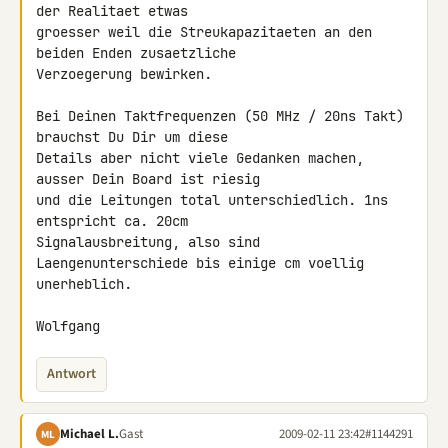
der Realitaet etwas 

groesser weil die Streukapazitaeten an den 
beiden Enden zusaetzliche 

Verzoegerung bewirken.

Bei Deinen Taktfrequenzen (50 MHz / 20ns Takt) 
brauchst Du Dir um diese 

Details aber nicht viele Gedanken machen, 
ausser Dein Board ist riesig 

und die Leitungen total unterschiedlich. 1ns 
entspricht ca. 20cm 

Signalausbreitung, also sind 
Laengenunterschiede bis einige cm voellig 

unerheblich.

Wolfgang
Antwort
Michael L.
Gast
2009-02-11 23:42
#1144291
ML