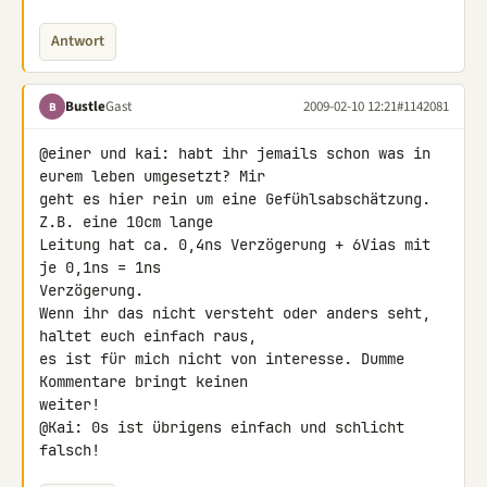
Antwort
Bustle
Gast
2009-02-10 12:21
#1142081
B
@einer und kai: habt ihr jemails schon was in 
eurem leben umgesetzt? Mir 

geht es hier rein um eine Gefühlsabschätzung. 
Z.B. eine 10cm lange 

Leitung hat ca. 0,4ns Verzögerung + 6Vias mit 
je 0,1ns = 1ns 

Verzögerung.

Wenn ihr das nicht versteht oder anders seht, 
haltet euch einfach raus, 

es ist für mich nicht von interesse. Dumme 
Kommentare bringt keinen 

weiter!

@Kai: 0s ist übrigens einfach und schlicht 
falsch!