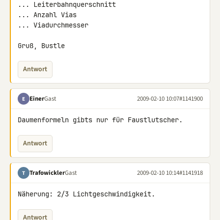
... Leiterbahnquerschnitt

... Anzahl Vias

... Viadurchmesser

Gruß, Bustle
Antwort
Einer
Gast
2009-02-10 10:07
#1141900
E
Daumenformeln gibts nur für Faustlutscher.
Antwort
Trafowickler
Gast
2009-02-10 10:14
#1141918
T
Näherung: 2/3 Lichtgeschwindigkeit.
Antwort