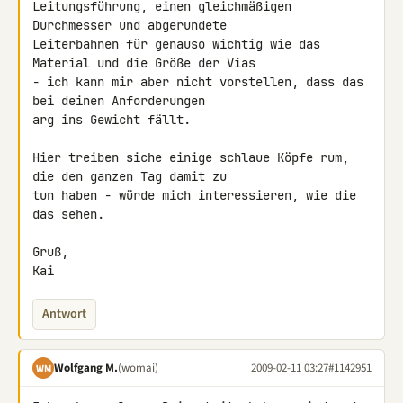
Leitungsführung, einen gleichmäßigen 
Durchmesser und abgerundete 

Leiterbahnen für genauso wichtig wie das 
Material und die Größe der Vias 

- ich kann mir aber nicht vorstellen, dass das 
bei deinen Anforderungen 

arg ins Gewicht fällt.

Hier treiben siche einige schlaue Köpfe rum, 
die den ganzen Tag damit zu 

tun haben - würde mich interessieren, wie die 
das sehen.

Gruß,

Kai
Antwort
Wolfgang M.
(womai)
2009-02-11 03:27
#1142951
WM