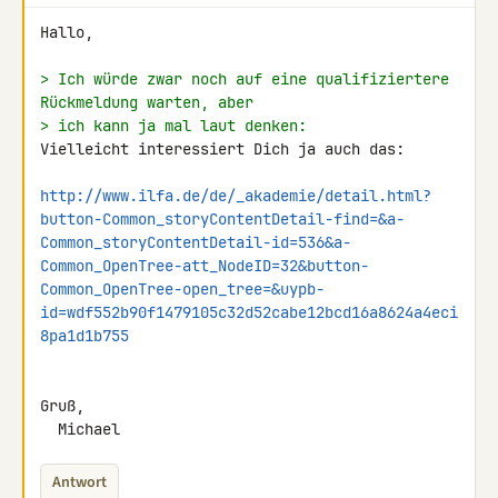
Hallo,

> Ich würde zwar noch auf eine qualifiziertere 
Rückmeldung warten, aber
> ich kann ja mal laut denken:
Vielleicht interessiert Dich ja auch das:

http://www.ilfa.de/de/_akademie/detail.html?
button-Common_storyContentDetail-find=&a-
Common_storyContentDetail-id=536&a-
Common_OpenTree-att_NodeID=32&button-
Common_OpenTree-open_tree=&uypb-
id=wdf552b90f1479105c32d52cabe12bcd16a8624a4eci
8pa1d1b755
Gruß,

  Michael
Antwort