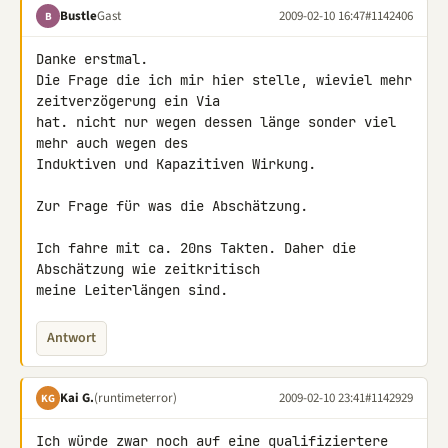
Bustle
Gast
2009-02-10 16:47
#1142406
B
Danke erstmal.

Die Frage die ich mir hier stelle, wieviel mehr 
zeitverzögerung ein Via 

hat. nicht nur wegen dessen länge sonder viel 
mehr auch wegen des 

Induktiven und Kapazitiven Wirkung.

Zur Frage für was die Abschätzung.

Ich fahre mit ca. 20ns Takten. Daher die 
Abschätzung wie zeitkritisch 

meine Leiterlängen sind.
Antwort
Kai G.
(runtimeterror)
2009-02-10 23:41
#1142929
KG
Ich würde zwar noch auf eine qualifiziertere 