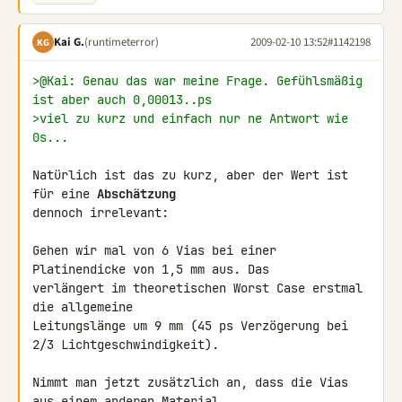
Kai G.
(runtimeterror)
2009-02-10 13:52
#1142198
KG
>@Kai: Genau das war meine Frage. Gefühlsmäßig 
ist aber auch 0,00013..ps
>viel zu kurz und einfach nur ne Antwort wie 
0s...
Natürlich ist das zu kurz, aber der Wert ist 
für eine 
Abschätzung
dennoch irrelevant:

Gehen wir mal von 6 Vias bei einer 
Platinendicke von 1,5 mm aus. Das 

verlängert im theoretischen Worst Case erstmal 
die allgemeine 

Leitungslänge um 9 mm (45 ps Verzögerung bei 
2/3 Lichtgeschwindigkeit).

Nimmt man jetzt zusätzlich an, dass die Vias 
aus einem anderen Material 
