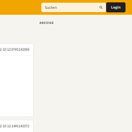
Login
ANZEIGE
2-10 12:07
#1142069
2-10 12:14
#1142072