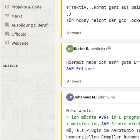
Projekte & Code
effektiv...kommt ganz auf dei
;)

Markt
für hobby reicht der gcc lock
Ausbildung & Beruf
Antwort
Offtopic
Webseite
Dieter E.
(netdieter)
DE
ANZEIGE
AVR Eclipse
Antwort
Johannes M.
(johnny-m)
JM
> ich möchte 
AVR
s in C progra
> meisten ins 
AVR
 Studio dire
Nö, als Plugin im AVRStudio f
kommerziellen Compiler kommen