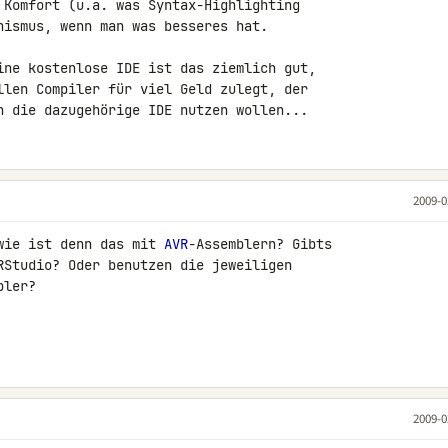
 Komfort (u.a. was Syntax-Highlighting 

hismus, wenn man was besseres hat.

ine kostenlose IDE ist das ziemlich gut, 

llen Compiler für viel Geld zulegt, der 

h die dazugehörige IDE nutzen wollen...
2009-0
wie ist denn das mit 
AVR
-Assemblern? Gibts 

RStudio? Oder benutzen die jeweiligen 

ler?

2009-0