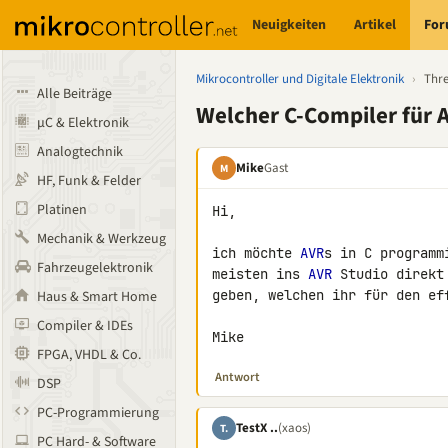
Neuigkeiten
Artikel
Fo
Mikrocontroller und Digitale Elektronik
›
Thr
Alle Beiträge
Welcher C-Compiler für 
µC & Elektronik
Analogtechnik
Mike
Gast
M
HF, Funk & Felder
Platinen
Hi,

Mechanik & Werkzeug
ich möchte 
AVR
s in C programm
Fahrzeugelektronik
meisten ins 
AVR
 Studio direkt
geben, welchen ihr für den eff
Haus & Smart Home
Compiler & IDEs
Mike
FPGA, VHDL & Co.
Antwort
DSP
PC-Programmierung
TestX ..
(xaos)
T.
PC Hard- & Software