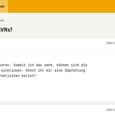
rum
ead
AVRs?
2009-0
ieren. Soweit ich das sehe, können sich die 

 einklinken. Könnt ihr mir eine Empfehlung 

ektivsten haltet?

2009-0