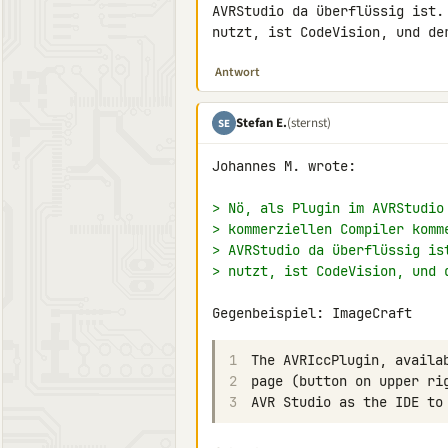
AVRStudio da überflüssig ist.
nutzt, ist CodeVision, und de
Antwort
Stefan E.
(sternst)
SE
Johannes M. wrote:

> Nö, als Plugin im AVRStudio
> kommerziellen Compiler komm
> AVRStudio da überflüssig is
> nutzt, ist CodeVision, und 
Gegenbeispiel: ImageCraft
1
2
3