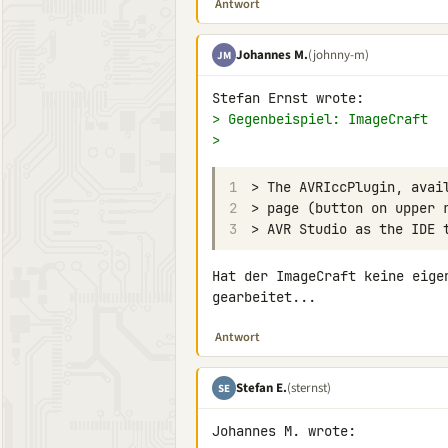
Antwort
Johannes M.
(johnny-m)
JM
> Gegenbeispiel: ImageCraft
>
1
2
3
Hat der ImageCraft keine eige
gearbeitet...
Antwort
Stefan E.
(sternst)
SE
Johannes M. wrote:
