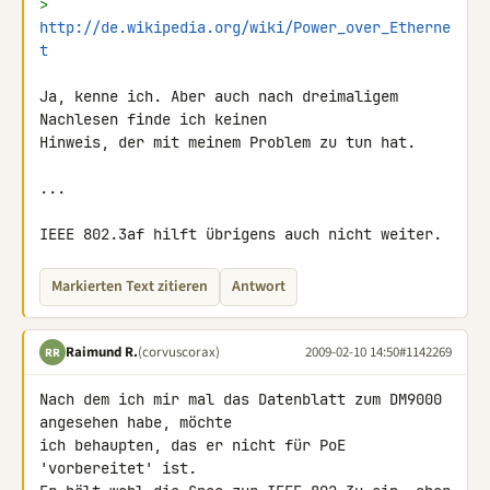
> 
http://de.wikipedia.org/wiki/Power_over_Etherne
t
Ja, kenne ich. Aber auch nach dreimaligem 
Nachlesen finde ich keinen 

Hinweis, der mit meinem Problem zu tun hat.

...

IEEE 802.3af hilft übrigens auch nicht weiter.
Markierten Text zitieren
Antwort
Raimund R.
(corvuscorax)
2009-02-10 14:50
#1142269
RR
Nach dem ich mir mal das Datenblatt zum DM9000 
angesehen habe, möchte 

ich behaupten, das er nicht für PoE 
'vorbereitet' ist.
