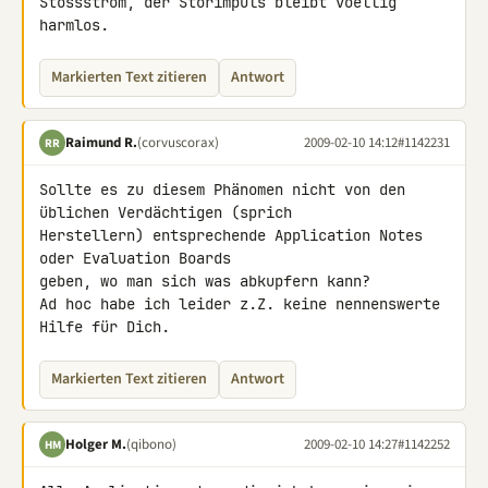
Stossstrom, der Störimpuls bleibt voellig 
harmlos.
Markierten Text zitieren
Antwort
Raimund R.
(corvuscorax)
2009-02-10 14:12
#1142231
RR
Sollte es zu diesem Phänomen nicht von den 
üblichen Verdächtigen (sprich 

Herstellern) entsprechende Application Notes 
oder Evaluation Boards 

geben, wo man sich was abkupfern kann?

Ad hoc habe ich leider z.Z. keine nennenswerte 
Hilfe für Dich.
Markierten Text zitieren
Antwort
Holger M.
(qibono)
2009-02-10 14:27
#1142252
HM