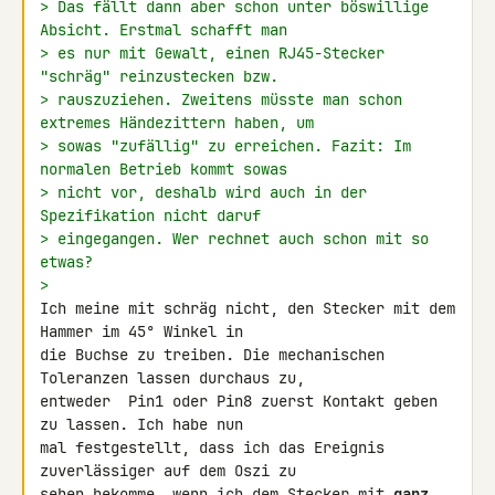
> Das fällt dann aber schon unter böswillige 
Absicht. Erstmal schafft man
> es nur mit Gewalt, einen RJ45-Stecker 
"schräg" reinzustecken bzw.
> rauszuziehen. Zweitens müsste man schon 
extremes Händezittern haben, um
> sowas "zufällig" zu erreichen. Fazit: Im 
normalen Betrieb kommt sowas
> nicht vor, deshalb wird auch in der 
Spezifikation nicht daruf
> eingegangen. Wer rechnet auch schon mit so 
etwas?
>
Ich meine mit schräg nicht, den Stecker mit dem 
Hammer im 45° Winkel in 

die Buchse zu treiben. Die mechanischen 
Toleranzen lassen durchaus zu, 

entweder  Pin1 oder Pin8 zuerst Kontakt geben 
zu lassen. Ich habe nun 

mal festgestellt, dass ich das Ereignis 
zuverlässiger auf dem Oszi zu 

sehen bekomme, wenn ich dem Stecker mit 
ganz 