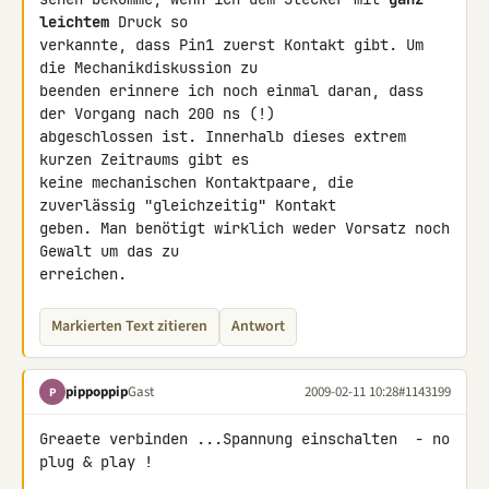
leichtem
 Druck so 

verkannte, dass Pin1 zuerst Kontakt gibt. Um 
die Mechanikdiskussion zu 

beenden erinnere ich noch einmal daran, dass 
der Vorgang nach 200 ns (!) 

abgeschlossen ist. Innerhalb dieses extrem 
kurzen Zeitraums gibt es 

keine mechanischen Kontaktpaare, die 
zuverlässig "gleichzeitig" Kontakt 

geben. Man benötigt wirklich weder Vorsatz noch 
Gewalt um das zu 

erreichen.
Markierten Text zitieren
Antwort
pippoppip
Gast
2009-02-11 10:28
#1143199
P
Greaete verbinden ...Spannung einschalten  - no 
plug & play !