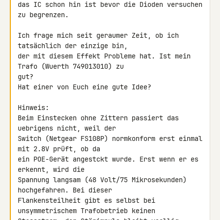
das IC schon hin ist bevor die Dioden versuchen 
zu begrenzen.

Ich frage mich seit geraumer Zeit, ob ich 
tatsächlich der einzige bin, 

der mit diesem Effekt Probleme hat. Ist mein 
Trafo (Wuerth 749013010) zu 

gut?

Hat einer von Euch eine gute Idee?

Hinweis:

Beim Einstecken ohne Zittern passiert das 
uebrigens nicht, weil der 

Switch (Netgear FS108P) normkonform erst einmal 
mit 2.8V prüft, ob da 

ein POE-Gerät angestckt wurde. Erst wenn er es 
erkennt, wird die 

Spannung langsam (48 Volt/75 Mikrosekunden) 
hochgefahren. Bei dieser 

Flankensteilheit gibt es selbst bei 
unsymmetrischem Trafobetrieb keinen 
