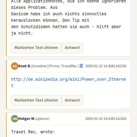
Alle Applicationnotes, die ich kenne ignorieren 
dieses Problem. Aus 

Davicom habe ich auch nichts sinnvolles 
herauslocken können. Den Tip mit 

den Schutzdioden hatten sie auch - hilft aber 
ja nicht.
Markierten Text zitieren
Antwort
Knut B.
(travelrec)
(Firma: TravelRec.)
2009-02-10 14:36
#1142256
KB
http://de.wikipedia.org/wiki/Power_over_Etherne
t
Markierten Text zitieren
Antwort
Holger M.
(qibono)
2009-02-10 14:43
#1142264
HM