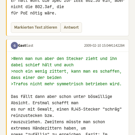
Er hält wohl die Spec zur IEEE 802.3u ein, aber 
nicht die 802.3af, die 

für PoE nötig wäre.
Markierten Text zitieren
Antwort
Gast
Gast
2009-02-10 15:04
#1142284
G
>Wenn man nun aber den Stecker zieht und ihn 
dabei schief hält und auch
>noch ein wenig zittert, kann man es schaffen, 
dass einer der beiden
>Trafos nicht mehr symmetrisch betrieben wird.
Das fällt dann aber schon unter böswillige 
Absicht. Erstmal schafft man 

es nur mit Gewalt, einen RJ45-Stecker "schräg" 
reinzustecken bzw. 

rauszuziehen. Zweitens müsste man schon 
extremes Händezittern haben, um 

sowas "zufällig" zu erreichen. Fazit: Im 