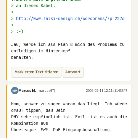
> an dieses Kabel:
>
> 
http://www.falki-design.ch/wordpress/?p=2276
>
> :-)
Jau, werde ich als Plan B mich des Problems zu 
entledigen im Hinterkopf 

behalten.
Markierten Text zitieren
Antwort
Marcus M.
(marcus67)
2009-02-11 12:11
#1143347
MM
Hmm, schwer zu sagen woran das liegt. Ich würde 
drauf tippen, daß Dein 

PHY sehr empfindlich ist. Evtl. ist es auch die 
Kombination aus 

Übertrager 
 PHY 
 PoE Eingangsbeschaltung.
