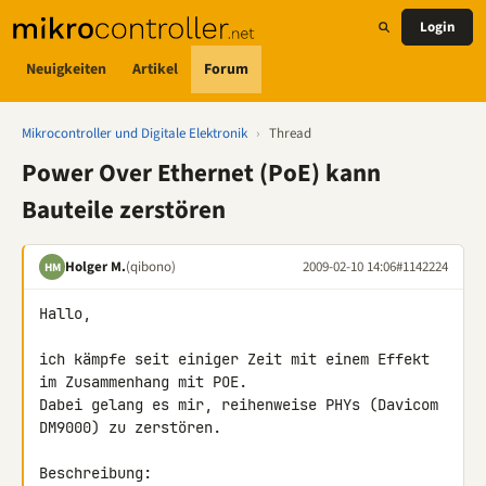
Login
Neuigkeiten
Artikel
Forum
Mikrocontroller und Digitale Elektronik
›
Thread
Power Over Ethernet (PoE) kann
Bauteile zerstören
Holger M.
(qibono)
2009-02-10 14:06
#1142224
HM
Hallo,

ich kämpfe seit einiger Zeit mit einem Effekt 
im Zusammenhang mit POE. 

Dabei gelang es mir, reihenweise PHYs (Davicom 
DM9000) zu zerstören.

Beschreibung:
