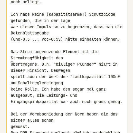
noch anliegt.

Ich habe keine (kapazitätsarme!) Schutzdiode 
gefunden, die in der Lage 

war diesen Impuls so zu begrenzen, dass man die 
Datenblattangabe 

(Gnd-0.5 ... Vcc+0.5V) hätte einhalten können.

Das Strom begrenzende Element ist die 
Stromtragfähigkeit des 

Übertragers. D.h. "billiger Plunder" hilft in 
dieser Hinsicht. Deswegen 

spielt auch der Wert der "Lastkapazität" 100nF 
am Schaltreglereingang 

keine Rolle. Ich habe den sogar mal ganz 
ausgebaut, die Leitungs- und 

Eingangspinkapazität war auch noch gross genug.

Bei der Verabschiedung der Norm haben die das 
sicher alles schon 

gewusst.

Der POE Standard verlangt nämlich ausdrücklich 