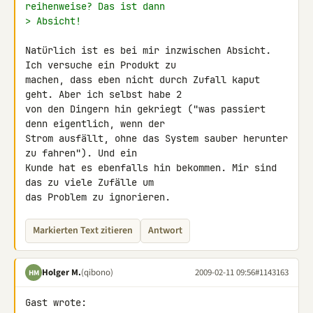
reihenweise? Das ist dann
> Absicht!
Natürlich ist es bei mir inzwischen Absicht. 
Ich versuche ein Produkt zu 

machen, dass eben nicht durch Zufall kaput 
geht. Aber ich selbst habe 2 

von den Dingern hin gekriegt ("was passiert 
denn eigentlich, wenn der 

Strom ausfällt, ohne das System sauber herunter 
zu fahren"). Und ein 

Kunde hat es ebenfalls hin bekommen. Mir sind 
das zu viele Zufälle um 

das Problem zu ignorieren.
Markierten Text zitieren
Antwort
Holger M.
(qibono)
2009-02-11 09:56
#1143163
HM