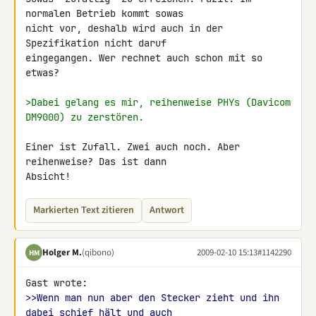
normalen Betrieb kommt sowas 

nicht vor, deshalb wird auch in der 
Spezifikation nicht daruf 

eingegangen. Wer rechnet auch schon mit so 
etwas?

>Dabei gelang es mir, reihenweise PHYs (Davicom 
DM9000) zu zerstören.
Einer ist Zufall. Zwei auch noch. Aber 
reihenweise? Das ist dann 

Absicht!
Markierten Text zitieren
Antwort
Holger M.
(qibono)
2009-02-10 15:13
#1142290
HM
>>Wenn man nun aber den Stecker zieht und ihn 
dabei schief hält und auch