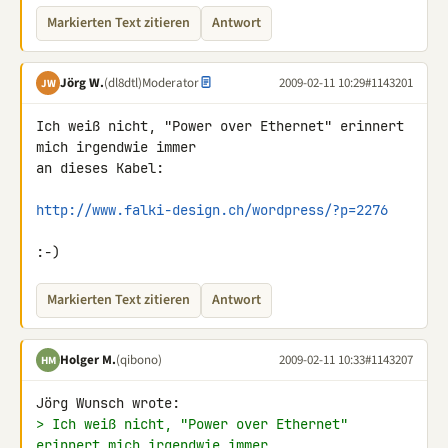
Markierten Text zitieren
Antwort
Jörg W.
(dl8dtl)
Moderator
2009-02-11 10:29
#1143201
JW
Ich weiß nicht, "Power over Ethernet" erinnert 
mich irgendwie immer

an dieses Kabel:

http://www.falki-design.ch/wordpress/?p=2276
:-)
Markierten Text zitieren
Antwort
Holger M.
(qibono)
2009-02-11 10:33
#1143207
HM
> Ich weiß nicht, "Power over Ethernet" 
erinnert mich irgendwie immer