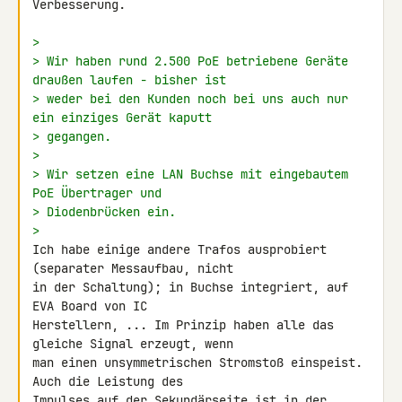
Verbesserung.

>
> Wir haben rund 2.500 PoE betriebene Geräte 
draußen laufen - bisher ist
> weder bei den Kunden noch bei uns auch nur 
ein einziges Gerät kaputt
> gegangen.
>
> Wir setzen eine LAN Buchse mit eingebautem 
PoE Übertrager und
> Diodenbrücken ein.
>
Ich habe einige andere Trafos ausprobiert 
(separater Messaufbau, nicht 

in der Schaltung); in Buchse integriert, auf 
EVA Board von IC 

Herstellern, ... Im Prinzip haben alle das 
gleiche Signal erzeugt, wenn 

man einen unsymmetrischen Stromstoß einspeist. 
Auch die Leistung des 

Impulses auf der Sekundärseite ist in der 