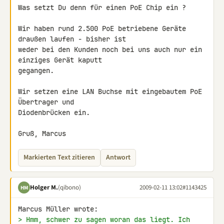
Was setzt Du denn für einen PoE Chip ein ?

Wir haben rund 2.500 PoE betriebene Geräte 
draußen laufen - bisher ist 

weder bei den Kunden noch bei uns auch nur ein 
einziges Gerät kaputt 

gegangen.

Wir setzen eine LAN Buchse mit eingebautem PoE 
Übertrager und 

Diodenbrücken ein.

Gruß, Marcus
Markierten Text zitieren
Antwort
Holger M.
(qibono)
2009-02-11 13:02
#1143425
HM
> Hmm, schwer zu sagen woran das liegt. Ich 