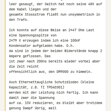
leer gesaugt, der Switch hat noch seine 48V auf 
dem Kabel liegen und der 

gesamte Stossstrom fließt nun unsymmetrisch in 
den Trafo.

Ich konnte auf diese Weise an 2*47 Ohm Last 
eine Spannungsspitze von 

2*79 V erzeugen indem ich eine 100nF 
Kondensator aufgeladen habe. D.h. 

da sind in jedem der beiden Widerstände knapp 2 
Ampere geflossen. Das 

ist zwar nach 200ns bereits wieder vorbei aber 
die Zeit reicht 

offensichtlich aus, den DM9000 zu himmeln.

Auch Ethernettaugliche Schutzdioden (kleine 
Kapazität, z.B. TI TPD4E001) 

werden mit der Leistung nich fertig. Ich kann 
damit zwar die Spannung 

auf ca. 15V reduzieren, es bleibt aber trotzdem 
genung Dampf übrig, weil 
