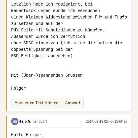
Letzlich habe ich resigniert, bei 
Neuentwicklungen würde ich versuchen 

einen kleinen Widerstand zwischen PHY und Trafo 
zu setzen und auf der 

PHY-Seite mit Schutzdioden zu kämpfen. 
Ausserdem würde ich vermutlich 

eher SMSC einsetzen (ich meine die hatten die 
doppelte Spannung bei der 

ESD-Festigkeit angegeben).

Mit (über-)spannenden Grüssen

Holger
Markierten Text zitieren
Antwort
Hajo G.
(randver)
2014-02-19 05:48
#3540420
HG
Hallo Holger,
