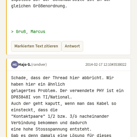
gleichen Größenordnung.

> Gruß, Marcus
Markierten Text zitieren
Antwort
Hajo G.
(randver)
2014-02-17 12:10
#3538022
HG
Schade, dass der Thread hier abbricht. Wir 
haben hier ein ähnlich 

gelagertes Problem. Der verwendete PHY ist ein 
DP83848I von TI/National. 

Auch der geht kaputt, wenn man das Kabel so 
einsteckt, dass die 

"Kontaktpaare" 1/2 bzw. 3/6 nacheinander 
Verbindung bekommen und dadurch 

eine hohe Stossspannung entsteht.

Gab es denn damals eine Lösung für dieses 