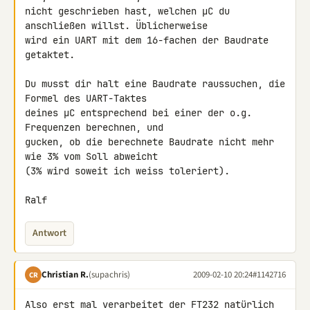
nicht geschrieben hast, welchen µC du 
anschließen willst. Üblicherweise 

wird ein UART mit dem 16-fachen der Baudrate 
getaktet.

Du musst dir halt eine Baudrate raussuchen, die 
Formel des UART-Taktes 

deines µC entsprechend bei einer der o.g. 
Frequenzen berechnen, und 

gucken, ob die berechnete Baudrate nicht mehr 
wie 3% vom Soll abweicht 

(3% wird soweit ich weiss toleriert).

Ralf
Antwort
Christian R.
(supachris)
2009-02-10 20:24
#1142716
CR
Also erst mal verarbeitet der FT232 natürlich 