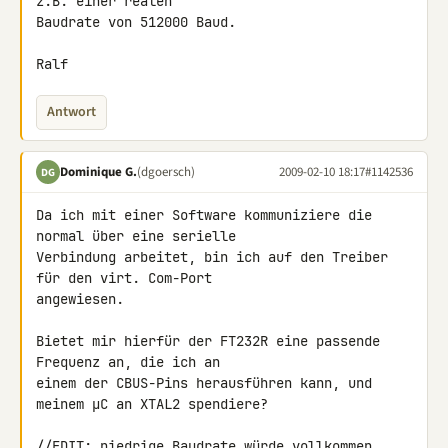
z.B. einer realen 

Baudrate von 512000 Baud.

Ralf
Antwort
Dominique G.
(dgoersch)
2009-02-10 18:17
#1142536
DG
Da ich mit einer Software kommuniziere die 
normal über eine serielle 

Verbindung arbeitet, bin ich auf den Treiber 
für den virt. Com-Port 

angewiesen.

Bietet mir hierfür der FT232R eine passende 
Frequenz an, die ich an 

einem der CBUS-Pins herausführen kann, und 
meinem µC an XTAL2 spendiere?

//EDIT: niedrige Baudrate würde vollkommen 