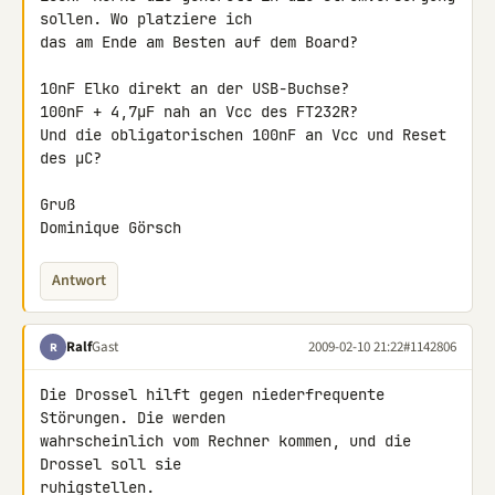
sollen. Wo platziere ich 

das am Ende am Besten auf dem Board?

10nF Elko direkt an der USB-Buchse?

100nF + 4,7µF nah an Vcc des FT232R?

Und die obligatorischen 100nF an Vcc und Reset 
des µC?

Gruß

Dominique Görsch
Antwort
Ralf
Gast
2009-02-10 21:22
#1142806
R
Die Drossel hilft gegen niederfrequente 
Störungen. Die werden 

wahrscheinlich vom Rechner kommen, und die 
Drossel soll sie 

ruhigstellen.
