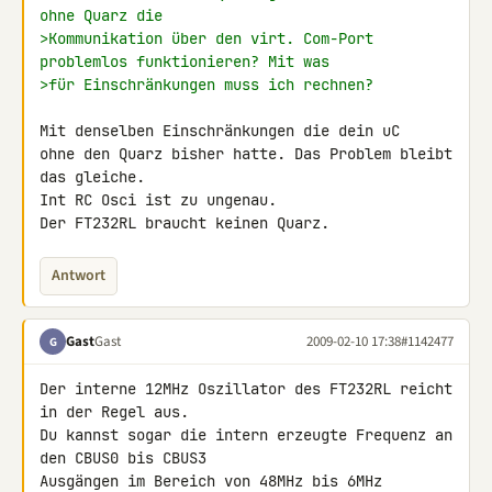
ohne Quarz die
>Kommunikation über den virt. Com-Port 
problemlos funktionieren? Mit was
>für Einschränkungen muss ich rechnen?
Mit denselben Einschränkungen die dein uC

ohne den Quarz bisher hatte. Das Problem bleibt 
das gleiche.

Int RC Osci ist zu ungenau.

Der FT232RL braucht keinen Quarz.
Antwort
Gast
Gast
2009-02-10 17:38
#1142477
G
Der interne 12MHz Oszillator des FT232RL reicht 
in der Regel aus.

Du kannst sogar die intern erzeugte Frequenz an 
den CBUS0 bis CBUS3 

Ausgängen im Bereich von 48MHz bis 6MHz 