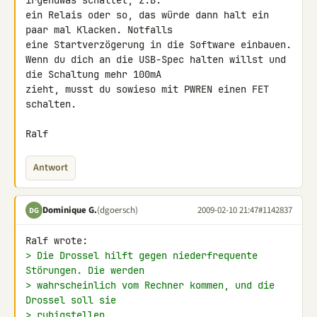
irgendwas schaltet, z.B. 

ein Relais oder so, das würde dann halt ein 
paar mal Klacken. Notfalls 

eine Startverzögerung in die Software einbauen.

Wenn du dich an die USB-Spec halten willst und 
die Schaltung mehr 100mA 

zieht, musst du sowieso mit PWREN einen FET 
schalten.

Ralf
Antwort
Dominique G.
(dgoersch)
2009-02-10 21:47
#1142837
DG
> Die Drossel hilft gegen niederfrequente 
Störungen. Die werden
> wahrscheinlich vom Rechner kommen, und die 
Drossel soll sie
> ruhigstellen.