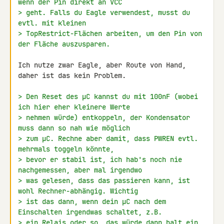
wenn der Pin direkt an VCC
> geht. Falls du Eagle verwendest, musst du 
evtl. mit kleinen
> TopRestrict-Flächen arbeiten, um den Pin von 
der Fläche auszusparen.
Ich nutze zwar Eagle, aber Route von Hand, 
daher ist das kein Problem.

> Den Reset des µC kannst du mit 100nF (wobei 
ich hier eher kleinere Werte
> nehmen würde) entkoppeln, der Kondensator 
muss dann so nah wie möglich
> zum µC. Rechne aber damit, dass PWREN evtl. 
mehrmals toggeln könnte,
> bevor er stabil ist, ich hab's noch nie 
nachgemessen, aber mal irgendwo
> was gelesen, dass das passieren kann, ist 
wohl Rechner-abhängig. Wichtig
> ist das dann, wenn dein µC nach dem 
Einschalten irgendwas schaltet, z.B.
> ein Relais oder so, das würde dann halt ein 