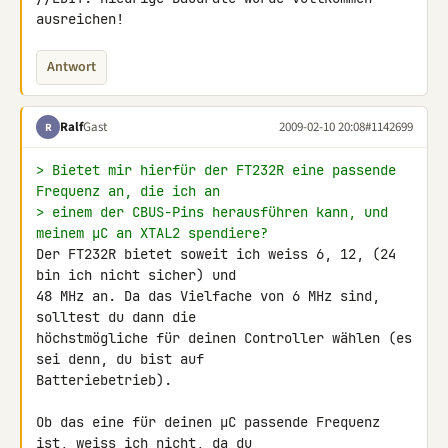
ausreichen!
Antwort
Ralf
Gast
2009-02-10 20:08
#1142699
R
> Bietet mir hierfür der FT232R eine passende 
Frequenz an, die ich an
> einem der CBUS-Pins herausführen kann, und 
meinem µC an XTAL2 spendiere?
Der FT232R bietet soweit ich weiss 6, 12, (24 
bin ich nicht sicher) und 

48 MHz an. Da das Vielfache von 6 MHz sind, 
solltest du dann die 

höchstmögliche für deinen Controller wählen (es 
sei denn, du bist auf 

Batteriebetrieb).

Ob das eine für deinen µC passende Frequenz 
ist, weiss ich nicht, da du 
