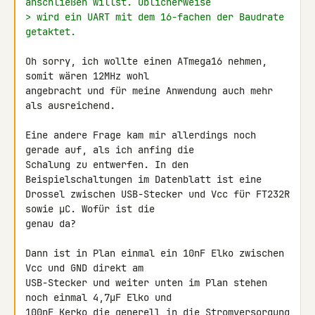
anschließen willst. Üblicherweise
> wird ein UART mit dem 16-fachen der Baudrate 
getaktet.
Oh sorry, ich wollte einen ATmega16 nehmen, 
somit wären 12MHz wohl 

angebracht und für meine Anwendung auch mehr 
als ausreichend.

Eine andere Frage kam mir allerdings noch 
gerade auf, als ich anfing die 

Schalung zu entwerfen. In den 
Beispielschaltungen im Datenblatt ist eine 

Drossel zwischen USB-Stecker und Vcc für FT232R 
sowie µC. Wofür ist die 

genau da?

Dann ist in Plan einmal ein 10nF Elko zwischen 
Vcc und GND direkt am 

USB-Stecker und weiter unten im Plan stehen 
noch einmal 4,7µF Elko und 

100nF Kerko die generell in die Stromversorgung 