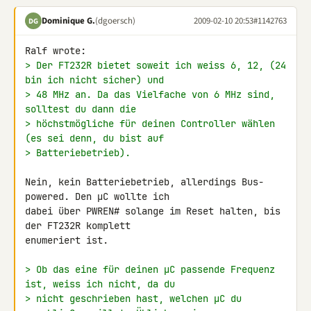
Dominique G.
(dgoersch)
2009-02-10 20:53
#1142763
DG
> Der FT232R bietet soweit ich weiss 6, 12, (24 
bin ich nicht sicher) und
> 48 MHz an. Da das Vielfache von 6 MHz sind, 
solltest du dann die
> höchstmögliche für deinen Controller wählen 
(es sei denn, du bist auf
> Batteriebetrieb).
Nein, kein Batteriebetrieb, allerdings Bus-
powered. Den µC wollte ich 

dabei über PWREN# solange im Reset halten, bis 
der FT232R komplett 

enumeriert ist.

> Ob das eine für deinen µC passende Frequenz 
ist, weiss ich nicht, da du
> nicht geschrieben hast, welchen µC du 