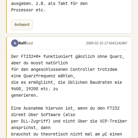
ausgeben. z.B. als Takt für den 

Prozessor etc.
Antwort
Ralf
Gast
2009-02-10 17:41
#1142487
R
Der FT232*R* funktioniert gänzlich ohne Quarz, 
aber du musst natürlich 

für den angeschlossenen Controller trotzdem 
eine Quarzfrequenz wählen, 

die es ermöglicht, die üblichen Baudraten wie 
9600, 19200 etc. zu 

generieren.

Eine Ausnahme hiervon ist, wenn du den FT232 
direkt über Software (also 

per DLL-Zugriff) und nicht über die VCP-Treiber 
ansprichst, dann 

brauchst du theoretisch nicht mal am µC einen 