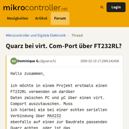
Login
Neuigkeiten
Artikel
Forum
Mikrocontroller und Digitale Elektronik
›
Thread
Quarz bei virt. Com-Port über FT232RL?
Dominique G.
(dgoersch)
2009-02-10 17:29
#1142458
DG
Hallo zusammen,

ich möchte in einem Projekt erstmals einen 
FT232RL verwenden um darüber 

Daten zwischen PC und µC über einen virt. 
Comport auszutauschen. Muss 

ich hierbei wie bei einer echten seriellen 
Verbindung über 
MAX232
ebenfalls auf einen zur Baudrate passenden 
Quarz achten, oder ist das 
