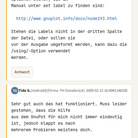
Manual unter 
set label
 zu finden sind:

http://www.gnuplot.info/docs/node193.html
Stehen die Labels nicht in der dritten Spalte 
der Datei, oder sollen sie

vor der Ausgabe umgeformt werden, kann dazu die 
/using/-Option verwendet

werden.
Antwort
Tido G.
(metro83)
(Firma: FH Osnabrück)
2009-02-15 16:40
#1148208
TG
Sehr gut auch das hat funktioniert. Muss leider 
gestehen, dass die Hilfe 

aus dem GnuPot für mich nicht immer eindeutig 
ist, jedoch klappt es nach 

mehrerem Probieren meistens doch.
