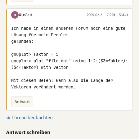
Ole
Gast
2009-02-21 17:22
#1156141
O
Ich habe in einem anderen Forum noch eine gute 
Lösung für mein Problem 

gefunden:

gnuplot> faktor = 5

gnuplot> plot "file.dat" using 1:2:($3*faktor):
($4*faktor) with vector

Mit diesem Befehl kann also die Länge der 
Vektoren verändert werden.
Antwort
Thread beobachten
Antwort schreiben