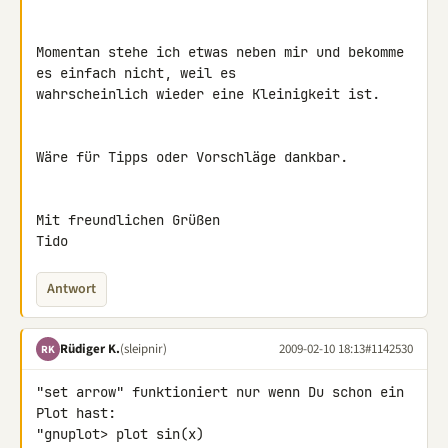
Momentan stehe ich etwas neben mir und bekomme 
es einfach nicht, weil es 

wahrscheinlich wieder eine Kleinigkeit ist.

Wäre für Tipps oder Vorschläge dankbar.

Mit freundlichen Grüßen

Tido
Antwort
Rüdiger K.
(sleipnir)
2009-02-10 18:13
#1142530
RK
"set arrow" funktioniert nur wenn Du schon ein 
Plot hast:

"gnuplot> plot sin(x)
