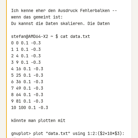
Ich kenne eher den Ausdruck Fehlerbalken -- 
wenn das gemeint ist:

Du kannst die Daten skalieren. Die Daten

stefan@AMD64-X2 ~ $ cat data.txt

0 0 0.1 -0.3

1 1 0.1 -0.3

2 4 0.1 -0.3

3 9 0.1 -0.3

4 16 0.1 -0.3

5 25 0.1 -0.3

6 36 0.1 -0.3

7 49 0.1 -0.3

8 64 0.1 -0.3

9 81 0.1 -0.3

10 100 0.1 -0.3

könnte man plotten mit

gnuplot> plot "data.txt" using 1:2:($2+10*$3):