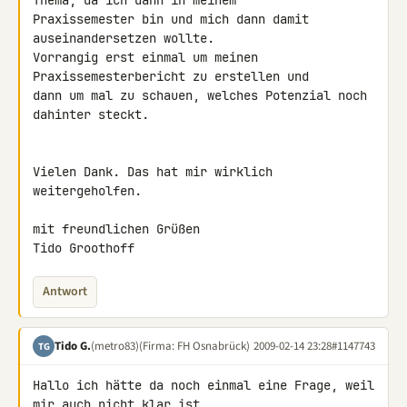
Thema, da ich dann in meinem 

Praxissemester bin und mich dann damit 
auseinandersetzen wollte.

Vorrangig erst einmal um meinen 
Praxissemesterbericht zu erstellen und 

dann um mal zu schauen, welches Potenzial noch 
dahinter steckt.

Vielen Dank. Das hat mir wirklich 
weitergeholfen.

mit freundlichen Grüßen

Tido Groothoff
Antwort
Tido G.
(metro83)
(Firma: FH Osnabrück)
2009-02-14 23:28
#1147743
TG
Hallo ich hätte da noch einmal eine Frage, weil 
mir auch nicht klar ist 
