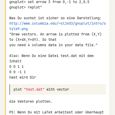
gnuplot> set arrow 3 from 0,-1 to 2,0.5

gnuplot> replot"

http://www.columbia.edu/~sl2403/gnuplot/intro/s
tyle9.png
"Draw vectors. An arrow is plotted from (X,Y) 
to (X+dX,Y+dY). So that 

you need 4 columns data in your data file."

Also: Wenn Du eine Datei test.dat mit dem 
Inhalt

0 0 1 1

0 0 -1 1

hast wird Dir
plot
"test.dat"
with
vector
die Vektoren plotten.

PS: Wenn Du mit LaTeX arbeitest oder überhaupt 