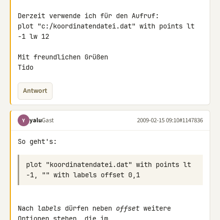
Derzeit verwende ich für den Aufruf:

plot "c:/koordinatendatei.dat" with points lt 
-1 lw 12

Mit freundlichen Grüßen

Tido
Antwort
yalu
Gast
2009-02-15 09:10
#1147836
Y
plot "koordinatendatei.dat" with points lt 
Nach 
labels
 dürfen neben 
offset
 weitere 
Optionen stehen, die im
