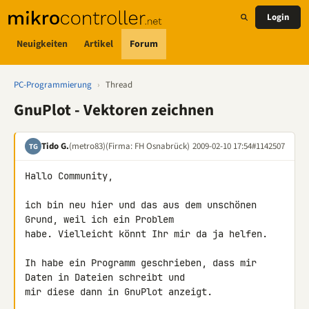
Login
Neuigkeiten
Artikel
Forum
PC-Programmierung
›
Thread
GnuPlot - Vektoren zeichnen
Tido G.
(metro83)
(Firma: FH Osnabrück)
2009-02-10 17:54
#1142507
TG
Hallo Community,

ich bin neu hier und das aus dem unschönen 
Grund, weil ich ein Problem 

habe. Vielleicht könnt Ihr mir da ja helfen.

Ih habe ein Programm geschrieben, dass mir 
Daten in Dateien schreibt und 

mir diese dann in GnuPlot anzeigt.
