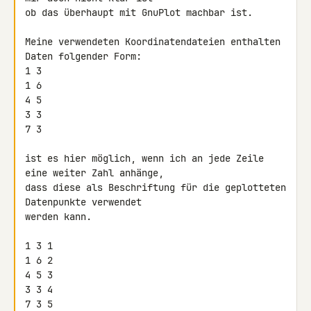
ob das überhaupt mit GnuPlot machbar ist.

Meine verwendeten Koordinatendateien enthalten 
Daten folgender Form:

1 3

1 6

4 5

3 3

7 3

ist es hier möglich, wenn ich an jede Zeile 
eine weiter Zahl anhänge, 

dass diese als Beschriftung für die geplotteten 
Datenpunkte verwendet 

werden kann.

1 3 1

1 6 2

4 5 3

3 3 4

7 3 5
