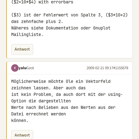
($2+10*$4) with errorbars

($3) ist der Fehlerwert von Spalte 3, ($3*10+2) 
das zehnfache plus 2.

Näheres siehe Dokumentation oder Gnuplot 
Mailingliste.
Antwort
yalu
Gast
2009-02-21 09:17
#1155678
Y
Möglicherweise möchte Ole ein Vektorfeld 
zeichnen lassen. Aber auch das

ist kein Problem, da auch dort mit der using-
Option die dargestellten

Werte nach Belieben aus den Werten aus der 
Datei errechnet werden

können.
Antwort