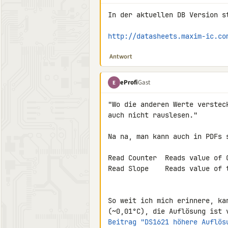
In der aktuellen DB Version st
http://datasheets.maxim-ic.co
Antwort
eProfi
Gast
E
"Wo die anderen Werte verstec
auch nicht rauslesen."

Na na, man kann auch in PDFs s
Read Counter  Reads value of 
Read Slope    Reads value of 
So weit ich mich erinnere, ka
Beitrag "DS1621 höhere Auflös