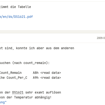
immt die Tabelle

m/en/ds/DS1621.pdf
2009-0
kt sind, konnte ich aber aus dem anderen

uchen (nach count_remain):

Count_Remain      A8h <read data>

the Count_Per_C   A9h <read data>

nn der 
DS1621
 sehr exakt auflösen 

ung"