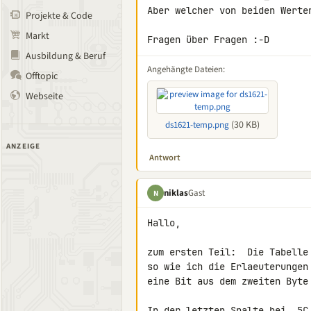
Aber welcher von beiden Werte
Projekte & Code
Markt
Fragen über Fragen :-D
Ausbildung & Beruf
Angehängte Dateien:
Offtopic
Webseite
(30 KB)
ds1621-temp.png
ANZEIGE
Antwort
niklas
Gast
N
Hallo,

zum ersten Teil:  Die Tabelle
so wie ich die Erlaeuterungen
eine Bit aus dem zweiten Byte 
In der letzten Spalte bei .5C