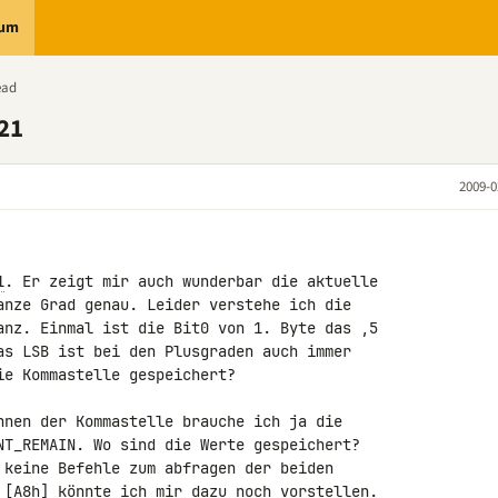
rum
ead
21
2009-0
1
. Er zeigt mir auch wunderbar die aktuelle 

anze Grad genau. Leider verstehe ich die 

anz. Einmal ist die Bit0 von 1. Byte das ,5 

as LSB ist bei den Plusgraden auch immer 

e Kommastelle gespeichert?

hnen der Kommastelle brauche ich ja die 

NT_REMAIN. Wo sind die Werte gespeichert? 

 keine Befehle zum abfragen der beiden 

 [A8h] könnte ich mir dazu noch vorstellen. 
