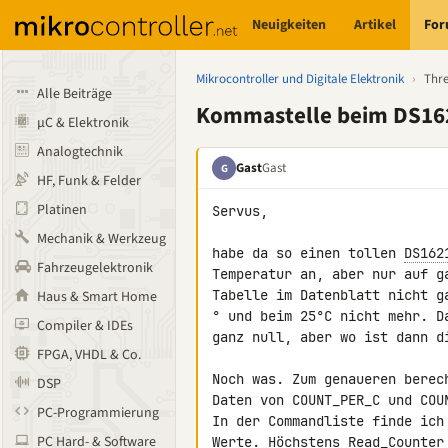
Neuigkeiten
Artikel
Fo
Mikrocontroller und Digitale Elektronik
›
Thr
Alle Beiträge
Kommastelle beim DS16
µC & Elektronik
Analogtechnik
Gast
Gast
G
HF, Funk & Felder
Platinen
Servus,

Mechanik & Werkzeug
habe da so einen tollen 
DS162
Fahrzeugelektronik
Temperatur an, aber nur auf g
Tabelle im Datenblatt nicht g
Haus & Smart Home
° und beim 25°C nicht mehr. D
Compiler & IDEs
ganz null, aber wo ist dann di
FPGA, VHDL & Co.
Noch was. Zum genaueren berec
DSP
Daten von COUNT_PER_C und COU
PC-Programmierung
In der Commandliste finde ich
PC Hard- & Software
Werte. Höchstens Read_Counter