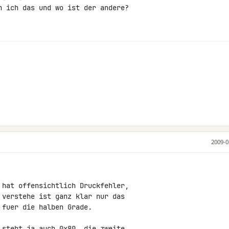
n ich das und wo ist der andere?

2009-0
 hat offensichtlich Druckfehler,

 verstehe ist ganz klar nur das

fuer die halben Grade.

 steht ja auch 0x80, die zweite
