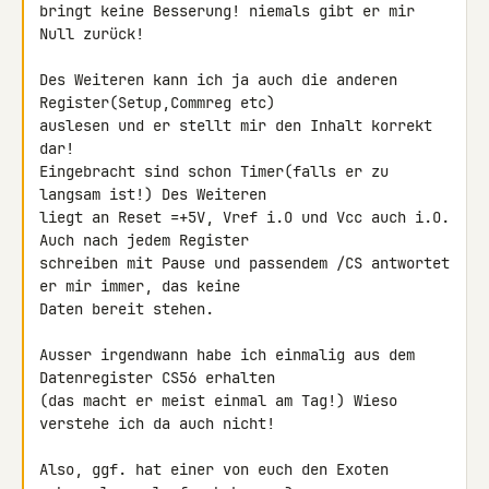
bringt keine Besserung! niemals gibt er mir 
Null zurück!

Des Weiteren kann ich ja auch die anderen 
Register(Setup,Commreg etc) 

auslesen und er stellt mir den Inhalt korrekt 
dar!

Eingebracht sind schon Timer(falls er zu 
langsam ist!) Des Weiteren 

liegt an Reset =+5V, Vref i.O und Vcc auch i.O. 
Auch nach jedem Register 

schreiben mit Pause und passendem /CS antwortet 
er mir immer, das keine 

Daten bereit stehen.

Ausser irgendwann habe ich einmalig aus dem 
Datenregister CS56 erhalten 

(das macht er meist einmal am Tag!) Wieso 
verstehe ich da auch nicht!

Also, ggf. hat einer von euch den Exoten 