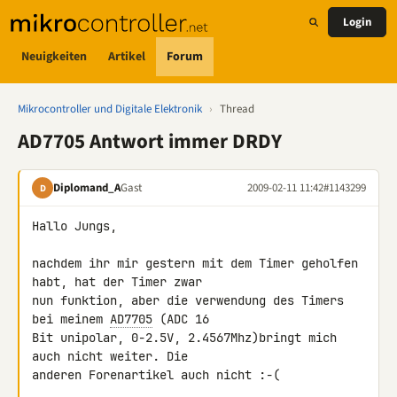
Login
Neuigkeiten
Artikel
Forum
Mikrocontroller und Digitale Elektronik
›
Thread
AD7705 Antwort immer DRDY
Diplomand_A
Gast
2009-02-11 11:42
#1143299
D
Hallo Jungs,

nachdem ihr mir gestern mit dem Timer geholfen 
habt, hat der Timer zwar 

nun funktion, aber die verwendung des Timers 
bei meinem 
AD7705
 (ADC 16 

Bit unipolar, 0-2.5V, 2.4567Mhz)bringt mich 
auch nicht weiter. Die 

anderen Forenartikel auch nicht :-(
