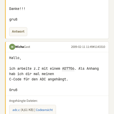
Danke!!!

gruß
Antwort
Micha
Gast
2009-02-11 11:49
#1143310
M
Hallo,

ich arbeite z.Z mit einem 
AD7706
. Als Anhang 
hab ich dir mal meinen 

C-Code für den ADC angehängt.

Gruß
Angehängte Dateien:
(4,61 KB) |
adc.c
Codeansicht