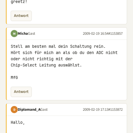
greetz!
Antwort
Micha
Gast
2009-02-19 16:54
#1153857
M
Stell am besten mal dein Schaltung rein.

Hört sich für mich an als ob du den ADC nicht 
oder nicht richtig mit der 

Chip-Select Leitung auswählst.

MfG
Antwort
Diplomand_A
Gast
2009-02-19 17:13
#1153872
D
Hallo,
