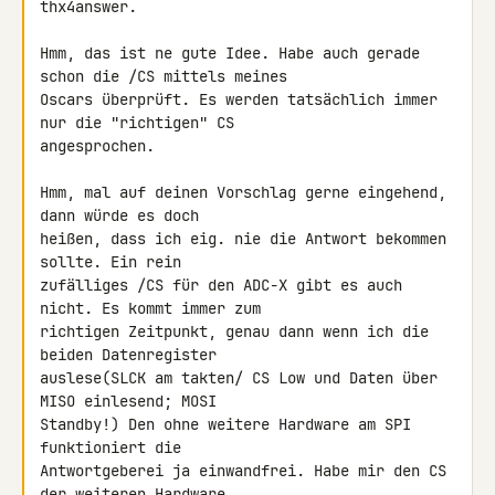
thx4answer.

Hmm, das ist ne gute Idee. Habe auch gerade 
schon die /CS mittels meines 

Oscars überprüft. Es werden tatsächlich immer 
nur die "richtigen" CS 

angesprochen.

Hmm, mal auf deinen Vorschlag gerne eingehend, 
dann würde es doch 

heißen, dass ich eig. nie die Antwort bekommen 
sollte. Ein rein 

zufälliges /CS für den ADC-X gibt es auch 
nicht. Es kommt immer zum 

richtigen Zeitpunkt, genau dann wenn ich die 
beiden Datenregister 

auslese(SLCK am takten/ CS Low und Daten über 
MISO einlesend; MOSI 

Standby!) Den ohne weitere Hardware am SPI 
funktioniert die 

Antwortgeberei ja einwandfrei. Habe mir den CS 
der weiteren Hardware 
