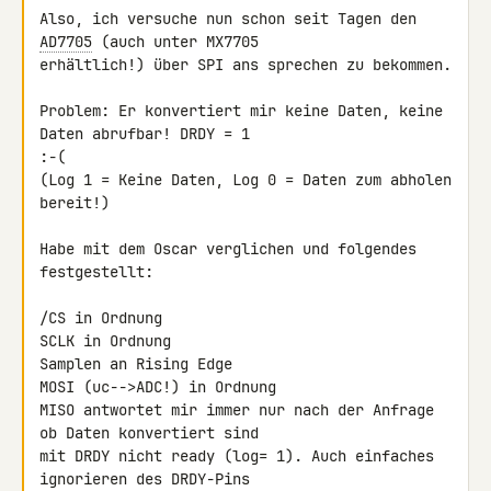
Also, ich versuche nun schon seit Tagen den 
AD7705
 (auch unter MX7705 

erhältlich!) über SPI ans sprechen zu bekommen.

Problem: Er konvertiert mir keine Daten, keine 
Daten abrufbar! DRDY = 1 

:-(

(Log 1 = Keine Daten, Log 0 = Daten zum abholen 
bereit!)

Habe mit dem Oscar verglichen und folgendes 
festgestellt:

/CS in Ordnung

SCLK in Ordnung

Samplen an Rising Edge

MOSI (uc-->ADC!) in Ordnung

MISO antwortet mir immer nur nach der Anfrage 
ob Daten konvertiert sind 

mit DRDY nicht ready (log= 1). Auch einfaches 
ignorieren des DRDY-Pins 
