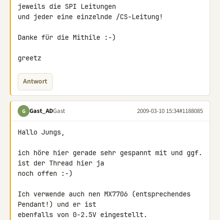
jeweils die SPI Leitungen 

und jeder eine einzelnde /CS-Leitung!

Danke für die Mithile :-)

greetz
Antwort
Gast_AD
Gast
2009-03-10 15:34
#1188085
G
Hallo Jungs,

ich höre hier gerade sehr gespannt mit und ggf. 
ist der Thread hier ja 

noch offen :-)

Ich verwende auch nen MX7706 (entsprechendes 
Pendant!) und er ist 

ebenfalls von 0-2.5V eingestellt.
