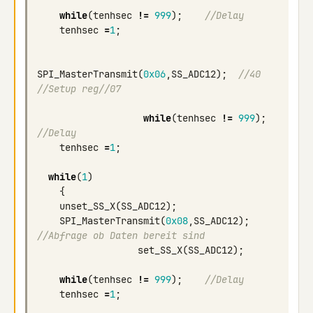
while
(
tenhsec
!=
999
);
//Delay
tenhsec
=
1
;
SPI_MasterTransmit
(
0x06
,
SS_ADC12
);
//40  
//Setup reg//07
while
(
tenhsec
!=
999
);
//Delay
tenhsec
=
1
;
while
(
1
)
{
unset_SS_X
(
SS_ADC12
);
SPI_MasterTransmit
(
0x08
,
SS_ADC12
);
//Abfrage ob Daten bereit sind                
set_SS_X
(
SS_ADC12
);
while
(
tenhsec
!=
999
);
//Delay
tenhsec
=
1
;