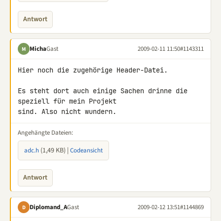
Antwort
Micha
Gast
2009-02-11 11:50
#1143311
M
Hier noch die zugehörige Header-Datei.

Es steht dort auch einige Sachen drinne die 
speziell für mein Projekt 

sind. Also nicht wundern.
Angehängte Dateien:
(1,49 KB) |
adc.h
Codeansicht
Antwort
Diplomand_A
Gast
2009-02-12 13:51
#1144869
D