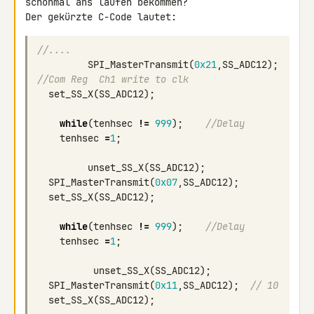
schonmal ans laufen bekommen?

//.... 
SPI_MasterTransmit
(
0x21
,
SS_ADC12
);
//Com Reg  Ch1 write to clk 
set_SS_X
(
SS_ADC12
);
while
(
tenhsec
!=
999
);
//Delay
tenhsec
=
1
;
unset_SS_X
(
SS_ADC12
);
SPI_MasterTransmit
(
0x07
,
SS_ADC12
);
set_SS_X
(
SS_ADC12
);
while
(
tenhsec
!=
999
);
//Delay
tenhsec
=
1
;
unset_SS_X
(
SS_ADC12
);
SPI_MasterTransmit
(
0x11
,
SS_ADC12
);
// 10
set_SS_X
(
SS_ADC12
);