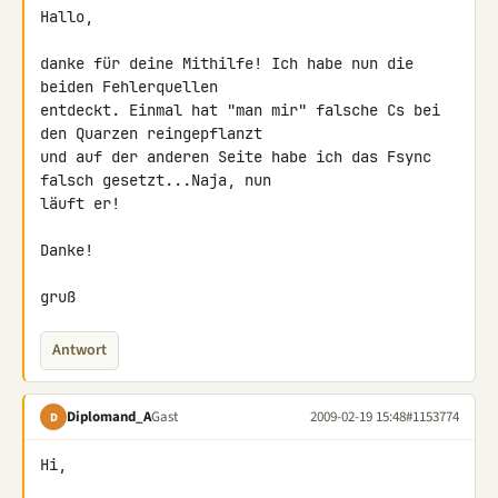
Hallo,

danke für deine Mithilfe! Ich habe nun die 
beiden Fehlerquellen 

entdeckt. Einmal hat "man mir" falsche Cs bei 
den Quarzen reingepflanzt 

und auf der anderen Seite habe ich das Fsync 
falsch gesetzt...Naja, nun 

läuft er!

Danke!

gruß
Antwort
Diplomand_A
Gast
2009-02-19 15:48
#1153774
D
Hi,
