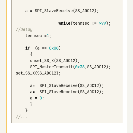
a
=
SPI_SlaveReceive
(
SS_ADC12
);
while
(
tenhsec
!=
999
);
//Delay
tenhsec
=
1
;
if
(
a
==
0x08
)
{
unset_SS_X
(
SS_ADC12
);
SPI_MasterTransmit
(
0x38
,
SS_ADC12
);
set_SS_X
(
SS_ADC12
);
a
=
SPI_SlaveReceive
(
SS_ADC12
);
a
=
SPI_SlaveReceive
(
SS_ADC12
);
a
=
0
;
}
}
//...