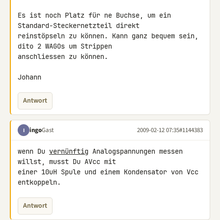
Es ist noch Platz für ne Buchse, um ein 
Standard-Steckernetzteil direkt 

reinstöpseln zu können. Kann ganz bequem sein, 
dito 2 WAGOs um Strippen 

anschliessen zu können.

Johann
Antwort
ingo
Gast
2009-02-12 07:35
#1144383
I
wenn Du 
vernünftig
 Analogspannungen messen 
willst, musst Du AVcc mit 

einer 10uH Spule und einem Kondensator von Vcc 
entkoppeln.
Antwort