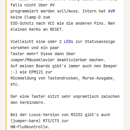
falls nicht über HV 

programmiert werden soll/muss. Intern hat 
AVR
keine Clamp-D zum 

ESD-Schutz nach VCC wie die anderen Pins. Nen 
kleinen KerKo an RESET.

Vielleicht eine oder 2 
LED
s zur Statusanzeige 
vorsehen und ein paar 

Taster mehr? Diese dann über 
Jumper/Mäuseklavier deaktivierbar machen. 

Auf meinen Boards gibt's immer auch nen Beeper 
:-) wie EPM121 zur 

Rückmeldung von Tastendrucken, Morse-Ausgabe, 
etc.

Der eine Taster sitzt sehr unpraktisch zwischen 
den Verbindern.

Bei der Luxus-Version von RS232 gibt's auch 
(jumper-bare) RTS/CTS zur 

HW-Flußkontrolle.
