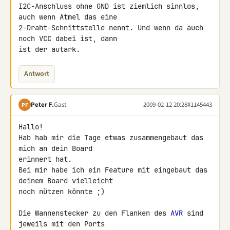
I2C-Anschluss ohne GND ist ziemlich sinnlos, 
auch wenn Atmel das eine 

2-Draht-Schnittstelle nennt. Und wenn da auch 
noch VCC dabei ist, dann 

ist der autark.
Antwort
Peter F.
Gast
2009-02-12 20:28
#1145443
PF
Hallo!

Hab hab mir die Tage etwas zusammengebaut das 
mich an dein Board 

erinnert hat.

Bei mir habe ich ein Feature mit eingebaut das 
deinem Board vielleicht 

noch nützen könnte ;)

Die Wannenstecker zu den Flanken des 
AVR
 sind 
jeweils mit den Ports 
