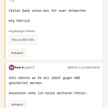
:-/

Vielen Dank schon mal für euer Antworten

mfg Patrick
Angehängte Dateien:
(682 KB)
files.zip
Antwort
Pete K.
(pete77)
2009-02-11 21:16
#1144178
PK
AVCC könnte an 5V mit 100nF gegen GND 
geschaltet werden.

Ansonsten sehe ich keine weiteren Fehler.
Antwort