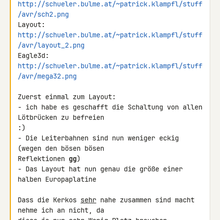
http://schueler.bulme.at/~patrick.klampfl/stuff
/avr/sch2.png
Layout: 
http://schueler.bulme.at/~patrick.klampfl/stuff
/avr/layout_2.png
Eagle3d: 
http://schueler.bulme.at/~patrick.klampfl/stuff
/avr/mega32.png
Zuerst einmal zum Layout:

- ich habe es geschafft die Schaltung von allen 
Lötbrücken zu befreien 

:)

- Die Leiterbahnen sind nun weniger eckig 
(wegen den bösen bösen 

Reflektionen 
gg
)

- Das Layout hat nun genau die größe einer 
halben Europaplatine

Dass die Kerkos 
sehr
 nahe zusammen sind macht 
nehme ich an nicht, da 
