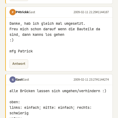
P4trickk
Gast
2009-02-11 21:29
#1144187
P
Danke, hab ich gleich mal umgesetzt.

Freu mich schon darauf wenn die Bauteile da 
sind, dann kanns los gehen 

:)

mfg Patrick
Antwort
Gast
Gast
2009-02-11 23:27
#1144274
G
alle Brücken lassen sich umgehen/verhindern :)

oben:

links: einfach; mitte: einfach; rechts: 
schwierig
