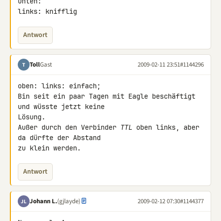
unten:

links: knifflig
Antwort
Toll
Gast
2009-02-11 23:51
#1144296
T
oben: links: einfach;

Bin seit ein paar Tagen mit Eagle beschäftigt 
und wüsste jetzt keine 

Lösung.

Außer durch den Verbinder 
TTL
 oben links, aber 
da dürfte der Abstand 

zu klein werden.
Antwort
Johann L.
(gjlayde)
2009-02-12 07:30
#1144377
JL