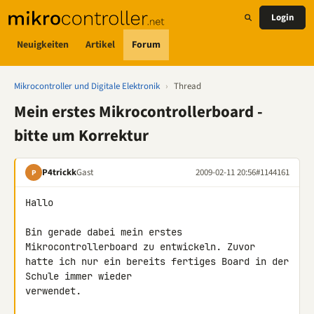
Login
Neuigkeiten
Artikel
Forum
Mikrocontroller und Digitale Elektronik
›
Thread
Mein erstes Mikrocontrollerboard -
bitte um Korrektur
P4trickk
Gast
2009-02-11 20:56
#1144161
P
Hallo

Bin gerade dabei mein erstes 
Mikrocontrollerboard zu entwickeln. Zuvor 

hatte ich nur ein bereits fertiges Board in der 
Schule immer wieder 

verwendet.
