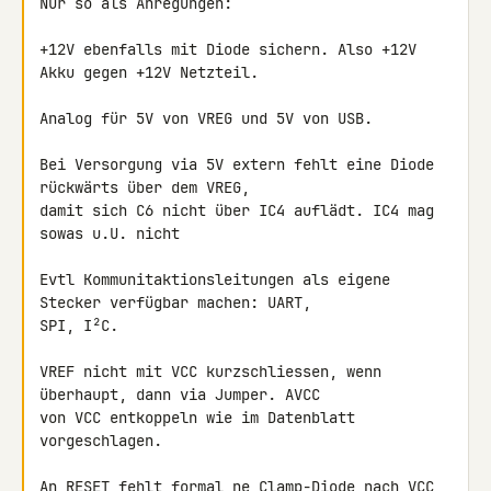
Nur so als Anregungen:

+12V ebenfalls mit Diode sichern. Also +12V 
Akku gegen +12V Netzteil.

Analog für 5V von VREG und 5V von USB.

Bei Versorgung via 5V extern fehlt eine Diode 
rückwärts über dem VREG, 

damit sich C6 nicht über IC4 auflädt. IC4 mag 
sowas u.U. nicht

Evtl Kommunitaktionsleitungen als eigene 
Stecker verfügbar machen: UART, 

SPI, I²C.

VREF nicht mit VCC kurzschliessen, wenn 
überhaupt, dann via Jumper. AVCC 

von VCC entkoppeln wie im Datenblatt 
vorgeschlagen.

An RESET fehlt formal ne Clamp-Diode nach VCC, 