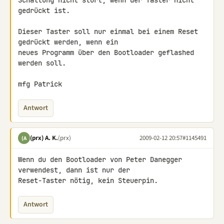
Schaltung nicht stört, wenn der Taster nicht 
gedrückt ist.

Dieser Taster soll nur einmal bei einem Reset 
gedrückt werden, wenn ein 

neues Programm über den Bootloader geflashed 
werden soll.

mfg Patrick
Antwort
(prx) A. K.
(prx)
2009-02-12 20:57
#1145491
(A
Wenn du den Bootloader von Peter Danegger 
verwendest, dann ist nur der 

Reset-Taster nötig, kein Steuerpin.
Antwort