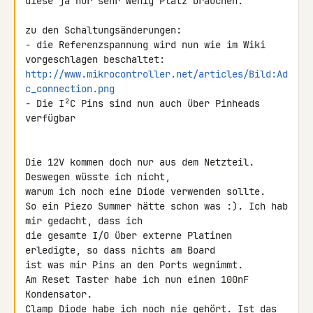
diese ja nur sehr Wenig Platz brauchen.

zu den Schaltungsänderungen:

- die Referenzspannung wird nun wie im Wiki 
http://www.mikrocontroller.net/articles/Bild:Ad
c_connection.png
- Die I²C Pins sind nun auch über Pinheads 
verfügbar

Die 12V kommen doch nur aus dem Netzteil. 
Deswegen wüsste ich nicht, 

warum ich noch eine Diode verwenden sollte.

So ein Piezo Summer hätte schon was :). Ich hab 
mir gedacht, dass ich 

die gesamte I/O über externe Platinen 
erledigte, so dass nichts am Board 

ist was mir Pins an den Ports wegnimmt.

Am Reset Taster habe ich nun einen 100nF 
Kondensator.

Clamp Diode habe ich noch nie gehört. Ist das 