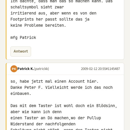
Ich dachte, dass man das so machen kann. Das 
schaltsymbol sieht zwar 

irritierend aus, aber wenn es von den 
Footprints her passt sollte das ja 

keine Probleme bereiten.

mfg Patrick
Antwort
Patrick K.
(patrickk)
2009-02-12 20:55
#1145487
PK
so, habe jetzt mal einen Account hier.

Danke Peter F. Vielleicht werde ich das noch 
einbauen.

Das mit dem Taster ist wohl doch ein Blödsinn, 
aber wie kann ich denn 

einen Taster an D6 machen,wo der Pullup 
Widerstand der nachfolgenden 
