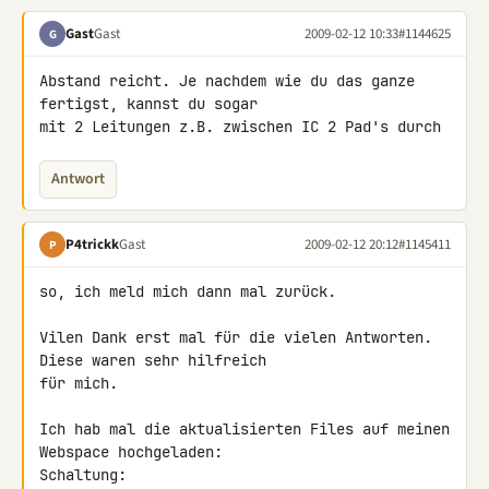
Gast
Gast
2009-02-12 10:33
#1144625
G
Abstand reicht. Je nachdem wie du das ganze 
fertigst, kannst du sogar 

mit 2 Leitungen z.B. zwischen IC 2 Pad's durch
Antwort
P4trickk
Gast
2009-02-12 20:12
#1145411
P
so, ich meld mich dann mal zurück.

Vilen Dank erst mal für die vielen Antworten. 
Diese waren sehr hilfreich 

für mich.

Ich hab mal die aktualisierten Files auf meinen 
Webspace hochgeladen:

Schaltung: 