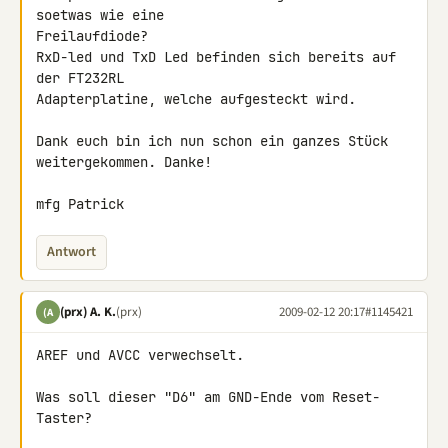
soetwas wie eine 

Freilaufdiode?

RxD-led und TxD Led befinden sich bereits auf 
der FT232RL 

Adapterplatine, welche aufgesteckt wird.

Dank euch bin ich nun schon ein ganzes Stück 
weitergekommen. Danke!

mfg Patrick
Antwort
(prx) A. K.
(prx)
2009-02-12 20:17
#1145421
(A
AREF und AVCC verwechselt.

Was soll dieser "D6" am GND-Ende vom Reset-
Taster?
