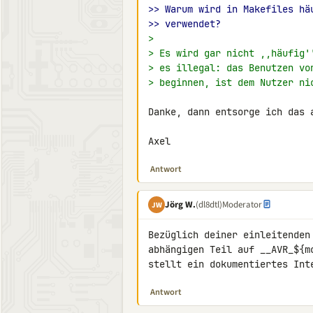
>> Warum wird in Makefiles hä
>> verwendet?
>
> Es wird gar nicht ,,häufig'
> es illegal: das Benutzen vo
> beginnen, ist dem Nutzer ni
Danke, dann entsorge ich das 
Axel
Antwort
Jörg W.
(dl8dtl)
Moderator
JW
Bezüglich deiner einleitenden
abhängigen Teil auf __AVR_${m
stellt ein dokumentiertes Int
Antwort