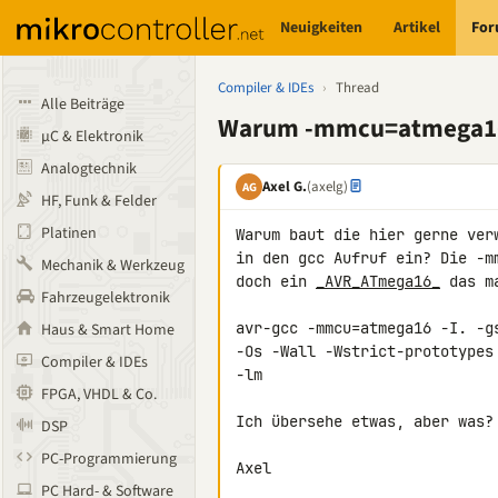
Neuigkeiten
Artikel
Fo
Compiler & IDEs
›
Thread
Alle Beiträge
Warum -mmcu=atmega16
µC & Elektronik
Analogtechnik
Axel G.
(axelg)
AG
HF, Funk & Felder
Platinen
Warum baut die hier gerne ver
in den gcc Aufruf ein? Die -m
Mechanik & Werkzeug
doch ein 
_AVR_ATmega16_
 das m
Fahrzeugelektronik
avr-gcc -mmcu=atmega16 -I. -g
Haus & Smart Home
-Os -Wall -Wstrict-prototypes
Compiler & IDEs
-lm

FPGA, VHDL & Co.
Ich übersehe etwas, aber was?

DSP
PC-Programmierung
Axel
PC Hard- & Software