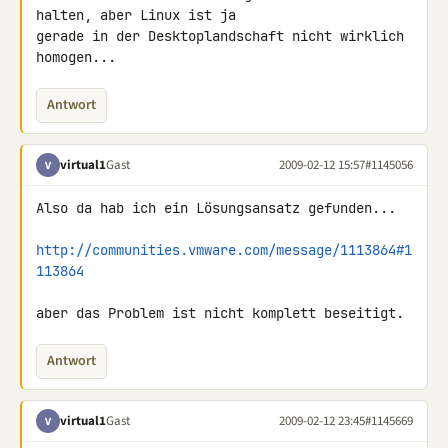
halten, aber Linux ist ja 

gerade in der Desktoplandschaft nicht wirklich 
homogen...
Antwort
virtual1
Gast
2009-02-12 15:57
#1145056
V
Also da hab ich ein Lösungsansatz gefunden...

http://communities.vmware.com/message/1113864#1
113864
aber das Problem ist nicht komplett beseitigt.
Antwort
virtual1
Gast
2009-02-12 23:45
#1145669
V