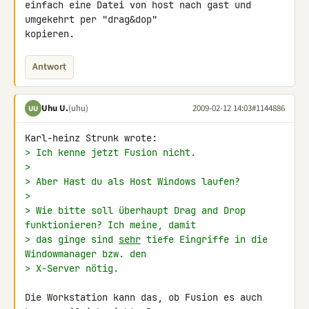
einfach eine Datei von host nach gast und 
umgekehrt per "drag&dop" 

kopieren.
Antwort
Uhu U.
(uhu)
2009-02-12 14:03
#1144886
UU
> Ich kenne jetzt Fusion nicht.
>
> Aber Hast du als Host Windows laufen?
>
> Wie bitte soll überhaupt Drag and Drop 
funktionieren? Ich meine, damit
> das ginge sind 
sehr
 tiefe Eingriffe in die 
Windowmanager bzw. den
> X-Server nötig.
Die Workstation kann das, ob Fusion es auch 