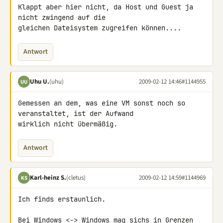
Klappt aber hier nicht, da Host und Guest ja 
nicht zwingend auf die 

gleichen Dateisystem zugreifen können....
Antwort
Uhu U.
(uhu)
2009-02-12 14:46
#1144955
UU
Gemessen an dem, was eine VM sonst noch so 
veranstaltet, ist der Aufwand 

wirklich nicht übermäßig.
Antwort
Karl-heinz S.
(cletus)
2009-02-12 14:59
#1144969
KS
Ich finds erstaunlich.

Bei Windows <-> Windows mag sichs in Grenzen 