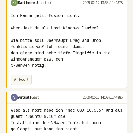
Karl-heinz S.
(cletus)
2009-02-12 13:58
#1144878
KS
Ich kenne jetzt Fusion nicht.

Aber Hast du als Host Windows laufen?

Wie bitte soll überhaupt Drag and Drop 
funktionieren? Ich meine, damit 

das ginge sind 
sehr
 tiefe Eingriffe in die 
Windowmanager bzw. den 

X-Server nötig.
Antwort
virtual1
Gast
2009-02-12 14:03
#1144885
V
Also als host habe ich "Mac OSX 10.5.6" und als 
guest "Ubuntu 8.10" die 

Installation der VMware-Tools hat auch 
geklappt, nur kann ich nicht 
