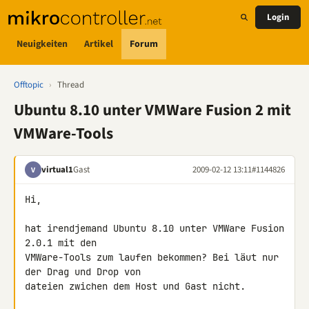
Login
Neuigkeiten
Artikel
Forum
Offtopic
›
Thread
Ubuntu 8.10 unter VMWare Fusion 2 mit
VMWare-Tools
virtual1
Gast
2009-02-12 13:11
#1144826
V
Hi,

hat irendjemand Ubuntu 8.10 unter VMWare Fusion 
2.0.1 mit den 

VMWare-Tools zum laufen bekommen? Bei läut nur 
der Drag und Drop von 

dateien zwichen dem Host und Gast nicht.
