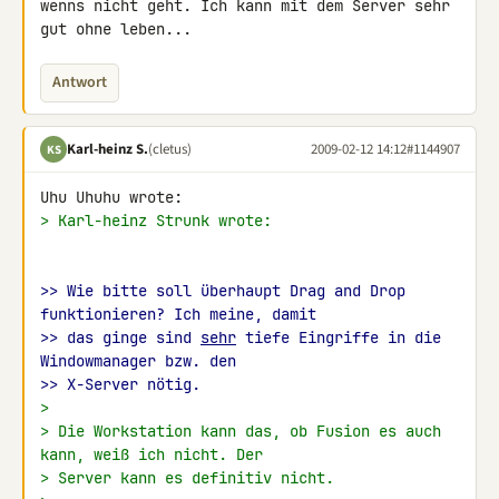
wenns nicht geht. Ich kann mit dem Server sehr 
gut ohne leben...
Antwort
Karl-heinz S.
(cletus)
2009-02-12 14:12
#1144907
KS
> Karl-heinz Strunk wrote:
>> Wie bitte soll überhaupt Drag and Drop 
funktionieren? Ich meine, damit
>> das ginge sind 
sehr
 tiefe Eingriffe in die 
Windowmanager bzw. den
>> X-Server nötig.
>
> Die Workstation kann das, ob Fusion es auch 
kann, weiß ich nicht. Der
> Server kann es definitiv nicht.