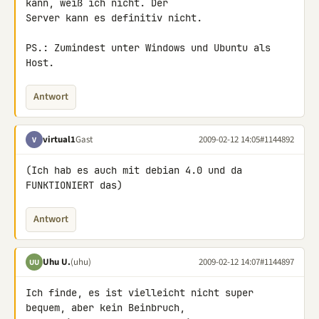
kann, weiß ich nicht. Der 

Server kann es definitiv nicht.

PS.: Zumindest unter Windows und Ubuntu als 
Host.
Antwort
virtual1
Gast
2009-02-12 14:05
#1144892
V
(Ich hab es auch mit debian 4.0 und da 
FUNKTIONIERT das)
Antwort
Uhu U.
(uhu)
2009-02-12 14:07
#1144897
UU
Ich finde, es ist vielleicht nicht super 
bequem, aber kein Beinbruch, 
