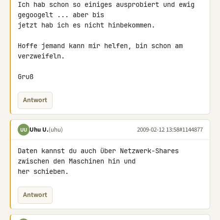
Ich hab schon so einiges ausprobiert und ewig 
gegoogelt ... aber bis 

jetzt hab ich es nicht hinbekommen.

Hoffe jemand kann mir helfen, bin schon am 
verzweifeln.

Gruß
Antwort
Uhu U.
(uhu)
2009-02-12 13:58
#1144877
UU
Daten kannst du auch über Netzwerk-Shares 
zwischen den Maschinen hin und 

her schieben.
Antwort