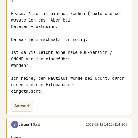
>
Krass. Also mit einfach Sachen (Texte und so) 
wusste ich das. Aber bei 

Dateien - Wahnsinn.

Da war Gehirnschmalz für nötig.

Ist da vielleicht eine neue KDE-Version / 
GNOME-Version eingeführt 

worden?

Ich meine, der Nautilus wurde bei Ubuntu durch 
einen anderen Filemanager 

eingetauscht.
Antwort
virtual1
Gast
2009-02-12 14:12
#1144908
V
hmmm...
