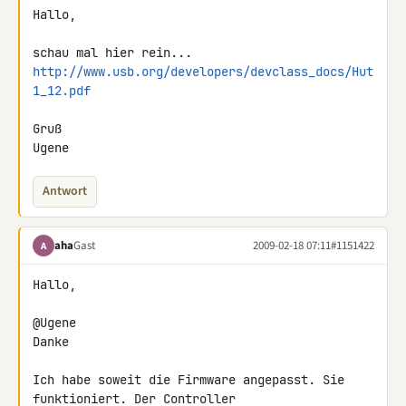
Hallo,

http://www.usb.org/developers/devclass_docs/Hut
1_12.pdf
Gruß

Ugene
Antwort
aha
Gast
2009-02-18 07:11
#1151422
A
Hallo,

@Ugene

Danke

Ich habe soweit die Firmware angepasst. Sie 
funktioniert. Der Controller 
