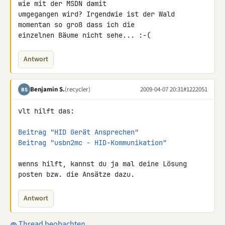
wie mit der MSDN damit 

umgegangen wird? Irgendwie ist der Wald 
momentan so groß dass ich die 

einzelnen Bäume nicht sehe... :-(
Antwort
Benjamin S.
(recycler)
2009-04-07 20:31
#1222051
BS
vlt hilft das:

Beitrag "HID Gerät Ansprechen"
Beitrag "usbn2mc - HID-Kommunikation"
wenns hilft, kannst du ja mal deine Lösung 
posten bzw. die Ansätze dazu.
Antwort
Thread beobachten