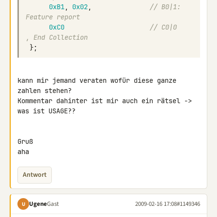
0xB1
,
0x02
,
// B0|1:   
Feature report
0xC0
// C0|0    
, End Collection
};
kann mir jemand veraten wofür diese ganze 
zahlen stehen?

Kommentar dahinter ist mir auch ein rätsel -> 
was ist USAGE??

Gruß

aha
Antwort
Ugene
Gast
2009-02-16 17:08
#1149346
U