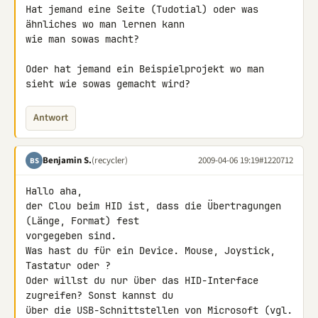
Hat jemand eine Seite (Tudotial) oder was 
ähnliches wo man lernen kann 

wie man sowas macht?

Oder hat jemand ein Beispielprojekt wo man 
sieht wie sowas gemacht wird?
Antwort
Benjamin S.
(recycler)
2009-04-06 19:19
#1220712
BS
Hallo aha,

der Clou beim HID ist, dass die Übertragungen 
(Länge, Format) fest 

vorgegeben sind.

Was hast du für ein Device. Mouse, Joystick, 
Tastatur oder ?

Oder willst du nur über das HID-Interface 
zugreifen? Sonst kannst du 

über die USB-Schnittstellen von Microsoft (vgl. 