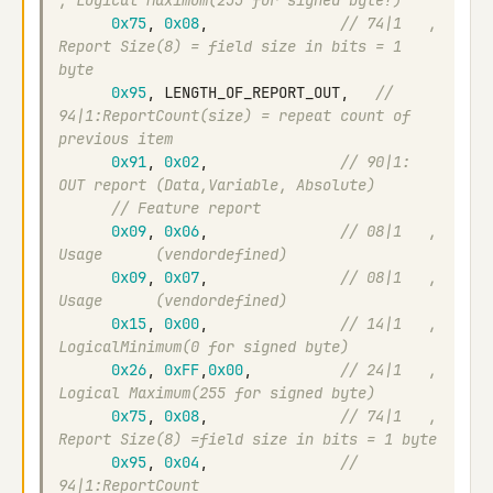
, Logical Maximum(255 for signed byte?)
0x75
,
0x08
,
// 74|1   , 
Report Size(8) = field size in bits = 1 
byte
0x95
,
LENGTH_OF_REPORT_OUT
,
// 
94|1:ReportCount(size) = repeat count of 
previous item
0x91
,
0x02
,
// 90|1: 
OUT report (Data,Variable, Absolute)
// Feature report
0x09
,
0x06
,
// 08|1   , 
Usage      (vendordefined)
0x09
,
0x07
,
// 08|1   , 
Usage      (vendordefined)
0x15
,
0x00
,
// 14|1   , 
LogicalMinimum(0 for signed byte)
0x26
,
0xFF
,
0x00
,
// 24|1   , 
Logical Maximum(255 for signed byte)
0x75
,
0x08
,
// 74|1   , 
Report Size(8) =field size in bits = 1 byte
0x95
,
0x04
,
// 
94|1:ReportCount