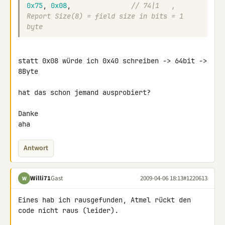
0x75
,
0x08
,
// 74|1   , 
Report Size(8) = field size in bits = 1 
byte
statt 0x08 würde ich 0x40 schreiben -> 64bit -> 
8Byte

hat das schon jemand ausprobiert?

Danke

aha
Antwort
Willi71
Gast
2009-04-06 18:13
#1220613
W
Eines hab ich rausgefunden, Atmel rückt den 
code nicht raus (leider).
