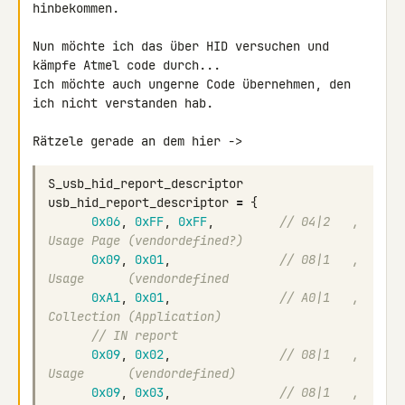
hinbekommen.

Nun möchte ich das über HID versuchen und 
kämpfe Atmel code durch...

Ich möchte auch ungerne Code übernehmen, den 
ich nicht verstanden hab.

S_usb_hid_report_descriptor
usb_hid_report_descriptor
=
{
0x06
,
0xFF
,
0xFF
,
// 04|2   , 
Usage Page (vendordefined?)
0x09
,
0x01
,
// 08|1   , 
Usage      (vendordefined
0xA1
,
0x01
,
// A0|1   , 
Collection (Application)
// IN report
0x09
,
0x02
,
// 08|1   , 
Usage      (vendordefined)
0x09
,
0x03
,
// 08|1   , 