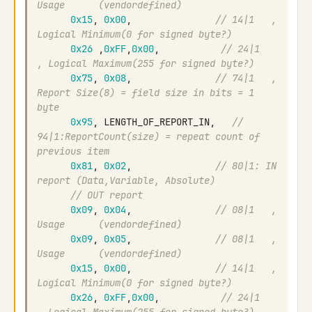
Usage      (vendordefined)
0x15
,
0x00
,
// 14|1   , 
Logical Minimum(0 for signed byte?)
0x26
,
0xFF
,
0x00
,
// 24|1   
, Logical Maximum(255 for signed byte?)
0x75
,
0x08
,
// 74|1   , 
Report Size(8) = field size in bits = 1 
byte
0x95
,
LENGTH_OF_REPORT_IN
,
// 
94|1:ReportCount(size) = repeat count of 
previous item
0x81
,
0x02
,
// 80|1: IN 
report (Data,Variable, Absolute)
// OUT report
0x09
,
0x04
,
// 08|1   , 
Usage      (vendordefined)
0x09
,
0x05
,
// 08|1   , 
Usage      (vendordefined)
0x15
,
0x00
,
// 14|1   , 
Logical Minimum(0 for signed byte?)
0x26
,
0xFF
,
0x00
,
// 24|1   