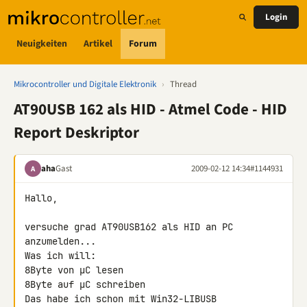
Login
Neuigkeiten
Artikel
Forum
Mikrocontroller und Digitale Elektronik
›
Thread
AT90USB 162 als HID - Atmel Code - HID
Report Deskriptor
aha
Gast
2009-02-12 14:34
#1144931
A
Hallo,

versuche grad AT90USB162 als HID an PC 
anzumelden...

Was ich will:

8Byte von µC lesen

8Byte auf µC schreiben

Das habe ich schon mit Win32-LIBUSB 