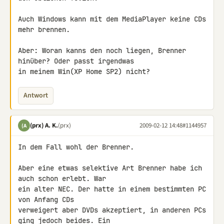
Auch Windows kann mit dem MediaPlayer keine CDs 
mehr brennen.

Aber: Woran kanns den noch liegen, Brenner 
hinüber? Oder passt irgendwas 

in meinem Win(XP Home SP2) nicht?
Antwort
(prx) A. K.
(prx)
2009-02-12 14:48
#1144957
(A
In dem Fall wohl der Brenner.

Aber eine etwas selektive Art Brenner habe ich 
auch schon erlebt. War 

ein alter NEC. Der hatte in einem bestimmten PC 
von Anfang CDs 

verweigert aber DVDs akzeptiert, in anderen PCs 
ging jedoch beides. Ein 
