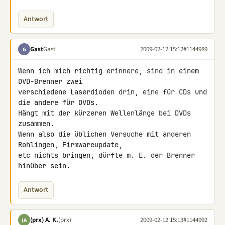
Antwort
Gast
Gast
2009-02-12 15:12
#1144989
G
Wenn ich mich richtig erinnere, sind in einem 
DVD-Brenner zwei 

verschiedene Laserdioden drin, eine für CDs und 
die andere für DVDs. 

Hängt mit der kürzeren Wellenlänge bei DVDs 
zusammen.

Wenn also die üblichen Versuche mit anderen 
Rohlingen, Firmwareupdate, 

etc nichts bringen, dürfte m. E. der Brenner 
hinüber sein.
Antwort
(prx) A. K.
(prx)
2009-02-12 15:13
#1144992
(A