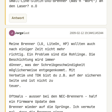
Small-Line-SlotIn-DVD-Brenner (was'n "Wort") an 
den Laser? o.O
Antwort
Jorge
Gast
2009-02-12 19:34
#1145344
J
Meine Brenner (LG, LiteOn, HP) wollten auch 
nach einiger Zeit nicht mehr 

richtig. Ein Problem sind die Rohlinge. Die 
Beschichtung wird immer 

dünner, was der Schreibgeschwindigkeit 
möglicherweise entgegenkommt. Mit 

Verbatim und TDK bist du z.B. auf der sicheren 
Seite und ist nicht zu 

teuer.

Oftmals - ausser bei den NEC-Brennern - half 
ein Firmware Update dem 

Brenner wieder auf die Sprünge. Ich vermute 