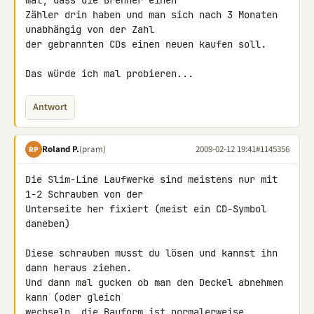
mal, dass die Brenner einen 

Zähler drin haben und man sich nach 3 Monaten 
unabhängig von der Zahl 

der gebrannten CDs einen neuen kaufen soll.

Das würde ich mal probieren...
Antwort
Roland P.
(pram)
2009-02-12 19:41
#1145356
RP
Die Slim-Line Laufwerke sind meistens nur mit 
1-2 Schrauben von der 

Unterseite her fixiert (meist ein CD-Symbol 
daneben)

Diese schrauben musst du lösen und kannst ihn 
dann heraus ziehen.

Und dann mal gucken ob man den Deckel abnehmen 
kann (oder gleich 

wechseln, die Bauform ist normalerweise 