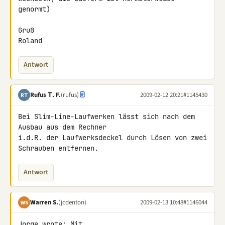
genormt)

Gruß

Roland
Antwort
Rufus Τ. F.
(rufus)
2009-02-12 20:21
#1145430
RΤ
Bei Slim-Line-Laufwerken lässt sich nach dem 
Ausbau aus dem Rechner 

i.d.R. der Laufwerksdeckel durch Lösen von zwei 
Schrauben entfernen.
Antwort
Warren S.
(jcdenton)
2009-02-13 10:48
#1146044
WS