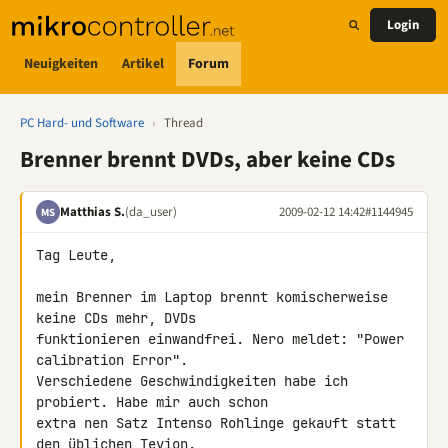
Login
Neuigkeiten
Artikel
Forum
PC Hard- und Software
›
Thread
Brenner brennt DVDs, aber keine CDs
Matthias S.
(da_user)
2009-02-12 14:42
#1144945
MS
Tag Leute,

mein Brenner im Laptop brennt komischerweise 
keine CDs mehr, DVDs 

funktionieren einwandfrei. Nero meldet: "Power 
calibration Error". 

Verschiedene Geschwindigkeiten habe ich 
probiert. Habe mir auch schon 

extra nen Satz Intenso Rohlinge gekauft statt 
den üblichen Tevion.
