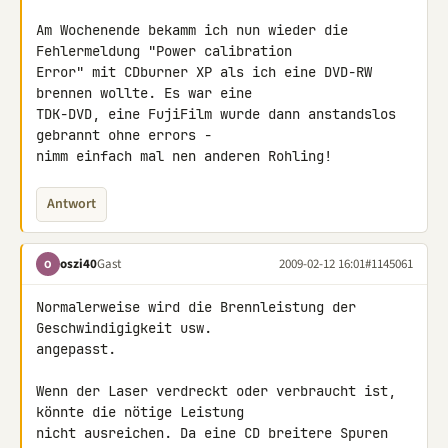
Am Wochenende bekamm ich nun wieder die 
Fehlermeldung "Power calibration 

Error" mit CDburner XP als ich eine DVD-RW 
brennen wollte. Es war eine 

TDK-DVD, eine FujiFilm wurde dann anstandslos 
gebrannt ohne errors - 

nimm einfach mal nen anderen Rohling!
Antwort
oszi40
Gast
2009-02-12 16:01
#1145061
O
Normalerweise wird die Brennleistung der 
Geschwindigigkeit usw. 

angepasst.

Wenn der Laser verdreckt oder verbraucht ist, 
könnte die nötige Leistung 

nicht ausreichen. Da eine CD breitere Spuren 