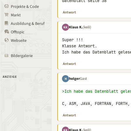
datenblatt seite 38
Projekte & Code
Antwort
Markt
Ausbildung & Beruf
Klaus K.
(keili)
KK
Offtopic
Super !!!

Webseite
Klasse Antwort.

Ich habe das Datenblatt geles
Bildergalerie
Antwort
ANZEIGE
holger
Gast
H
>Ich habe das Datenblatt gele
C, ASM, JAVA, FORTRAN, FORTH,
Antwort
Klaus K.
(keili)
KK