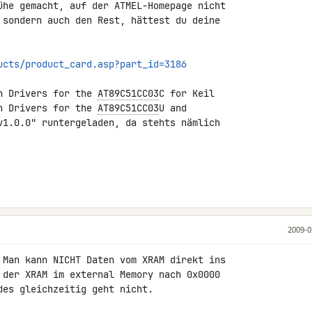
ühe gemacht, auf der ATMEL-Homepage nicht 

 sondern auch den Rest, hättest du deine 

ucts/product_card.asp?part_id=3186
h Drivers for the 
AT89C51CC03
C for Keil 

h Drivers for the 
AT89C51CC03
U and 

v1.0.0" runtergeladen, da stehts nämlich 

2009-0
 Man kann NICHT Daten vom XRAM direkt ins 

 der XRAM im external Memory nach 0x0000 

es gleichzeitig geht nicht.
