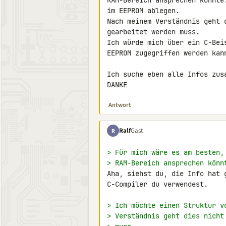
RAM-Bereich ansprechen könnte
im EEPROM ablegen.

Nach meinem Verständnis geht 
gearbeitet werden muss.

Ich würde mich über ein C-Bei
EEPROM zugegriffen werden kann
Ich suche eben alle Infos zusa
DANKE
Antwort
Ralf
Gast
R
> Für mich wäre es am besten,
> RAM-Bereich ansprechen könn
Aha, siehst du, die Info hat 
C-Compiler du verwendest.

> Ich möchte einen Struktur v
> Verständnis geht dies nicht