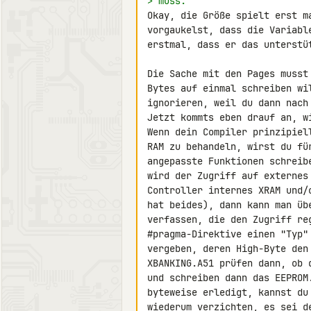
> muss.
Okay, die Größe spielt erst m
vorgaukelst, dass die Variabl
erstmal, dass er das unterstüt
Die Sache mit den Pages musst
Bytes auf einmal schreiben wi
ignorieren, weil du dann nach
Jetzt kommts eben drauf an, w
Wenn dein Compiler prinzipiel
RAM zu behandeln, wirst du fü
angepasste Funktionen schreib
wird der Zugriff auf externes
Controller internes XRAM und/
hat beides), dann kann man üb
verfassen, die den Zugriff re
#pragma-Direktive einen "Typ"
vergeben, deren High-Byte den
XBANKING.A51 prüfen dann, ob 
und schreiben dann das EEPROM
byteweise erledigt, kannst du
wiederum verzichten, es sei d