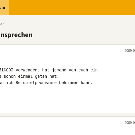
rum
ead
ansprechen
2009-0
51CC03 verwenden. Hat jemand von euch ein 

 schon einmal getan hat.

wo ich Beispielprogramme bekommen kann.

2009-0