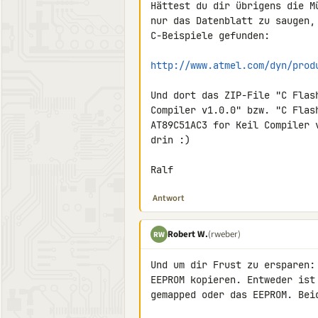
Hättest du dir übrigens die M
nur das Datenblatt zu saugen,
C-Beispiele gefunden:

http://www.atmel.com/dyn/prod
Und dort das ZIP-File "C Flas
Compiler v1.0.0" bzw. "C Flas
AT89C51AC3 for Keil Compiler 
drin :)

Ralf
Antwort
Robert W.
(rweber)
RW
Und um dir Frust zu ersparen:
EEPROM kopieren. Entweder ist
gemapped oder das EEPROM. Beid