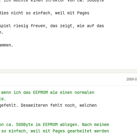
. Ich möchte einen Struktur von ca. 500Byte 

dies nicht so einfach, weil mit Pages 

spiel riesig freuen, das zeigt, wie auf das 

.

mmen.

2009-0
 wenn ich das EEPROM wie einen normalen
te.
gefehlt. Desweiteren fehlt noch, welchen 

on ca. 500Byte im EEPROM ablegen. Nach meinem
 so einfach, weil mit Pages gearbeitet werden