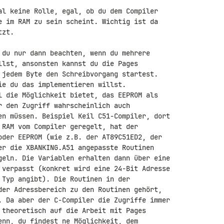
al keine Rolle, egal, ob du dem Compiler 

e im RAM zu sein scheint. Wichtig ist da 

zt.

 du nur dann beachten, wenn du mehrere 

llst, ansonsten kannst du die Pages 

 jedem Byte den Schreibvorgang startest. 

ie du das implementieren willst.

l die Möglichkeit bietet, das EEPROM als 

r den Zugriff wahrscheinlich auch 

en müssen. Beispiel Keil C51-Compiler, dort 

 RAM vom Compiler geregelt, hat der 

oder EEPROM (wie z.B. der AT89C51ED2, der 

er die XBANKING.A51 angepasste Routinen 

geln. Die Variablen erhalten dann über eine 

 verpasst (konkret wird eine 24-Bit Adresse 

 Typ angibt). Die Routinen in der 

der Adressbereich zu den Routinen gehört, 

. Da aber der C-Compiler die Zugriffe immer 

 theoretisch auf die Arbeit mit Pages 

enn, du findest ne Möglichkeit, dem 
