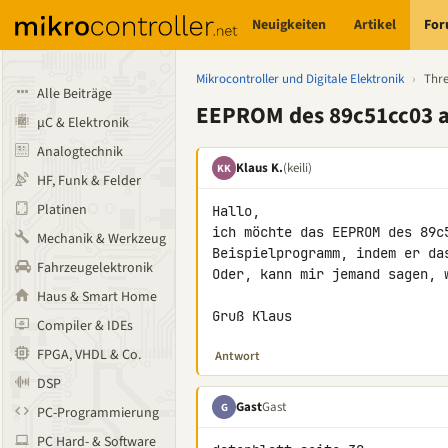
Neuigkeiten
Artikel
Fo
Mikrocontroller und Digitale Elektronik
›
Thr
Alle Beiträge
EEPROM des 89c51cc03 
µC & Elektronik
Analogtechnik
Klaus K.
(keili)
KK
HF, Funk & Felder
Platinen
Hallo,

ich möchte das EEPROM des 89c
Mechanik & Werkzeug
Beispielprogramm, indem er das
Fahrzeugelektronik
Oder, kann mir jemand sagen, 
Haus & Smart Home
Gruß Klaus
Compiler & IDEs
FPGA, VHDL & Co.
Antwort
DSP
Gast
Gast
G
PC-Programmierung
PC Hard- & Software