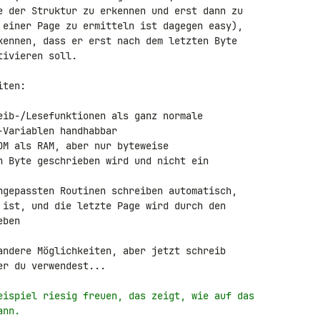
e der Struktur zu erkennen und erst dann zu 

 einer Page zu ermitteln ist dagegen easy), 

kennen, dass er erst nach dem letzten Byte 

ivieren soll.

ten:

eib-/Lesefunktionen als ganz normale 

Variablen handhabbar

OM als RAM, aber nur byteweise 

n Byte geschrieben wird und nicht ein 

ngepassten Routinen schreiben automatisch, 

 ist, und die letzte Page wird durch den 

ben

andere Möglichkeiten, aber jetzt schreib 

r du verwendest...

eispiel riesig freuen, das zeigt, wie auf das
ann.