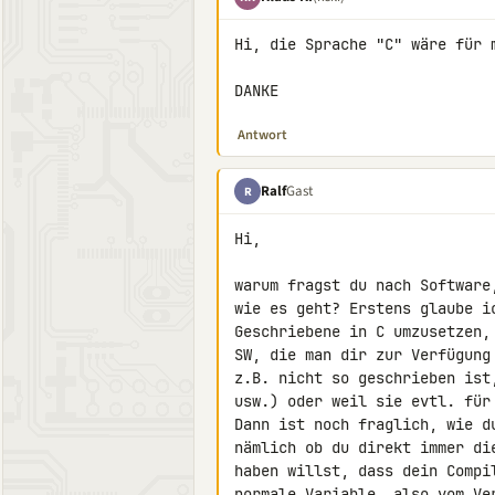
Hi, die Sprache "C" wäre für m
DANKE
Antwort
Ralf
Gast
R
Hi,

warum fragst du nach Software
wie es geht? Erstens glaube i
Geschriebene in C umzusetzen,
SW, die man dir zur Verfügung
z.B. nicht so geschrieben ist
usw.) oder weil sie evtl. für
Dann ist noch fraglich, wie d
nämlich ob du direkt immer di
haben willst, dass dein Compi
normale Variable, also vom Ve