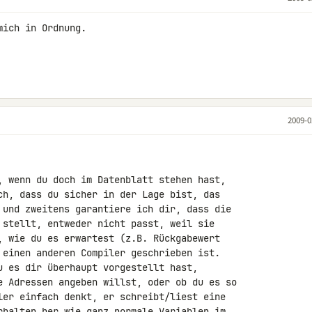
ich in Ordnung.

2009-0
, wenn du doch im Datenblatt stehen hast, 

ch, dass du sicher in der Lage bist, das 

 und zweitens garantiere ich dir, dass die 

 stellt, entweder nicht passt, weil sie 

, wie du es erwartest (z.B. Rückgabewert 

 einen anderen Compiler geschrieben ist. 

u es dir überhaupt vorgestellt hast, 

e Adressen angeben willst, oder ob du es so 

ler einfach denkt, er schreibt/liest eine 

rhalten her wie ganz normale Variablen im 
