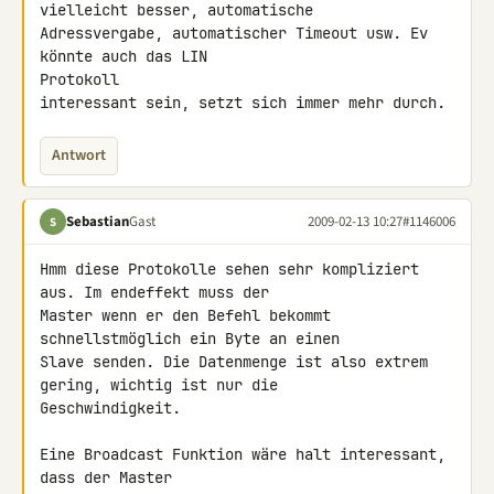
vielleicht besser, automatische

Adressvergabe, automatischer Timeout usw. Ev 
könnte auch das LIN 

Protokoll

interessant sein, setzt sich immer mehr durch.
Antwort
Sebastian
Gast
2009-02-13 10:27
#1146006
S
Hmm diese Protokolle sehen sehr kompliziert 
aus. Im endeffekt muss der 

Master wenn er den Befehl bekommt 
schnellstmöglich ein Byte an einen 

Slave senden. Die Datenmenge ist also extrem 
gering, wichtig ist nur die 

Geschwindigkeit.

Eine Broadcast Funktion wäre halt interessant, 
dass der Master 
