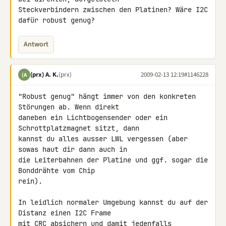
Steckverbindern zwischen den Platinen? Wäre I2C 
dafür robust genug?
Antwort
(prx) A. K.
(prx)
2009-02-13 12:19
#1146228
(A
"Robust genug" hängt immer von den konkreten 
Störungen ab. Wenn direkt 

daneben ein Lichtbogensender oder ein 
Schrottplatzmagnet sitzt, dann 

kannst du alles ausser LWL vergessen (aber 
sowas haut dir dann auch in 

die Leiterbahnen der Platine und ggf. sogar die 
Bonddrähte vom Chip 

rein).

In leidlich normaler Umgebung kannst du auf der 
Distanz einen I2C Frame 

mit CRC absichern und damit jedenfalls 