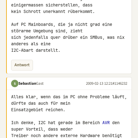
einigermassen sicherstellen, dass 

kein Schrott unerkannt rüberkommt.

Auf PC Mainboards, die ja nicht grad eine 
störarme Umgebung sind, zieht 

sich jedenfalls quer drüber ein SMBus, was nix 
anderes als eine 

I2C-Abart darstellt.
Antwort
Sebastian
Gast
2009-02-13 12:21
#1146232
S
Alles klar, wenn das im PC ohne Probleme läuft, 
dürfte das auch für mein 

Einsatzgebiet reichen.

Ich denke, I2C hat gerade im Bereich 
AVR
 den 
super Vorteil, dass weder 

Treiber noch andere externe Hardware benötigt 