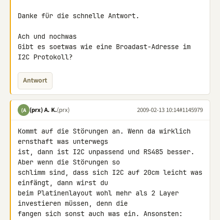
Danke für die schnelle Antwort.

Ach und nochwas

Gibt es soetwas wie eine Broadast-Adresse im 
I2C Protokoll?
Antwort
(prx) A. K.
(prx)
2009-02-13 10:14
#1145979
(A
Kommt auf die Störungen an. Wenn da wirklich 
ernsthaft was unterwegs 

ist, dann ist I2C unpassend und RS485 besser. 
Aber wenn die Störungen so 

schlimm sind, dass sich I2C auf 20cm leicht was 
einfängt, dann wirst du 

beim Platinenlayout wohl mehr als 2 Layer 
investieren müssen, denn die 

fangen sich sonst auch was ein. Ansonsten: 