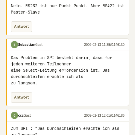
Nein. RS232 ist nur Punkt-Punkt. Aber RS422 ist 
Master-Slave
Antwort
Sebastian
Gast
2009-02-13 11:35
#1146130
S
Das Problem in SPI besteht darin, dass für 
jeden weiteren Teilnehmer 

eine Select-Leitung erforderlich ist. Das 
durchschleifen erachte ich als 

zu langsam.
Antwort
ccc
Gast
2009-02-13 12:01
#1146185
C
Zum SPI : "Das Durchschleifen erachte ich als 
zu langsam"
