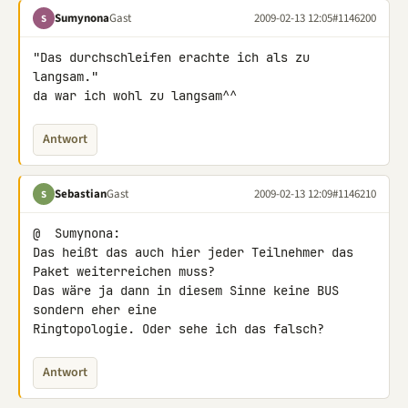
Sumynona
Gast
2009-02-13 12:05
#1146200
S
"Das durchschleifen erachte ich als zu 
langsam."

da war ich wohl zu langsam^^
Antwort
Sebastian
Gast
2009-02-13 12:09
#1146210
S
@  Sumynona:

Das heißt das auch hier jeder Teilnehmer das 
Paket weiterreichen muss? 

Das wäre ja dann in diesem Sinne keine BUS 
sondern eher eine 

Ringtopologie. Oder sehe ich das falsch?
Antwort