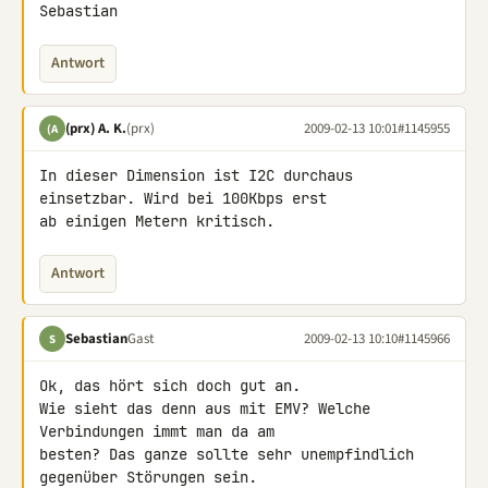
Sebastian
Antwort
(prx) A. K.
(prx)
2009-02-13 10:01
#1145955
(A
In dieser Dimension ist I2C durchaus 
einsetzbar. Wird bei 100Kbps erst 

ab einigen Metern kritisch.
Antwort
Sebastian
Gast
2009-02-13 10:10
#1145966
S
Ok, das hört sich doch gut an.

Wie sieht das denn aus mit EMV? Welche 
Verbindungen immt man da am 

besten? Das ganze sollte sehr unempfindlich 
gegenüber Störungen sein.
