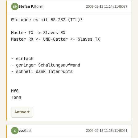
Stefan P.
(form)
2009-02-13 11:14
#1146087
SP
Wie wäre es mit RS-232 (TTL)?

Master TX -> Slaves RX

Master RX <- UND-Gatter <- Slaves TX

- einfach

- geringer Schaltungsaufwand

- schnell dank Interrupts

MfG

form
Antwort
ccc
Gast
2009-02-13 11:16
#1146091
C