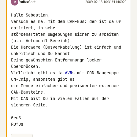
Rufus
Gast
2009-02-13 10:31
#1146020
R
Hallo Sebastian,

versuch es mal mit dem CAN-Bus: der ist dafür 
optimiert, in sehr 

störbehafteten Umgebungen sicher zu arbeiten 
(u.a. Automobil-Bereich).

Die Hardware (Busverkabelung) ist einfach und 
unkritisch und Du kannst 

Deine gewünschten Entferunungn locker 
überbrücken.

Vielleicht gibt es ja 
AVR
s mit CON-Baugruppe 
ON-Chip, ansonsten gibt es 

ein Menge einfacher und preiswerter externer 
CAN-Bausteine.

Mit CAN bist Du in vielen Fällen auf der 
sicheren Seite.

Gruß

Rufus