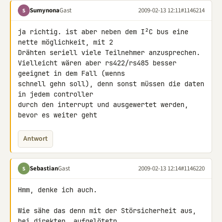
Sumynona
Gast
2009-02-13 12:11
#1146214
S
ja richtig. ist aber neben dem I²C bus eine 
nette möglichkeit, mit 2 

Drähten seriell viele Teilnehmer anzusprechen.

Vielleicht wären aber rs422/rs485 besser 
geeignet in dem Fall (wenns 

schnell gehn soll), denn sonst müssen die daten 
in jedem controller 

durch den interrupt und ausgewertet werden, 
bevor es weiter geht
Antwort
Sebastian
Gast
2009-02-13 12:14
#1146220
S
Hmm, denke ich auch.

Wie sähe das denn mit der Störsicherheit aus, 
bei direkten, aufgelötetn 
