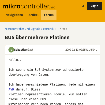
Login
Neuigkeiten
Artikel
Forum
Mikrocontroller und Digitale Elektronik
›
Thread
BUS über mehrere Platinen
Sebastian
Gast
2009-02-13 09:55
#1145941
S
Hallo..

Ich suche ein BUS-System zur adressierten 
Übertragung von Daten.

Ich habe verschiedene Platinen, jede mit einem 
AVR
 darauf. Diese 

Platinen repräsentieren Module. Nun sollen 
diese über einen BUS 

miteinander verbunden werden, sodass das 