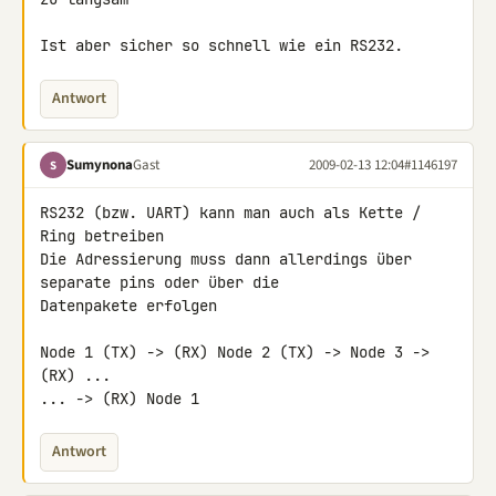
Ist aber sicher so schnell wie ein RS232.
Antwort
Sumynona
Gast
2009-02-13 12:04
#1146197
S
RS232 (bzw. UART) kann man auch als Kette / 
Ring betreiben

Die Adressierung muss dann allerdings über 
separate pins oder über die 

Datenpakete erfolgen

Node 1 (TX) -> (RX) Node 2 (TX) -> Node 3 -> 
(RX) ...

... -> (RX) Node 1
Antwort