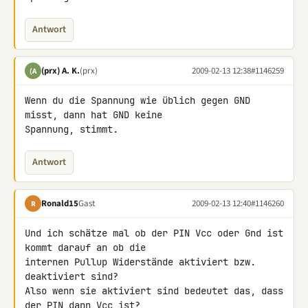
Antwort
(prx) A. K.
(prx)
2009-02-13 12:38
#1146259
(A
Wenn du die Spannung wie üblich gegen GND 
misst, dann hat GND keine 

Spannung, stimmt.
Antwort
Ronald15
Gast
2009-02-13 12:40
#1146260
R
Und ich schätze mal ob der PIN Vcc oder Gnd ist 
kommt darauf an ob die 

internen Pullup Widerstände aktiviert bzw. 
deaktiviert sind?

Also wenn sie aktiviert sind bedeutet das, dass 
der PIN dann Vcc ist?
