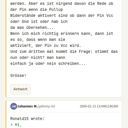
werden. Aber es ist nirgend davon die Rede ob 
der Pin wenn die Pullup 

Widerstände aktivert sind ob dann der Pin Vcc 
oder Gnd ist oder hab ich 

da was übersehen...

Wenn ich mich richtig erinnern kann, dann ist 
es so, dass wenn man sie 

aktiviert, der Pin zu Vcc wird.

Und zum dritten mal kommt die Frage: stimmt das 
nun oder nicht? man kann 

einfach ja oder nein schreiben...

Grüsse!
Antwort
Johannes M.
(johnny-m)
2009-02-13 13:04
#1146300
JM
> Hi,