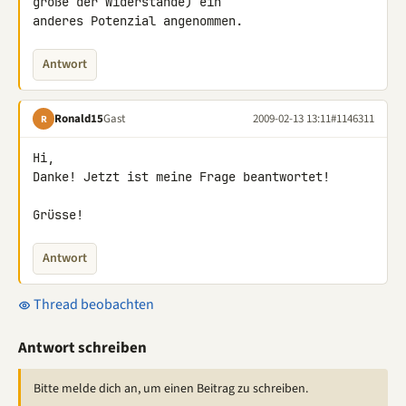
größe der Widerstände) ein 

anderes Potenzial angenommen.
Antwort
Ronald15
Gast
2009-02-13 13:11
#1146311
R
Hi,

Danke! Jetzt ist meine Frage beantwortet!

Grüsse!
Antwort
Thread beobachten
Antwort schreiben
Bitte melde dich an, um einen Beitrag zu schreiben.