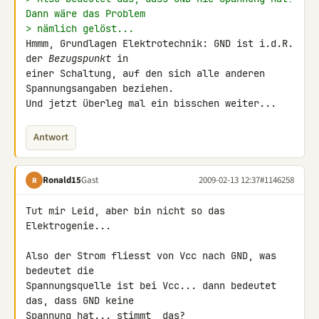
Dann wäre das Problem
> nämlich gelöst...
Hmmm, Grundlagen Elektrotechnik: GND ist i.d.R. 
der 
Bezugspunkt
 in 

einer Schaltung, auf den sich alle anderen 
Spannungsangaben beziehen. 

Und jetzt überleg mal ein bisschen weiter...
Antwort
Ronald15
Gast
2009-02-13 12:37
#1146258
R
Tut mir Leid, aber bin nicht so das 
Elektrogenie...

Also der Strom fliesst von Vcc nach GND, was 
bedeutet die 

Spannungsquelle ist bei Vcc... dann bedeutet 
das, dass GND keine 

Spannung hat... stimmt  das?