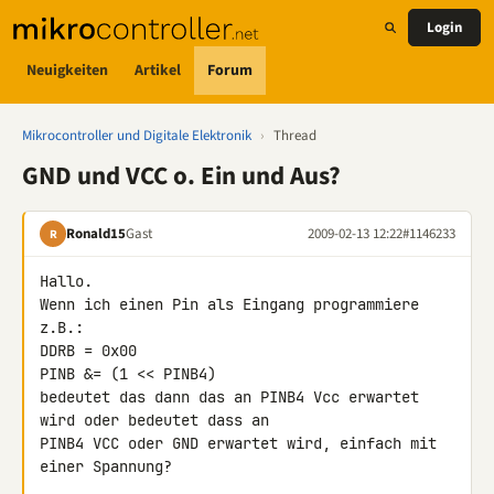
Login
Neuigkeiten
Artikel
Forum
Mikrocontroller und Digitale Elektronik
›
Thread
GND und VCC o. Ein und Aus?
Ronald15
Gast
2009-02-13 12:22
#1146233
R
Hallo.

Wenn ich einen Pin als Eingang programmiere 
z.B.:

DDRB = 0x00

PINB &= (1 << PINB4)

bedeutet das dann das an PINB4 Vcc erwartet 
wird oder bedeutet dass an 

PINB4 VCC oder GND erwartet wird, einfach mit 
einer Spannung?
