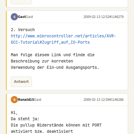
Gast
Gast
2009-02-13 12:52
#1146279
G
http://www.mikrocontroller.net/articles/AVR-
GCC-Tutorial#Zugriff_auf_IO-Ports
Man folge diesem Link und finde die 
Beschreibung zur korrekten 

Verwendung der Ein-und Ausgangsports.
Antwort
Ronald15
Gast
2009-02-13 12:59
#1146286
R
Hi,

Da steht ja:

Die pullup Widerstände können mit PORT 
aktiviert bzw. deaktiviert 
