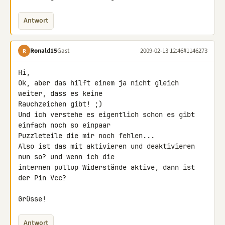
Antwort
Ronald15
Gast
2009-02-13 12:46
#1146273
R
Hi,

Ok, aber das hilft einem ja nicht gleich 
weiter, dass es keine 

Rauchzeichen gibt! ;)

Und ich verstehe es eigentlich schon es gibt 
einfach noch so einpaar 

Puzzleteile die mir noch fehlen...

Also ist das mit aktivieren und deaktivieren 
nun so? und wenn ich die 

internen pullup Widerstände aktive, dann ist 
der Pin Vcc?

Grüsse!
Antwort