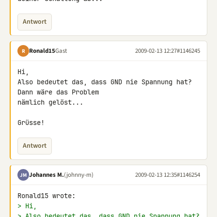
Antwort
Ronald15
Gast
2009-02-13 12:27
#1146245
R
Hi,

Also bedeutet das, dass GND nie Spannung hat? 
Dann wäre das Problem 

nämlich gelöst...

Grüsse!
Antwort
Johannes M.
(johnny-m)
2009-02-13 12:35
#1146254
JM
> Hi,
> Also bedeutet das, dass GND nie Spannung hat? 