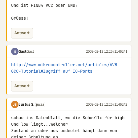
Und ist PINB4 VCC oder GND?

Grüsse!
Antwort
Gast
Gast
2009-02-13 12:25
#1146241
G
http://www.mikrocontroller.net/articles/AVR-
GCC-Tutorial#Zugriff_auf_IO-Ports
Antwort
Justus S.
(jussa)
2009-02-13 12:25
#1146242
JS
schau ins Datenblatt, wo die Schwelle für high 
und low liegt...welcher 

Zustand an oder aus bedeutet hängt dann von 
deiner Schaltung ab...