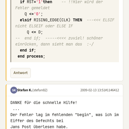
if
RST
=
'1'
then
-- !!Hier wird der 
Fehler gemeldet
Q
<=
'0'
;
elsif
RISING_EDGE
(
CLK
)
THEN
---<<< ELSIF 
nicht ELSEIF oder ELSE IF
Q
<=
D
;
--  end if;  -----<<<< zuviel! schöner 
einrücken, dann sieht man das  :-/
end
if
;
end
process
;
Antwort
Stefan K.
(stefan82)
2009-02-13 13:51
#1146412
SK
DANKE für die schnelle Hilfe!

 ...

Der Fehler lag im fehlenden "begin", was ich im 
Eiffer des Gefechts bei 

Jans Post überlesen habe.
