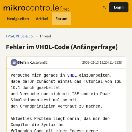
Login
Neuigkeiten
Artikel
Forum
FPGA, VHDL & Co.
›
Thread
Fehler im VHDL-Code (Anfängerfrage)
Stefan K.
(stefan82)
2009-02-13 13:20
#1146338
SK
Versuche mich gerade in 
VHDL
 einzuarbeiten.

Habe dafür zunächst einmal das Tutorial von ISE 
10.1 durch gearbeitet 

und Versuche nun mich mit ISE und ein Paar 
Simulationen erst mal so mit 

den Grundprinzipien vertraut zu machen.

Aktuelles Problem liegt darin, das mir der 
Compiler die Syntax im 

folgenden Code mit einem "parse error, 