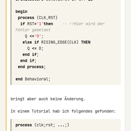
begin
process
(
CLK
,
RST
)
if
RST
=
'1'
then
-- !!Hier wird der 
Fehler gemeldet
Q
<=
'0'
;
else
if
RISING_EDGE
(
CLK
)
THEN
Q
<=
D
;
end
if
;
end
if
;
end
process
;
end
Behavioral
;
bringt aber auch keine Änderung.

In einem Tutorial hab ich folgendes gefunden:
process
(
clk
;
rst
;
...
;)