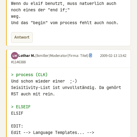
Wenn du elsif benutzt, muss natuerlich auch 
noch eines der "end if;" 

weg.

Und das "begin" vom process fehlt auch noch.
Antwort
Lothar M.
(lkmiller)
Moderator
(Firma: Titel)
2009-02-13 13:42
LM
#1146388
> process (CLK)
Und schon wieder einer  ;-)

Seisitivity-List ist unvollständig. Da gehört 
RST auch mit rein.

> ELSEIF
ELSIF

EDIT:
