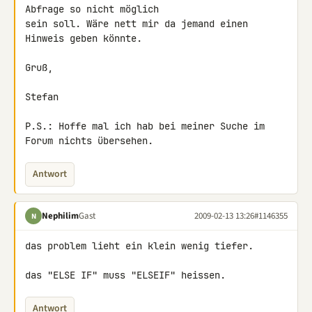
Abfrage so nicht möglich 

sein soll. Wäre nett mir da jemand einen 
Hinweis geben könnte.

Gruß,

Stefan

P.S.: Hoffe mal ich hab bei meiner Suche im 
Forum nichts übersehen.
Antwort
Nephilim
Gast
2009-02-13 13:26
#1146355
N
das problem lieht ein klein wenig tiefer.

das "ELSE IF" muss "ELSEIF" heissen.
Antwort