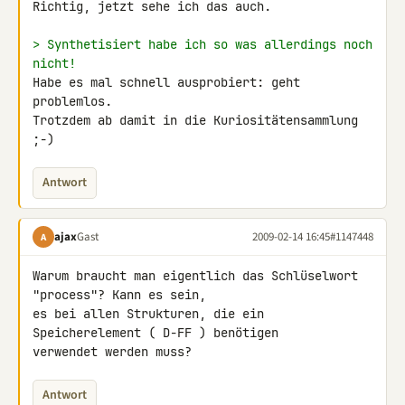
Richtig, jetzt sehe ich das auch.

> Synthetisiert habe ich so was allerdings noch 
nicht!
Habe es mal schnell ausprobiert: geht 
problemlos.

Trotzdem ab damit in die Kuriositätensammlung 
;-)
Antwort
ajax
Gast
2009-02-14 16:45
#1147448
A
Warum braucht man eigentlich das Schlüselwort 
"process"? Kann es sein, 

es bei allen Strukturen, die ein 
Speicherelement ( D-FF ) benötigen 

verwendet werden muss?
Antwort