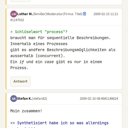
Lothar M.
(lkmiller)
Moderator
(Firma: Titel)
2009-02-15 11:21
LM
#1147932
> Schlüselwort "process"?
braucht man für sequentielle Beschreibungen. 
Innerhalb eines Prozesses 

gibt es andfere Beschreibungsmöglichkeiten als 
ausserhalb (concurrent).

Ein 
if
 und ein 
case
 gibt es nur in einem 
Prozess.
Antwort
Stefan K.
(stefan82)
2009-02-16 08:46
#1148624
SK
Moin zusammen!

>> Synthetisiert habe ich so was allerdings 