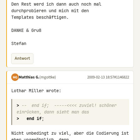
Den Rest werd ich dann auch noch mal 
durchprobieren und mich mit den 

Templates beschäftigen.

DANKE & Gruß

Stefan
Antwort
Matthias G.
(mgottke)
2009-02-13 18:57
#1146822
MG
Lothar Miller wrote:
>
--  end if;  -----<<<< zuviel! schöner 
einrücken, dann sieht man das
>
end
if
;
Nicht unbedingt zu viel, aber die Codierung ist 
eher ungewöhnlich, denn 
