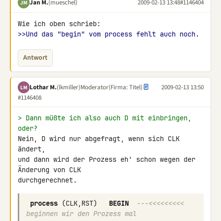
Jan M.
(mueschel)
2009-02-13 13:48
#1146404
JM
>>Und das "begin" vom process fehlt auch noch.
Antwort
Lothar M.
(lkmiller)
Moderator
(Firma: Titel)
2009-02-13 13:50
LM
#1146408
> Dann müßte ich also auch D mit einbringen, 
oder?
Nein, D wird nur abgefragt, wenn sich CLK 
ändert,

und dann wird der Prozess eh' schon wegen der 
Änderung von CLK 

process
(
CLK
,
RST
)
BEGIN
---<<<<<<<<< 
beginnen wir den Prozess mal