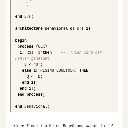
);
end
DFF
;
architecture
Behavioral
of
dff
is
begin
process
(
CLK
)
if
RST
=
'1'
then
-- !!Hier wird der 
Fehler gemeldet
Q
<=
'0'
;
else
if
RISING_EDGE
(
CLK
)
THEN
Q
<=
D
;
end
if
;
end
if
;
end
process
;
end
Behavioral
;
Leider finde ich keine Begrüdung warum die if-