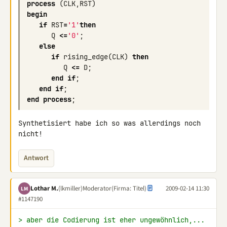
process
(
CLK
,
RST
)
begin
if
RST
=
'1'
then
Q
<=
'0'
;
else
if
rising_edge
(
CLK
)
then
Q
<=
D
;
end
if
;
end
if
;
end
process
;
Synthetisiert habe ich so was allerdings noch 
nicht!
Antwort
Lothar M.
(lkmiller)
Moderator
(Firma: Titel)
2009-02-14 11:30
LM
#1147190
> aber die Codierung ist eher ungewöhnlich,...