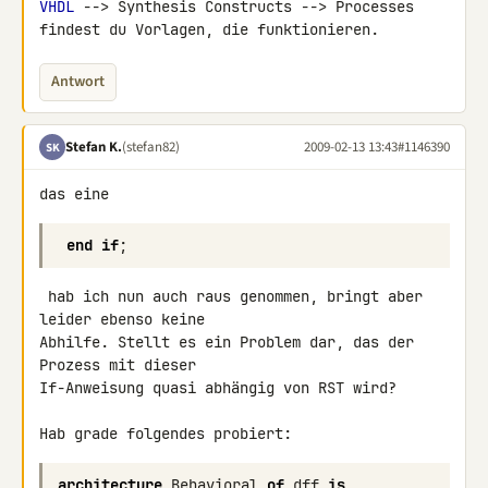
VHDL
 --> Synthesis Constructs --> Processes

findest du Vorlagen, die funktionieren.
Antwort
Stefan K.
(stefan82)
2009-02-13 13:43
#1146390
SK
das eine
end
if
;
 hab ich nun auch raus genommen, bringt aber 
leider ebenso keine 

Abhilfe. Stellt es ein Problem dar, das der 
Prozess mit dieser 

If-Anweisung quasi abhängig von RST wird?

architecture
Behavioral
of
dff
is