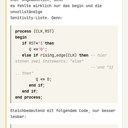
es fehlte wirklich nur das begin und die 
unvollständige 

Senitivity-Liste. Denn:
process
(
CLK
,
RST
)
begin
if
RST
=
'1'
then
Q
<=
'0'
;
else
if
rising_edge
(
CLK
)
then
-- hier 
stehen zwei Statements: "else"
-- und "if 
.. then"
Q
<=
D
;
end
if
;
end
if
;
end
process
;
Gleichbedeutend mit folgendem Code, nur besser 
lesbar: