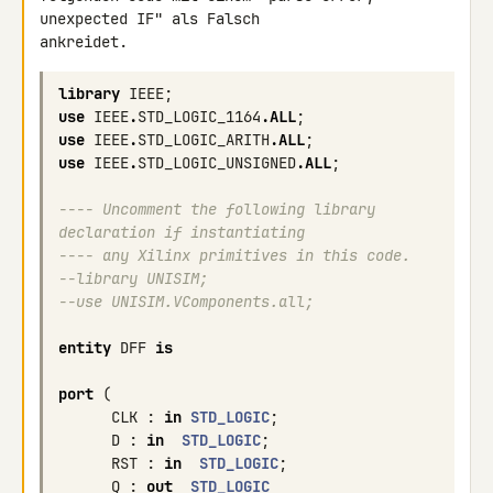
unexpected IF" als Falsch 

library
IEEE
;
use
IEEE
.
STD_LOGIC_1164
.
ALL
;
use
IEEE
.
STD_LOGIC_ARITH
.
ALL
;
use
IEEE
.
STD_LOGIC_UNSIGNED
.
ALL
;
---- Uncomment the following library 
declaration if instantiating
---- any Xilinx primitives in this code.
--library UNISIM;
--use UNISIM.VComponents.all;
entity
DFF
is
port
(
CLK
:
in
STD_LOGIC
;
D
:
in
STD_LOGIC
;
RST
:
in
STD_LOGIC
;
Q
:
out
STD_LOGIC