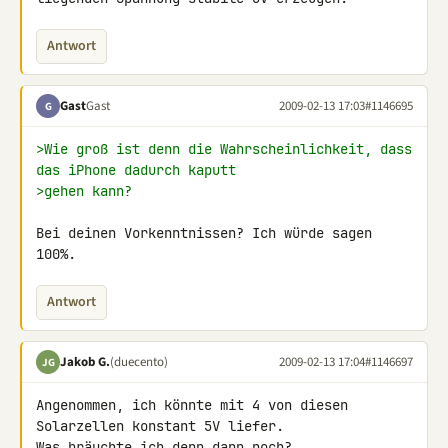
Antwort
Gast
Gast
2009-02-13 17:03
#1146695
G
>Wie groß ist denn die Wahrscheinlichkeit, dass 
das iPhone dadurch kaputt
>gehen kann?
Bei deinen Vorkenntnissen? Ich würde sagen 
100%.
Antwort
Jakob G.
(duecento)
2009-02-13 17:04
#1146697
JG
Angenommen, ich könnte mit 4 von diesen 
Solarzellen konstant 5V liefer. 

Was bräuchte ich denn dann noch?
