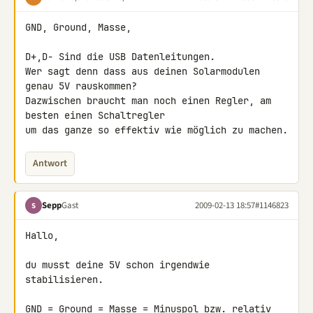
GND, Ground, Masse,

D+,D- Sind die USB Datenleitungen.

Wer sagt denn dass aus deinen Solarmodulen 
genau 5V rauskommen? 

Dazwischen braucht man noch einen Regler, am 
besten einen Schaltregler 

um das ganze so effektiv wie möglich zu machen.
Antwort
Sepp
Gast
2009-02-13 18:57
#1146823
S
Hallo,

du musst deine 5V schon irgendwie 
stabilisieren.

GND = Ground = Masse = Minuspol bzw. relativ 