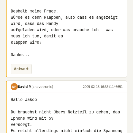
Deshalb meine Frage.

Würde es denn klappen, also dass es angezeigt 
wird, dass das Handy 

aufgeladen wird, oder was brauche ich - was 
muss ich tun, damit es 

klappen wird?

Danke...
Antwort
David P.
(chavotronic)
2009-02-13 16:35
#1146651
DP
Hallo Jakob

Du brauchst nicht übers Netzteil zu gehen, das 
Iphone wird mit 5V 

versorgt.

Es reicht allerdings nicht einfach die Spannung 