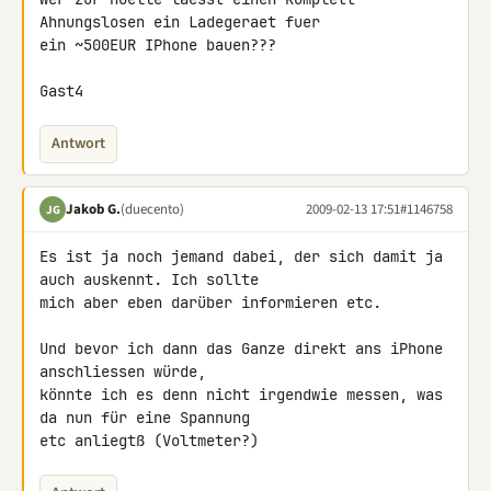
Ahnungslosen ein Ladegeraet fuer 

ein ~500EUR IPhone bauen???

Gast4
Antwort
Jakob G.
(duecento)
2009-02-13 17:51
#1146758
JG
Es ist ja noch jemand dabei, der sich damit ja 
auch auskennt. Ich sollte 

mich aber eben darüber informieren etc.

Und bevor ich dann das Ganze direkt ans iPhone 
anschliessen würde, 

könnte ich es denn nicht irgendwie messen, was 
da nun für eine Spannung 

etc anliegtß (Voltmeter?)