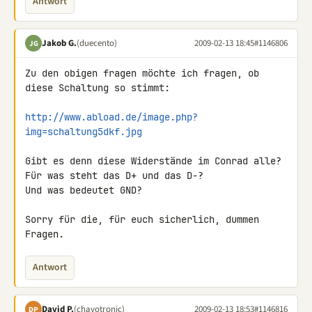
Antwort
Jakob G.
(duecento)
2009-02-13 18:45
#1146806
JG
Zu den obigen fragen möchte ich fragen, ob 
diese Schaltung so stimmt:

http://www.abload.de/image.php?
img=schaltung5dkf.jpg
Gibt es denn diese Widerstände im Conrad alle?

Für was steht das D+ und das D-?

Und was bedeutet GND?

Sorry für die, für euch sicherlich, dummen 
Fragen.
Antwort
David P.
(chavotronic)
2009-02-13 18:53
#1146816
DP