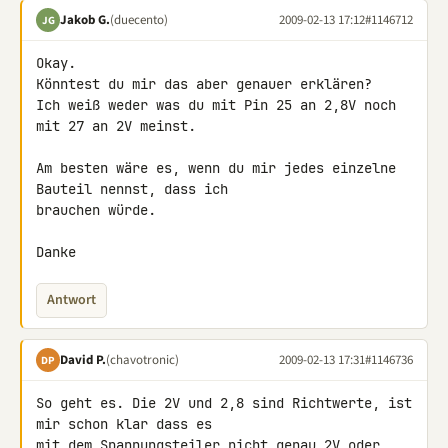
Jakob G.
(duecento)
2009-02-13 17:12
#1146712
JG
Okay.

Könntest du mir das aber genauer erklären?

Ich weiß weder was du mit Pin 25 an 2,8V noch 
mit 27 an 2V meinst.

Am besten wäre es, wenn du mir jedes einzelne 
Bauteil nennst, dass ich 

brauchen würde.

Danke
Antwort
David P.
(chavotronic)
2009-02-13 17:31
#1146736
DP
So geht es. Die 2V und 2,8 sind Richtwerte, ist 
mir schon klar dass es 

mit dem Spannungsteiler nicht genau 2V oder 