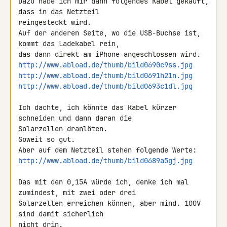
Dazu habe ich mir dann folgendes Kabel gekauft, 
dass in das Netzteil 

reingesteckt wird.

Auf der anderen Seite, wo die USB-Buchse ist, 
kommt das Ladekabel rein, 

http://www.abload.de/thumb/bild0690c9ss.jpg
http://www.abload.de/thumb/bild0691h21n.jpg
http://www.abload.de/thumb/bild0693c1dl.jpg
Ich dachte, ich könnte das Kabel kürzer 
schneiden und dann daran die 

Solarzellen dranlöten.

Soweit so gut.

http://www.abload.de/thumb/bild0689a5gj.jpg
Das mit den 0,15A würde ich, denke ich mal 
zumindest, mit zwei oder drei 

Solarzellen erreichen können, aber mind. 100V 
sind damit sicherlich 

nicht drin.
