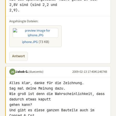
2,8V sind (sind 2,2 und 

2,9).
Angehängte Dateien:
(73 KB)
iphone.JPG
Antwort
Jakob G.
(duecento)
2009-02-13 17:40
#1146748
JG
Alles klar, danke für die Zeichnung.

Sag mal deine Meinung dazu.

Wie groß ist denn die Wahrscheinlichkeit, dass 
dadurch etwas kaputt 

gehen kann?

Und gibt es diese ganzen Bauteile auch im 
Conrad & Co?