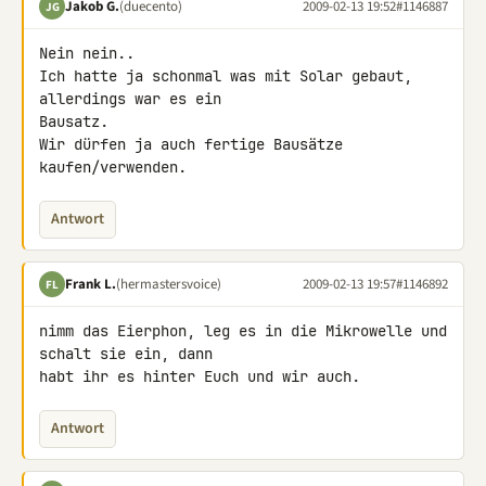
Jakob G.
(duecento)
2009-02-13 19:52
#1146887
JG
Nein nein..

Ich hatte ja schonmal was mit Solar gebaut, 
allerdings war es ein 

Bausatz.

Wir dürfen ja auch fertige Bausätze 
kaufen/verwenden.
Antwort
Frank L.
(hermastersvoice)
2009-02-13 19:57
#1146892
FL
nimm das Eierphon, leg es in die Mikrowelle und 
schalt sie ein, dann 

habt ihr es hinter Euch und wir auch.
Antwort