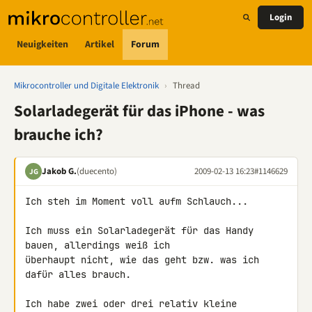
Login
Neuigkeiten
Artikel
Forum
Mikrocontroller und Digitale Elektronik
›
Thread
Solarladegerät für das iPhone - was
brauche ich?
Jakob G.
(duecento)
2009-02-13 16:23
#1146629
JG
Ich steh im Moment voll aufm Schlauch...

Ich muss ein Solarladegerät für das Handy 
bauen, allerdings weiß ich 

überhaupt nicht, wie das geht bzw. was ich 
dafür alles brauch.

Ich habe zwei oder drei relativ kleine 