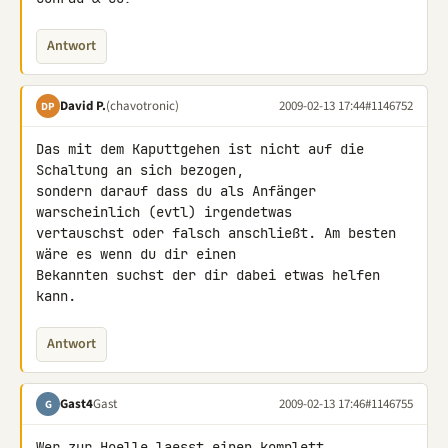
Antwort
David P.
(chavotronic)
2009-02-13 17:44
#1146752
DP
Das mit dem Kaputtgehen ist nicht auf die 
Schaltung an sich bezogen, 

sondern darauf dass du als Anfänger 
warscheinlich (evtl) irgendetwas 

vertauschst oder falsch anschließt. Am besten 
wäre es wenn du dir einen 

Bekannten suchst der dir dabei etwas helfen 
kann.
Antwort
Gast4
Gast
2009-02-13 17:46
#1146755
G
Wer zur Hoelle laesst einen komplett 