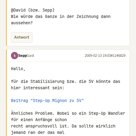
@David (bzw. Sepp)

Wie würde das Ganze in der Zeichnung dann 
aussehen?
Antwort
Sepp
Gast
2009-02-13 19:03
#1146829
S
Hallo,

für die Stabilisierung bzw. die 5V könnte das 
hier interessant sein:

Beitrag "Step-Up Mignon zu 5V"
Ähnliches Problem. Wobei so ein Step-Up Wandler 
für einen Anfänge schon 

recht anspruchsvoll ist. Da sollte wirklich 
jemand ran der das mal 
