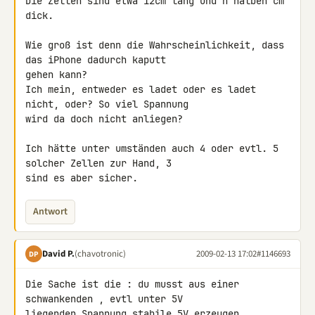
Die Zellen sind etwa 12cm lang und n halben cm 
dick.

Wie groß ist denn die Wahrscheinlichkeit, dass 
das iPhone dadurch kaputt 

gehen kann?

Ich mein, entweder es ladet oder es ladet 
nicht, oder? So viel Spannung 

wird da doch nicht anliegen?

Ich hätte unter umständen auch 4 oder evtl. 5 
solcher Zellen zur Hand, 3 

sind es aber sicher.
Antwort
David P.
(chavotronic)
2009-02-13 17:02
#1146693
DP
Die Sache ist die : du musst aus einer 
schwankenden , evtl unter 5V 

liegenden Spannung stabile 5V erzeugen.