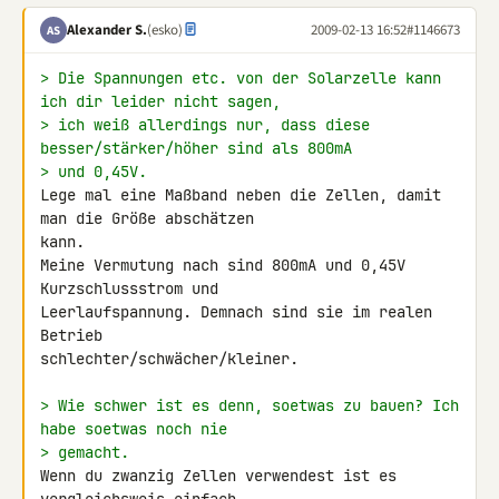
Alexander S.
(esko)
2009-02-13 16:52
#1146673
AS
> Die Spannungen etc. von der Solarzelle kann 
ich dir leider nicht sagen,
> ich weiß allerdings nur, dass diese 
besser/stärker/höher sind als 800mA
> und 0,45V.
Lege mal eine Maßband neben die Zellen, damit 
man die Größe abschätzen 

kann.

Meine Vermutung nach sind 800mA und 0,45V 
Kurzschlussstrom und 

Leerlaufspannung. Demnach sind sie im realen 
Betrieb 

schlechter/schwächer/kleiner.

> Wie schwer ist es denn, soetwas zu bauen? Ich 
habe soetwas noch nie
> gemacht.
Wenn du zwanzig Zellen verwendest ist es 