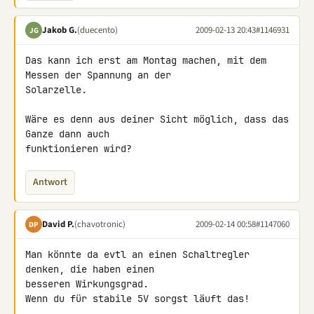
Jakob G.
(duecento)
2009-02-13 20:43
#1146931
JG
Das kann ich erst am Montag machen, mit dem 
Messen der Spannung an der 

Solarzelle.

Wäre es denn aus deiner Sicht möglich, dass das 
Ganze dann auch 

funktionieren wird?
Antwort
David P.
(chavotronic)
2009-02-14 00:58
#1147060
DP
Man könnte da evtl an einen Schaltregler 
denken, die haben einen 

besseren Wirkungsgrad.

Wenn du für stabile 5V sorgst läuft das!