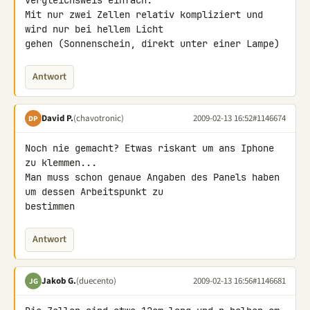
vergleichsweis einfach.

Mit nur zwei Zellen relativ kompliziert und 
wird nur bei hellem Licht 

gehen (Sonnenschein, direkt unter einer Lampe)
Antwort
David P.
(chavotronic)
2009-02-13 16:52
#1146674
DP
Noch nie gemacht? Etwas riskant um ans Iphone 
zu klemmen...

Man muss schon genaue Angaben des Panels haben 
um dessen Arbeitspunkt zu 

bestimmen
Antwort
Jakob G.
(duecento)
2009-02-13 16:56
#1146681
JG