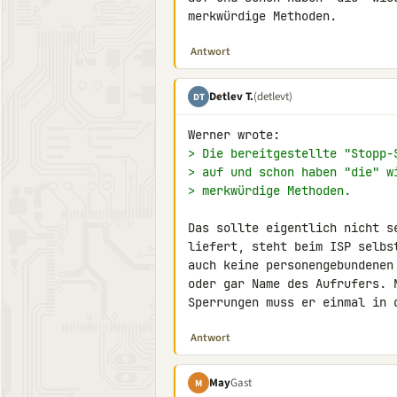
merkwürdige Methoden.
Antwort
Detlev T.
(detlevt)
DT
> Die bereitgestellte "Stopp-
> auf und schon haben "die" w
> merkwürdige Methoden.
Das sollte eigentlich nicht s
liefert, steht beim ISP selbs
auch keine personengebundenen
oder gar Name des Aufrufers. 
Sperrungen muss er einmal in 
Antwort
May
Gast
M