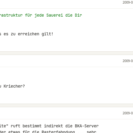
2009-0
rastruktur für jede Sauerei die Dir
s es zu erreichen gilt!
2009-0
u Kriecher?
2009-0
ite" ruft bestimmt indirekt die BKA-Server 

der etwas für die Rasterfahndung ... sehr 
