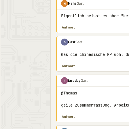
Haha
Gast
H
Eigentlich heisst es aber "ke
Antwort
Gast
Gast
G
Was die chinesische KP wohl d
Antwort
faraday
Gast
F
@Thomas

geile Zusammenfassung. Arbeit
Antwort