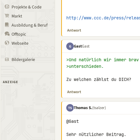
Projekte & Code
Markt
http://www.ccc.de/press/relea
Ausbildung & Beruf
Antwort
Offtopic
Webseite
Gast
Gast
G
Bildergalerie
>Und natürlich wir immer brav
>unterschieden.
Zu welchen zählst du DICH?
ANZEIGE
Antwort
Thomas S.
(tsalzer)
TS
@Gast

Sehr nützlicher Beitrag.
