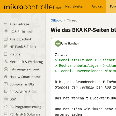
Neuigkeiten
Artikel
Fo
Offtopic
›
Thread
Alle Beiträge
Wie das BKA KP-Seiten bl
µC & Elektronik
Analogtechnik
Uhu U.
(uhu)
UU
HF, Funk & Felder
Platinen
> Dabei stellt der ISP sicher
Mechanik & Werkzeug
> Rechte unbeteiligter Dritte
Fahrzeugelektronik
> Technik unvermeidbare Minim
Haus & Smart Home
Compiler & IDEs
Standes der Technik
 per AGB z
FPGA, VHDL & Co.
Das hat wahrhaft Blockwart-Qu
DSP
PC-Programmierung
Und natürlich wir immer brav 
PC Hard- & Software
unterschieden.
