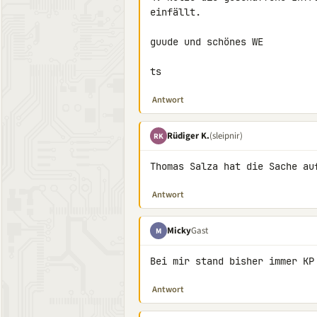
einfällt.

guude und schönes WE

ts
Antwort
Rüdiger K.
(sleipnir)
RK
Thomas Salza hat die Sache au
Antwort
Micky
Gast
M
Bei mir stand bisher immer KP
Antwort