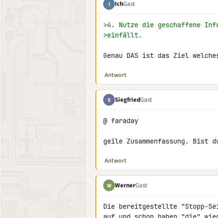
Ich
Gast
I
>4. Nutze die geschaffene Inf
>einfällt.
Genau DAS ist das Ziel welche
Antwort
Siegfried
Gast
S
@ faraday

geile Zusammenfassung. Bist d
Antwort
Werner
Gast
W
Die bereitgestellte "Stopp-Se
auf und schon haben "die" wie