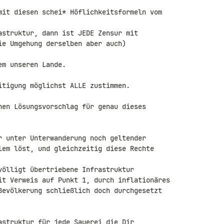
mit diesen schei* Höflichkeitsformeln vom 

astruktur, dann ist JEDE Zensur mit 

ie Umgehung derselben aber auch)

m unseren Lande.

itigung möglichst ALLE zustimmen.

hen Lösungsvorschlag für genau dieses 

r unter Unterwanderung noch geltender 

lem löst, und gleichzeitig diese Rechte 

völligt übertriebene Infrastruktur 

it Verweis auf Punkt 1, durch inflationäres 

Bevölkerung schließlich doch durchgesetzt 

astruktur für jede Sauerei die Dir 
