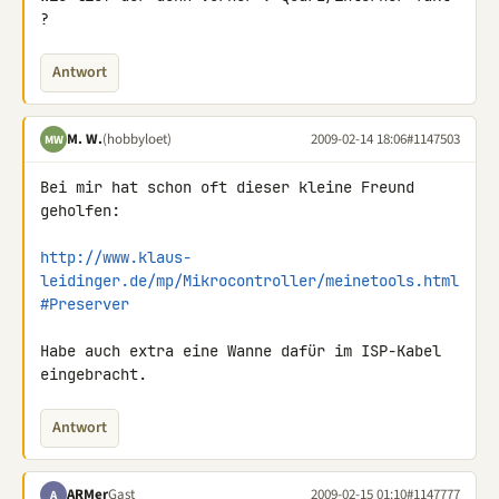
?
Antwort
M. W.
(hobbyloet)
2009-02-14 18:06
#1147503
MW
Bei mir hat schon oft dieser kleine Freund 
geholfen:

http://www.klaus-
leidinger.de/mp/Mikrocontroller/meinetools.html
#Preserver
Habe auch extra eine Wanne dafür im ISP-Kabel 
eingebracht.
Antwort
ARMer
Gast
2009-02-15 01:10
#1147777
A