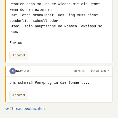
Probier doch mal ob er wieder mit dir Redet 
wenn du nen externen 

Oszillator dranklebst. Das Ding muss nicht 
sonderlich schnell oder 

Stabil sein hauptsache da kommen Taktimpulse 
raus.

Enrico
Antwort
Gast
Gast
2009-02-15 14:20
#1148092
G
Uns schmeiß Ponyprog in die Tonne ....
Antwort
Thread beobachten