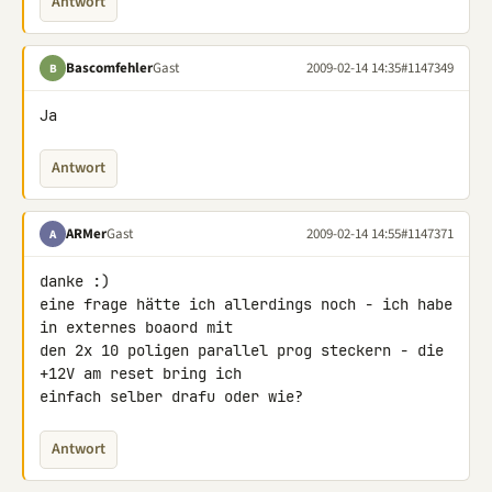
Antwort
Bascomfehler
Gast
2009-02-14 14:35
#1147349
B
Ja
Antwort
ARMer
Gast
2009-02-14 14:55
#1147371
A
danke :)

eine frage hätte ich allerdings noch - ich habe 
in externes boaord mit 

den 2x 10 poligen parallel prog steckern - die 
+12V am reset bring ich 

einfach selber drafu oder wie?
Antwort