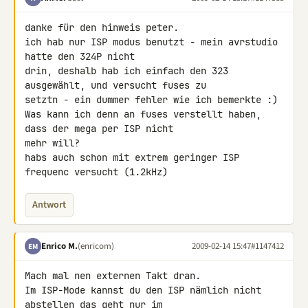
danke für den hinweis peter.

ich hab nur ISP modus benutzt - mein avrstudio 
hatte den 324P nicht 

drin, deshalb hab ich einfach den 323 
ausgewählt, und versucht fuses zu 

setztn - ein dummer fehler wie ich bemerkte :)

Was kann ich denn an fuses verstellt haben, 
dass der mega per ISP nicht 

mehr will?

habs auch schon mit extrem geringer ISP 
frequenc versucht (1.2kHz)
Antwort
Enrico M.
(enricom)
2009-02-14 15:47
#1147412
EM
Mach mal nen externen Takt dran.

Im ISP-Mode kannst du den ISP nämlich nicht 
abstellen das geht nur im 
