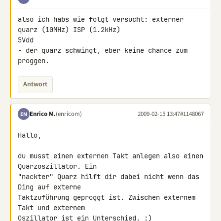
also ich habs wie folgt versucht: externer 
quarz (10MHz) ISP (1.2kHz) 

5Vdd

- der quarz schwingt, eber keine chance zum 
proggen.
Antwort
Enrico M.
(enricom)
2009-02-15 13:47
#1148067
EM
Hallo,

du musst einen externen Takt anlegen also einen 
Quarzoszillator. Ein 

"nackter" Quarz hilft dir dabei nicht wenn das 
Ding auf externe 

Taktzuführung geproggt ist. Zwischen externem 
Takt und externem 

Oszillator ist ein Unterschied. :)
