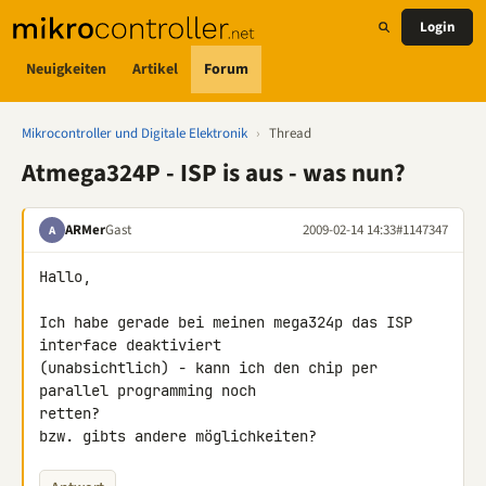
Login
Neuigkeiten
Artikel
Forum
Mikrocontroller und Digitale Elektronik
›
Thread
Atmega324P - ISP is aus - was nun?
ARMer
Gast
2009-02-14 14:33
#1147347
A
Hallo,

Ich habe gerade bei meinen mega324p das ISP 
interface deaktiviert 

(unabsichtlich) - kann ich den chip per 
parallel programming noch 

retten?

bzw. gibts andere möglichkeiten?