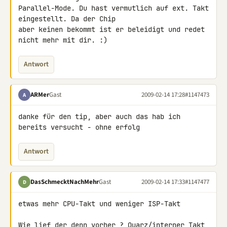
Parallel-Mode. Du hast vermutlich auf ext. Takt 
eingestellt. Da der Chip 

aber keinen bekommt ist er beleidigt und redet 
nicht mehr mit dir. :)
Antwort
ARMer
Gast
2009-02-14 17:28
#1147473
A
danke für den tip, aber auch das hab ich 
bereits versucht - ohne erfolg
Antwort
DasSchmecktNachMehr
Gast
2009-02-14 17:33
#1147477
D
etwas mehr CPU-Takt und weniger ISP-Takt

Wie lief der denn vorher ? Quarz/interner Takt 