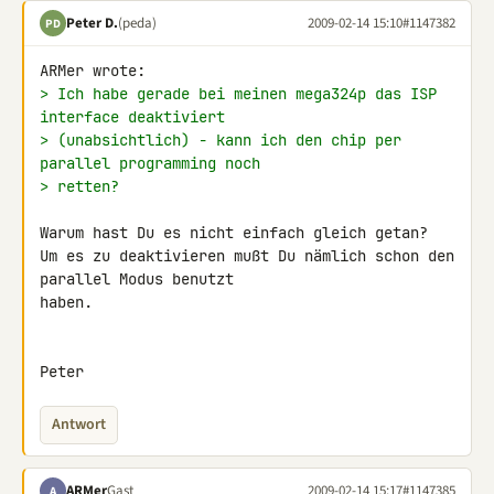
Peter D.
(peda)
2009-02-14 15:10
#1147382
PD
> Ich habe gerade bei meinen mega324p das ISP 
interface deaktiviert
> (unabsichtlich) - kann ich den chip per 
parallel programming noch
> retten?
Warum hast Du es nicht einfach gleich getan?

Um es zu deaktivieren mußt Du nämlich schon den 
parallel Modus benutzt 

haben.

Peter
Antwort
ARMer
Gast
2009-02-14 15:17
#1147385
A