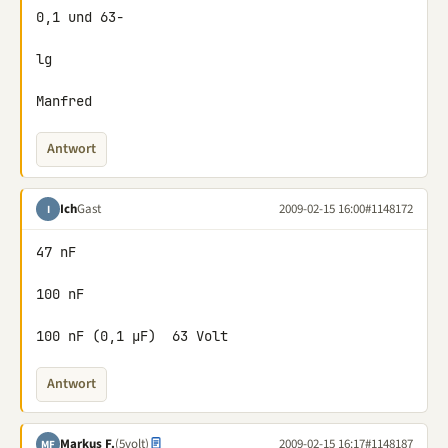
0,1 und 63-

lg

Manfred
Antwort
Ich
Gast
2009-02-15 16:00
#1148172
I
47 nF

100 nF

100 nF (0,1 µF)  63 Volt
Antwort
Markus F.
(5volt)
2009-02-15 16:17
#1148187
MF