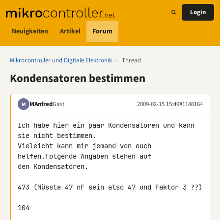
Login
Neuigkeiten
Artikel
Forum
Mikrocontroller und Digitale Elektronik
›
Thread
Kondensatoren bestimmen
MAnfred
Gast
2009-02-15 15:49
#1148164
M
Ich habe hier ein paar Kondensatoren und kann 
sie nicht bestimmen.

Vieleicht kann mir jemand von euch 
helfen.Folgende Angaben stehen auf 

den Kondensatoren.

473 (Müsste 47 nF sein also 47 und Faktor 3 ??)

104
