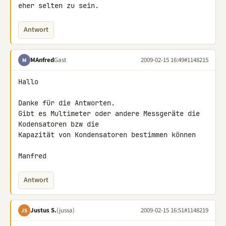
eher selten zu sein.
Antwort
MAnfred
Gast
2009-02-15 16:49
#1148215
M
Hallo

Danke für die Antworten.

Gibt es Multimeter oder andere Messgeräte die 
Kodensatoren bzw die 

Kapazität von Kondensatoren bestimmen können

Manfred
Antwort
Justus S.
(jussa)
2009-02-15 16:51
#1148219
JS