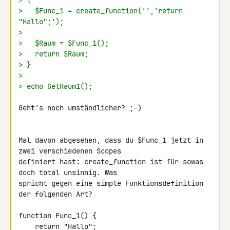
> {
>   $Func_1 = create_function('','return 
"Hallo";');
>
>   $Raum = $Func_1();
>   return $Raum;
> }
>
> echo GetRaum1();
Geht's noch umständlicher? ;-)

Mal davon abgesehen, dass du $Func_1 jetzt in 
zwei verschiedenen Scopes 

definiert hast: create_function ist für sowas 
doch total unsinnig. Was 

spricht gegen eine simple Funktionsdefinition 
der folgenden Art?

function Func_1() {

    return "Hallo";
