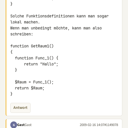
}

Solche Funktionsdefinitionen kann man sogar 
lokal machen.

Wenn man unbedingt möchte, kann man also 
schreiben:

function GetRaum1()

{

  function Func_1() {

      return "Hallo";

  }

  $Raum = Func_1();

  return $Raum;

}
Antwort
Gast
Gast
2009-02-16 14:07
#1149078
G