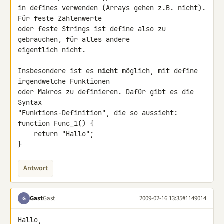
in defines verwenden (Arrays gehen z.B. nicht). 
Für feste Zahlenwerte 

oder feste Strings ist define also zu 
gebrauchen, für alles andere 

eigentlich nicht.

Insbesondere ist es 
nicht
 möglich, mit define 
irgendwelche Funktionen 

oder Makros zu definieren. Dafür gibt es die 
Syntax 

"Funktions-Definition", die so aussieht:

function Func_1() {

    return "Hallo";

}
Antwort
Gast
Gast
2009-02-16 13:35
#1149014
G
Hallo,
