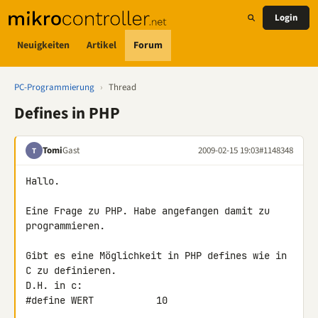
Login
Neuigkeiten
Artikel
Forum
PC-Programmierung
›
Thread
Defines in PHP
Tomi
Gast
2009-02-15 19:03
#1148348
T
Hallo.

Eine Frage zu PHP. Habe angefangen damit zu 
programmieren.

Gibt es eine Möglichkeit in PHP defines wie in 
C zu definieren.

D.H. in c:

#define WERT           10
