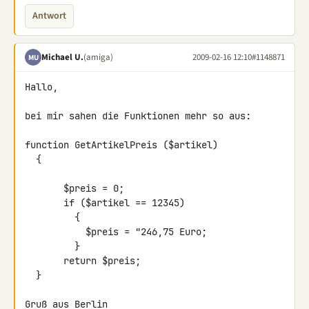
Antwort
Michael U.
(amiga)
2009-02-16 12:10
#1148871
MU
Hallo,

bei mir sahen die Funktionen mehr so aus:

function GetArtikelPreis ($artikel)

  {

       $preis = 0;

       if ($artikel == 12345)

         {

           $preis = "246,75 Euro;

         }

       return $preis;

  }

Gruß aus Berlin
