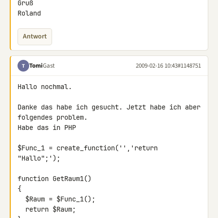
Gruß

Roland
Antwort
Tomi
Gast
2009-02-16 10:43
#1148751
T
Hallo nochmal.

Danke das habe ich gesucht. Jetzt habe ich aber 
folgendes problem.

Habe das in PHP

$Func_1 = create_function('','return 
"Hallo";');

function GetRaum1()

{

  $Raum = $Func_1();

  return $Raum;
