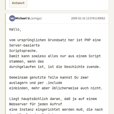
Antwort
Michael U.
(amiga)
2009-02-16 13:57
#1149062
MU
Hallo,

vom ursprünglichen Grundsatz her ist PHP eine 
Server-basierte 

Scriptsprache.

Damit kann sowieso alles nur aus einem Script 
stammen, wenn das 

durchgelaufen ist, ist die Geschichte zuende.

Gemeinsam genutzte Teile kannst Du zwar 
auslagern und per .include 

einbinden, mehr aber üblicherweise auch nicht.

Liegt hauptsächlich daran, daß ja auf einem 
Webserver für jeden Aufruf 

eine Instanz eingerichtet werden muß, die nach 