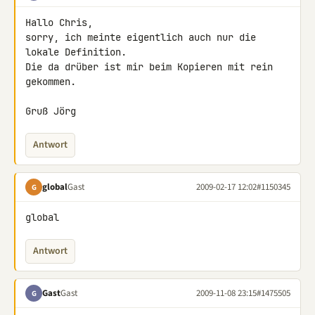
Hallo Chris,

sorry, ich meinte eigentlich auch nur die 
lokale Definition.

Die da drüber ist mir beim Kopieren mit rein 
gekommen.

Gruß Jörg
Antwort
global
Gast
2009-02-17 12:02
#1150345
G
global
Antwort
Gast
Gast
2009-11-08 23:15
#1475505
G