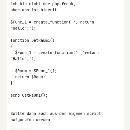
ich bin nicht der php-freak,

aber was ist hiermit

$Func_1 = create_function('','return 
"Hallo";');

function GetRaum1()

{

  $Func_1 = create_function('','return 
"Hallo";');

  $Raum = $Func_1();

  return $Raum;

}

echo GetRaum1();

Sollte dann auch aus dem eigenen script 
aufgerufen werden