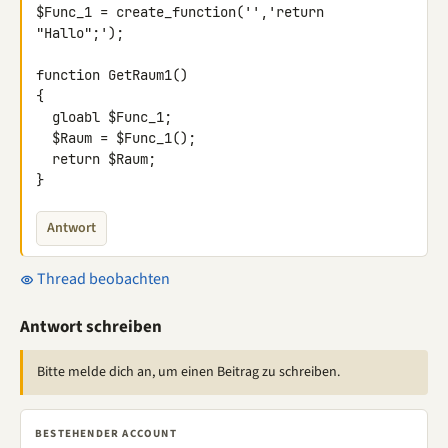
$Func_1 = create_function('','return 
"Hallo";');

function GetRaum1()

{

  gloabl $Func_1;

  $Raum = $Func_1();

  return $Raum;

}
Antwort
Thread beobachten
Antwort schreiben
Bitte melde dich an, um einen Beitrag zu schreiben.
BESTEHENDER ACCOUNT