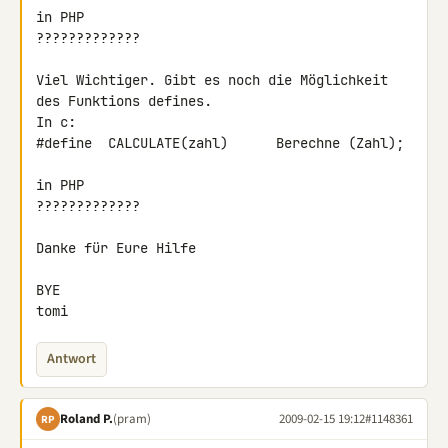
in PHP

?????????????

Viel Wichtiger. Gibt es noch die Möglichkeit 
des Funktions defines.

In c:

#define  CALCULATE(zahl)      Berechne (Zahl);

in PHP

?????????????

Danke für Eure Hilfe

BYE

tomi
Antwort
Roland P.
(pram)
2009-02-15 19:12
#1148361
RP