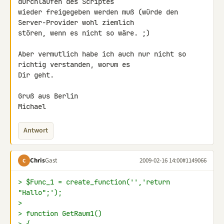
durchlaufen des Scriptes 

wieder freigegeben werden muß (würde den 
Server-Provider wohl ziemlich 

stören, wenn es nicht so wäre. ;)

Aber vermutlich habe ich auch nur nicht so 
richtig verstanden, worum es 

Dir geht.

Gruß aus Berlin

Michael
Antwort
Chris
Gast
2009-02-16 14:00
#1149066
C
> $Func_1 = create_function('','return 
"Hallo";');
>
> function GetRaum1()