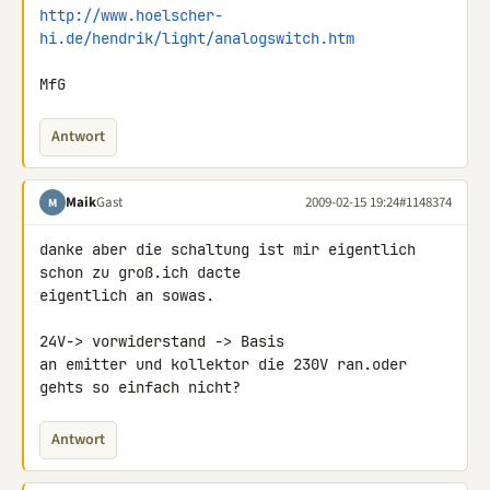
http://www.hoelscher-
hi.de/hendrik/light/analogswitch.htm
MfG
Antwort
Maik
Gast
2009-02-15 19:24
#1148374
M
danke aber die schaltung ist mir eigentlich 
schon zu groß.ich dacte 

eigentlich an sowas.

24V-> vorwiderstand -> Basis

an emitter und kollektor die 230V ran.oder 
gehts so einfach nicht?
Antwort