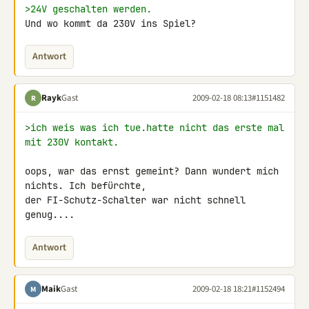
>24V geschalten werden.
Und wo kommt da 230V ins Spiel?
Antwort
Rayk
Gast
2009-02-18 08:13
#1151482
R
>ich weis was ich tue.hatte nicht das erste mal 
mit 230V kontakt.
oops, war das ernst gemeint? Dann wundert mich 
nichts. Ich befürchte, 

der FI-Schutz-Schalter war nicht schnell 
genug....
Antwort
Maik
Gast
2009-02-18 18:21
#1152494
M