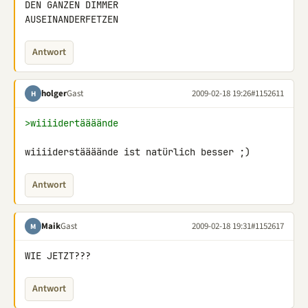
DEN GANZEN DIMMER 

AUSEINANDERFETZEN
Antwort
holger
Gast
2009-02-18 19:26
#1152611
H
>wiiiidertäääände
wiiiiderstäääände ist natürlich besser ;)
Antwort
Maik
Gast
2009-02-18 19:31
#1152617
M
WIE JETZT???
Antwort