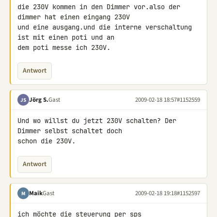
die 230V kommen in den Dimmer vor.also der 
dimmer hat einen eingang 230V 

und eine ausgang.und die interne verschaltung 
ist mit einen poti und an 

dem poti messe ich 230V.
Antwort
Jörg S.
Gast
2009-02-18 18:57
#1152559
JS
Und wo willst du jetzt 230V schalten? Der 
Dimmer selbst schaltet doch 

schon die 230V.
Antwort
Maik
Gast
2009-02-18 19:18
#1152597
M
ich möchte die steuerung per sps 