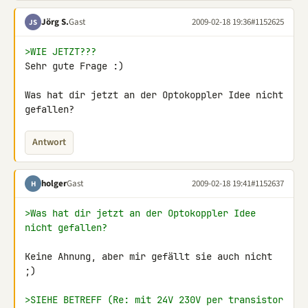
Jörg S.
Gast
2009-02-18 19:36
#1152625
JS
>WIE JETZT???
Sehr gute Frage :)

Was hat dir jetzt an der Optokoppler Idee nicht 
gefallen?
Antwort
holger
Gast
2009-02-18 19:41
#1152637
H
>Was hat dir jetzt an der Optokoppler Idee 
nicht gefallen?
Keine Ahnung, aber mir gefällt sie auch nicht 
;)

>SIEHE BETREFF (Re: mit 24V 230V per transistor 