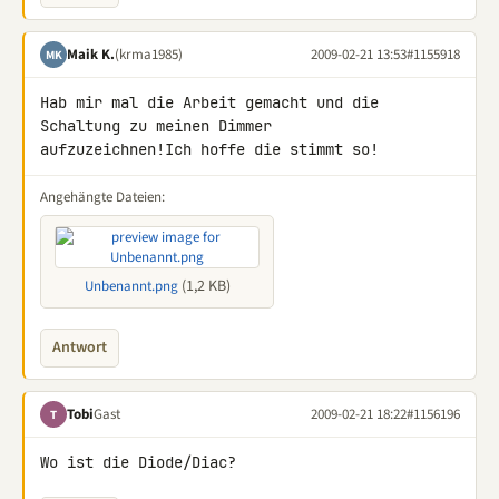
Maik K.
(krma1985)
2009-02-21 13:53
#1155918
MK
Hab mir mal die Arbeit gemacht und die 
Schaltung zu meinen Dimmer 

aufzuzeichnen!Ich hoffe die stimmt so!
Angehängte Dateien:
(1,2 KB)
Unbenannt.png
Antwort
Tobi
Gast
2009-02-21 18:22
#1156196
T
Wo ist die Diode/Diac?