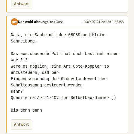
Antwort
Der wohl ahnungslose
Gast
2009-02-21 20:45
#1156358
DW
Naja, die Sache mit der GROSS und klein-
Schreibung.

Das auszubauende Poti hat doch bestimmt einen 
Wert?!?

Wäre es möglich, eine Art Opto-Koppler so 
anzusteuern, daß per 

Eingangsspannung der Widerstandswert des 
Schaltausgang gesteuert werden 

kann?

Quasi eine Art 1-10V für Selbstbau-Dimmer ;)

Bis denn dann
Antwort