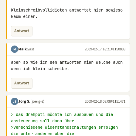
Kleinschreibvollidioten antwortet hier sowieso

kaum einer.
Antwort
Maik
Gast
2009-02-17 18:21
#1150883
M
aber so wie ich seh antworten hier welche auch 
wenn ich klein schreibe.
Antwort
Jörg S.
(joerg-s)
2009-02-18 08:08
#1151471
JS
> das drehpoti möchte ich ausbauen und die 
ansteuerung soll dann über 
>verschiedene widerstandschaltungen erfolgen 
die unter anderen über die