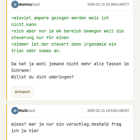
dummy
Gast
2009-02-15 19:30
#1148377
D
>wieviel ampere gezogen werden weis ich 
nicht.kann
>sich aber nur im mA bereich bewegen weil die 
steuerung nur für einen
>dimmer ist.der steuert dann irgendwie ein 
triac oder sowas an.
Da hat ja wohl jemand nicht mehr alle Tassen im 
Schrank!

Willst du dich umbringen?
Antwort
Maik
Gast
2009-02-15 19:53
#1148397
M
wieso? war ja nur ein vorschlag.deshalb frag 
ich ja hier