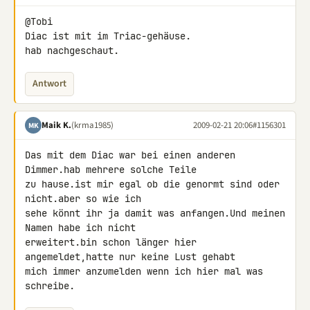
@Tobi

Diac ist mit im Triac-gehäuse.

hab nachgeschaut.
Antwort
Maik K.
(krma1985)
2009-02-21 20:06
#1156301
MK
Das mit dem Diac war bei einen anderen 
Dimmer.hab mehrere solche Teile 

zu hause.ist mir egal ob die genormt sind oder 
nicht.aber so wie ich 

sehe könnt ihr ja damit was anfangen.Und meinen 
Namen habe ich nicht 

erweitert.bin schon länger hier 
angemeldet,hatte nur keine Lust gehabt 

mich immer anzumelden wenn ich hier mal was 
schreibe.