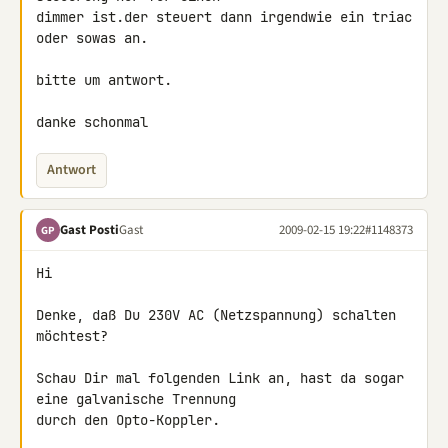
dimmer ist.der steuert dann irgendwie ein triac 
oder sowas an.

bitte um antwort.

danke schonmal
Antwort
Gast Posti
Gast
2009-02-15 19:22
#1148373
GP
Hi

Denke, daß Du 230V AC (Netzspannung) schalten 
möchtest?

Schau Dir mal folgenden Link an, hast da sogar 
eine galvanische Trennung 

durch den Opto-Koppler.
