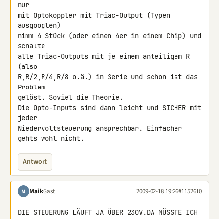
nur

mit Optokoppler mit Triac-Output (Typen 
ausgooglen)

nimm 4 Stück (oder einen 4er in einem Chip) und 
schalte

alle Triac-Outputs mit je einem anteiligem R 
(also

R,R/2,R/4,R/8 o.ä.) in Serie und schon ist das 
Problem

gelöst. Soviel die Theorie.

Die Opto-Inputs sind dann leicht und SICHER mit 
jeder

Niedervoltsteuerung ansprechbar. Einfacher 
gehts wohl nicht.
Antwort
Maik
Gast
2009-02-18 19:26
#1152610
M
DIE STEUERUNG LÄUFT JA ÜBER 230V.DA MÜSSTE ICH 