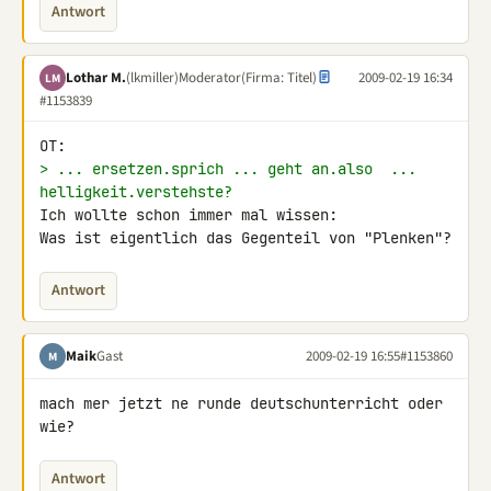
Antwort
Lothar M.
(lkmiller)
Moderator
(Firma: Titel)
2009-02-19 16:34
LM
#1153839
> ... ersetzen.sprich ... geht an.also  ... 
helligkeit.verstehste?
Ich wollte schon immer mal wissen:

Was ist eigentlich das Gegenteil von "Plenken"?
Antwort
Maik
Gast
2009-02-19 16:55
#1153860
M
mach mer jetzt ne runde deutschunterricht oder 
wie?
Antwort