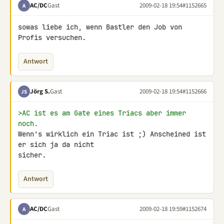
AC/DC
Gast
2009-02-18 19:54
#1152665
A
sowas liebe ich, wenn Bastler den Job von 
Profis versuchen.
Antwort
Jörg S.
Gast
2009-02-18 19:54
#1152666
JS
>AC ist es am Gate eines Triacs aber immer 
noch.
Wenn's wirklich ein Triac ist ;) Anscheined ist 
er sich ja da nicht 

sicher.
Antwort
AC/DC
Gast
2009-02-18 19:59
#1152674
A