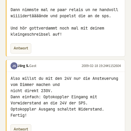
Dann nimmste mal ne paar relais un ne handvoll

wiiiidertäääände und popelst die an de sps.

Und hör gottverdammt noch mal mit deinem

kleingeschreibsel auf!
Antwort
Jörg S.
Gast
2009-02-18 19:24
#1152604
JS
Also willst du mit den 24V nur die Ansteuerung 
vom Dimmer machen und 

nicht direkt 230V.

Dann einfach: Optokoppler Eingang mit 
Vorwiderstand an die 24V der SPS. 

Optokoppler Ausgang schaltet Widerstand. 
Fertig!
Antwort