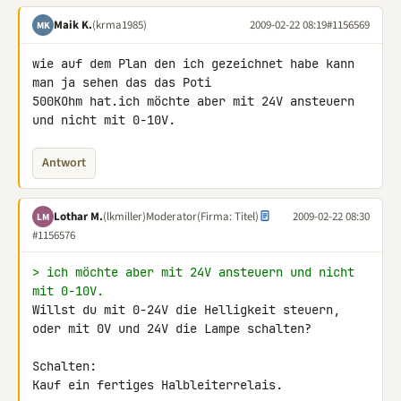
Maik K.
(krma1985)
2009-02-22 08:19
#1156569
MK
wie auf dem Plan den ich gezeichnet habe kann 
man ja sehen das das Poti 

500KOhm hat.ich möchte aber mit 24V ansteuern 
und nicht mit 0-10V.
Antwort
Lothar M.
(lkmiller)
Moderator
(Firma: Titel)
2009-02-22 08:30
LM
#1156576
> ich möchte aber mit 24V ansteuern und nicht 
mit 0-10V.
Willst du mit 0-24V die Helligkeit steuern,

oder mit 0V und 24V die Lampe schalten?

Schalten:

Kauf ein fertiges Halbleiterrelais.
