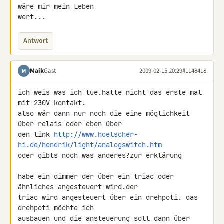
wäre mir mein Leben 

wert...
Antwort
Maik
Gast
2009-02-15 20:29
#1148418
M
ich weis was ich tue.hatte nicht das erste mal 
mit 230V kontakt.

also wär dann nur noch die eine möglichkeit 
über relais oder eben über 

den link 
http://www.hoelscher-
hi.de/hendrik/light/analogswitch.htm
oder gibts noch was anderes?zur erklärung

habe ein dimmer der über ein triac oder 
ähnliches angesteuert wird.der 

triac wird angesteuert über ein drehpoti. das 
drehpoti möchte ich 

ausbauen und die ansteuerung soll dann über 