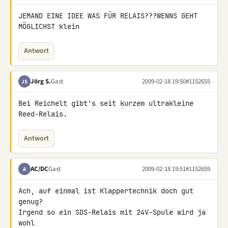
JEMAND EINE IDEE WAS FÜR RELAIS???WENNS GEHT 
MÖGLICHST klein
Antwort
Jörg S.
Gast
2009-02-18 19:50
#1152655
JS
Bei Reichelt gibt's seit kurzem ultrakleine 
Reed-Relais.
Antwort
AC/DC
Gast
2009-02-18 19:51
#1152659
A
Ach, auf einmal ist Klappertechnik doch gut 
genug?

Irgend so ein SDS-Relais mit 24V-Spule wird ja 
wohl
