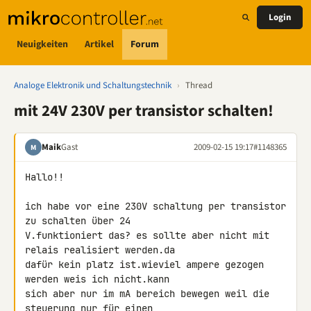
Login
Neuigkeiten
Artikel
Forum
Analoge Elektronik und Schaltungstechnik
›
Thread
mit 24V 230V per transistor schalten!
Maik
Gast
2009-02-15 19:17
#1148365
M
Hallo!!

ich habe vor eine 230V schaltung per transistor 
zu schalten über 24 

V.funktioniert das? es sollte aber nicht mit 
relais realisiert werden.da 

dafür kein platz ist.wieviel ampere gezogen 
werden weis ich nicht.kann 

sich aber nur im mA bereich bewegen weil die 
steuerung nur für einen 
