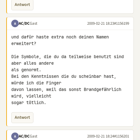
Antwort
AC/DC
Gast
2009-02-21 18:23
#1156199
A
und dafür haste extra noch deinen Namen 
erweitert?

Die Symbole, die du da teilweise benutzt sind 
aber alles andere

als genormt.

Bei den Kenntnissen die du scheinbar hast, 
würde ich die Finger

davon lassen, weil das sonst Brandgefährlich 
wird, vielleicht

sogar tötlich.
Antwort
AC/DC
Gast
2009-02-21 18:24
#1156201
A