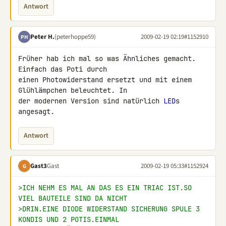
Antwort
Peter H.
(peterhoppe59)
2009-02-19 02:19
#1152910
PH
Früher hab ich mal so was Ähnliches gemacht. 
Einfach das Poti durch 

einen Photowiderstand ersetzt und mit einem 
Glühlämpchen beleuchtet. In 

der modernen Version sind natürlich 
LED
s 
angesagt.
Antwort
Gast3
Gast
2009-02-19 05:33
#1152924
G
>ICH NEHM ES MAL AN DAS ES EIN TRIAC IST.SO 
VIEL BAUTEILE SIND DA NICHT
>DRIN.EINE DIODE WIDERSTAND SICHERUNG SPULE 3 
KONDIS UND 2 POTIS.EINMAL