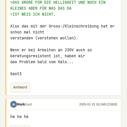
>DAS GROßE FÜR DIE HELLIGKEIT UND NOCH EIN 
KLEINES ABER FÜR WAS DAS DA
>IST WEIS ICH NICHT.
Also das mit der Gross-/Kleinschreibung hat er 
schon mal nicht 

verstanden (verstehen wollen).

Wenn er bei Arbeiten an 230V auch so 
beratungsresistent ist, haben wir 

das Problem bald vom Hals...

Gast3
Antwort
Maik
Gast
2009-02-19 16:24
#1153828
M
ha ha ha