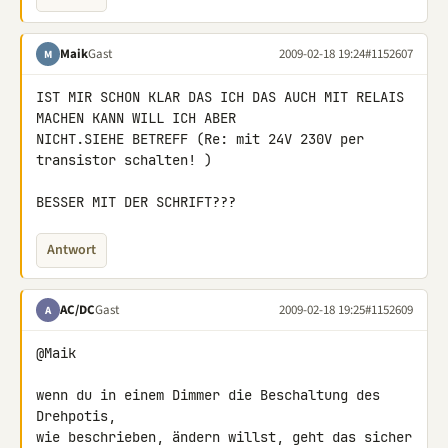
Maik
Gast
2009-02-18 19:24
#1152607
M
IST MIR SCHON KLAR DAS ICH DAS AUCH MIT RELAIS 
MACHEN KANN WILL ICH ABER 

NICHT.SIEHE BETREFF (Re: mit 24V 230V per 
transistor schalten! )

BESSER MIT DER SCHRIFT???
Antwort
AC/DC
Gast
2009-02-18 19:25
#1152609
A
@Maik

wenn du in einem Dimmer die Beschaltung des 
Drehpotis,

wie beschrieben, ändern willst, geht das sicher 